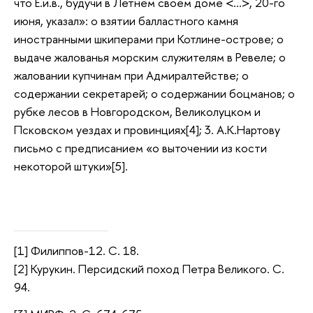
что Е.и.в., будучи в Летнем своем доме <…>, 20-го
июня, указал»: о взятии балластного камня
иностранными шкиперами при Котлине-острове; о
выдаче жалованья морским служителям в Ревеле; о
жаловании купчинам при Адмиралтействе; о
содержании секретарей; о содержании боцманов; о
рубке лесов в Новгородском, Великолуцком и
Псковском уездах и провинциях[4]; 3. А.К.Нартову
письмо с предписанием «о выточении из кости
некоторой штуки»[5].
[1] Филиппов-12. С. 18.
[2] Курукин. Персидский поход Петра Великого. С.
94.