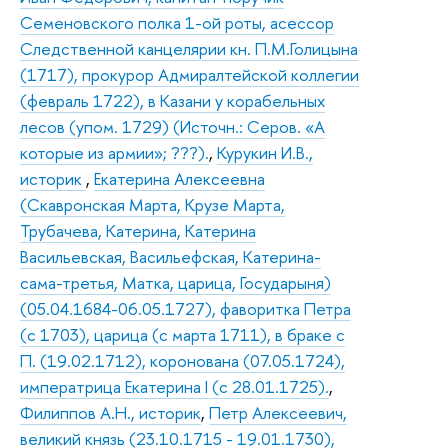
Семеновского полка 1-ой роты, асессор
Следственной канцелярии кн. П.М.Голицына
(1717), прокурор Адмиралтейской коллегии
(февраль 1722), в Казани у корабельных
лесов (упом. 1729) (Источн.: Серов. «А
которые из армии»; ???).
,
Курукин И.В.,
историк
,
Екатерина Алексеевна
(Скавронская Марта, Крузе Марта,
Трубачева, Катерина, Катерина
Васильевская, Васильефская, Катерина-
сама-третья, Матка, царица, Государыня)
(05.04.1684-06.05.1727), фаворитка Петра
(с 1703), царица (с марта 1711), в браке с
П. (19.02.1712), коронована (07.05.1724),
императрица Екатерина I (с 28.01.1725).
,
Филиппов А.Н., историк
,
Петр Алексеевич,
великий князь (23.10.1715 - 19.01.1730),