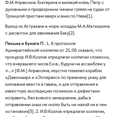
Ф.М.Апраксина. Екатерина и великий князь Петр с
духовными и придворными чинами гуляли на судах от
Троицкой пристани вверх и вниз по Неве[1].
Выход из Астрахани в море эскадры М.А.Матюшкина
с десантом для завоевания Баку[2].
Письма и бумаги П
.: 1. В протоколе
Адмиралтейской-коллегии от 21.06 сказано, что
прокурор И.Ф.Козлов «предлагал коллегии словесно,
что вчерашнего числа Е.и.в., будучи на ассамблеи у
<…> [Ф.М.] Апраксина, изустно повелел корабли
«Девоншир» и «Эсперанс» по прежнему указу для
килования ввести в гавань, и для отправления в
известную экспедицию починкою и дефектами
исправить, без всякого замедления, дабы в
отправлении оных не могло быть ни малой ни в чем
остановки»[3]. 2. И.Ф.Козлов «предлагал коллегии,