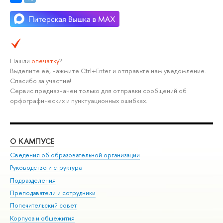
Нашли
опечатку
?
Выделите её, нажмите Ctrl+Enter и отправьте нам уведомление.
Спасибо за участие!
Сервис предназначен только для отправки сообщений об
орфографических и пунктуационных ошибках.
О КАМПУСЕ
ОБ
Сведения об образовательной организации
Мер
Руководство и структура
Мер
Подразделения
Дов
Преподаватели и сотрудники
Ол
Попечительский совет
При
Корпуса и общежития
При