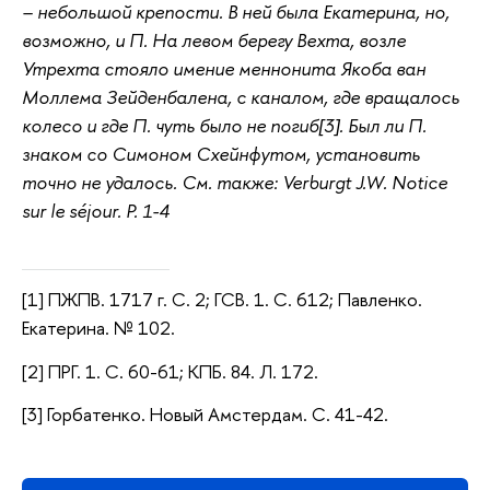
– небольшой крепости. В ней была Екатерина, но,
возможно, и П. На левом берегу Вехта, возле
Утрехта стояло имение меннонита Якоба ван
Моллема Зейденбалена, с каналом, где вращалось
колесо и где П. чуть было не погиб[3]. Был ли П.
знаком со Симоном Схейнфутом, установить
точно не удалось. См. также: Verburgt J.W. Notice
sur le séjour. Р. 1-4
[1] ПЖПВ. 1717 г. С. 2; ГСВ. 1. С. 612; Павленко.
Екатерина. № 102.
[2] ПРГ. 1. С. 60-61; КПБ. 84. Л. 172.
[3] Горбатенко. Новый Амстердам. С. 41-42.