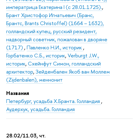
императрица Екатерина I (с 28.01.1725).
,
Брант Христофор Игнатьевич (Бранс,
Брантс, Brants Christoffel) (1664 – 1632),
голландский купец, русский резидент,
надворный советник, пожалован в дворяне
(1717)
,
Павленко Н.И., историк
,
Горбатенко С.Б., историк
,
Verburgt J.W.,
историк
,
Схейнфут Симон, голландский
архитектор
,
Зейденбален Якоб ван Моллем
(Zijdenbalen), меннонит
Названия
Петербург, усадьба Х.Бранта. Голландия
,
Аудерхук, усадьба. Голландия
28.02/11.03, чт.