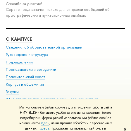
Спасибо за участие!
Сервис предназначен только для отправки сообщений об
орфографических и пунктуационных ошибках.
О КАМПУСЕ
ОБ
Сведения об образовательной организации
Мер
Руководство и структура
Мер
Подразделения
Дов
Преподаватели и сотрудники
Ол
Попечительский совет
При
Корпуса и общежития
При
Закупки
Ди
ВШЭ для студентов с ограниченными возможностями
До
здоровья и инвалидностью
Ас
Мы используем файлы cookies для улучшения работы сайта
Версия для слабовидящих
НИУ ВШЭ и большего удобства его использования. Более
Обр
подробную информацию об использовании файлов cookies
Единая платежная страница
можно найти
здесь
, наши правила обработки персональных
данных –
здесь
. Продолжая пользоваться сайтом, вы
✖