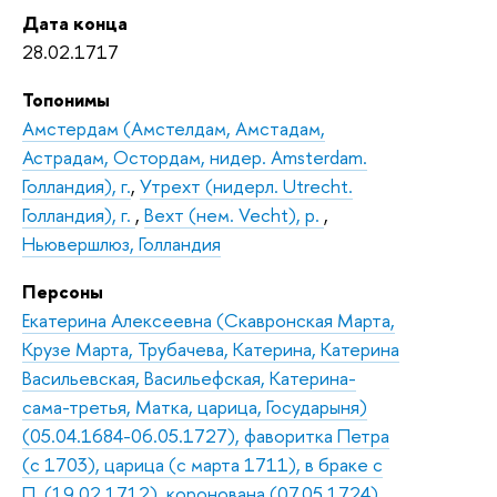
Дата конца
28.02.1717
Топонимы
Амстердам (Амстелдам, Амстадам,
Астрадам, Остордам, нидер. Amsterdam.
Голландия), г.
,
Утрехт (нидерл. Utrecht.
Голландия), г.
,
Вехт (нем. Vecht), р.
,
Ньювершлюз, Голландия
Персоны
Екатерина Алексеевна (Скавронская Марта,
Крузе Марта, Трубачева, Катерина, Катерина
Васильевская, Васильефская, Катерина-
сама-третья, Матка, царица, Государыня)
(05.04.1684-06.05.1727), фаворитка Петра
(с 1703), царица (с марта 1711), в браке с
П. (19.02.1712), коронована (07.05.1724),