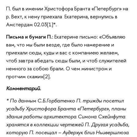
П. был в имении Христофора Бранта «Петербург» на
р. Вехт, к нему приехала Екатерина, вернулись в
Амстердам 02.03[1]*.
Письма и бумаги П.:
Екатерине письмо: «Объявляю
вам, что мы были везде, где было намерение и
приехали сюды, куды и вас с компаниею желаем,
чтоб завтра абедать сюды были, и чтоб служителей
немного за собою брали. О чем министром и
протчим скажи»[2].
Комментарий.
* По данным С.Б.Горбатенко П. трижды посетил
усадьбу Христофора Бранта «Петербург», планы
здания работы архитектора Симона Схейнфута
хранятся в коллекции чертежей П. Другая усадьба,
которую П. посещал – Аудерхук близ Ньивершлюза