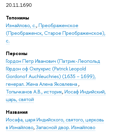
20.11.1690
Топонимы
Измайлово, с.
,
Преображенское
(Преображенск, Старое Преображенское),
с.
Персоны
Гордон Петр Иванович (Патрик-Леопольд
Го́рдон оф Охлухрис (Patrick Leopold
Gordonof Auchleuchries) (1635 – 1699),
генерал. Жена Алена Яковлевна
,
Топычканов А.В., историк
,
Иосаф Индийский,
царь, святой
Названия
Иосафа, царя Индийского, святого, церковь
в Измайлово
,
Запасной двор. Измайлово