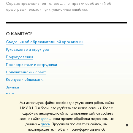
Сервис предназначен только для отправки сообщений об
орфографических и пунктуационных ошибках.
О КАМПУСЕ
ОБ
Сведения об образовательной организации
Мер
Руководство и структура
Мер
Подразделения
Дов
Преподаватели и сотрудники
Ол
Попечительский совет
При
Корпуса и общежития
При
Закупки
Ди
ВШЭ для студентов с ограниченными возможностями
До
здоровья и инвалидностью
Ас
Мы используем файлы cookies для улучшения работы сайта
Версия для слабовидящих
НИУ ВШЭ и большего удобства его использования. Более
Обр
подробную информацию об использовании файлов cookies
Единая платежная страница
можно найти
здесь
, наши правила обработки персональных
данных –
здесь
. Продолжая пользоваться сайтом, вы
✖
Редактору
подтверждаете, что были проинформированы об