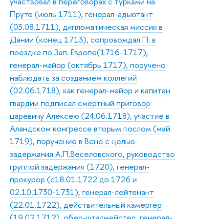
участвовал в переговорах с турками на
Пруте (июль 1711), генерал-адьютант
(03.08.1711), дипломатическая миссия в
Дании (конец 1713), сопровождал П. в
поездке по Зап. Европе(1716-1717),
генерал-майор (октябрь 1717), поручено
наблюдать за созданием коллегий
(02.06.1718), как генерал-майор и капитан
гвардии подписал смертный приговор
царевичу Алексею (24.06.1718), участие в
Аландском конгрессе вторым послом (май
1719), поручение в Вене с целью
задержания А.П.Веселовского, руководство
группой задержания (1720), генерал-
прокурор (с18.01.1722 до 1726 и
02.10.1730-1731), генерал-лейтенант
(22.01.1722), действительный камергер
(19.02.1712), обер-шталмейстер, генерал-