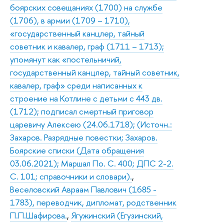
боярских совещаниях (1700) на службе
(1706), в армии (1709 – 1710),
«государственный канцлер, тайный
советник и кавалер, граф (1711 – 1713);
упомянут как «постельничий,
государственный канцлер, тайный советник,
кавалер, граф» среди написанных к
строение на Котлине с детьми с 443 дв.
(1712); подписал смертный приговор
царевичу Алексею (24.06.1718); (Источн.:
Захаров. Разрядные повестки; Захаров.
Боярские списки (Дата обращения
03.06.2021); Маршал По. С. 400; ДПС 2-2.
С. 101; справочники и словари).
,
Веселовский Авраам Павлович (1685 -
1783), переводчик, дипломат, родственник
П.П.Шафирова.
,
Ягужинский (Егузинский,