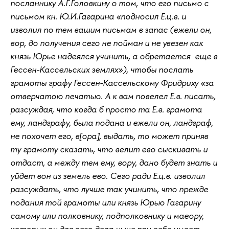
посланнику А.Г.Головкину о том, что его письмо с
письмом кн. Ю.И.Гагарина «подносил Е.ц.в. и
изволил по тем вашим письмам в запас (ежели он,
вор, до получения сего не пойман и не увезен как
князь Юрье надеялся учинить, а обретается еще в
Гессен-Кассельских землях»), чтобы послать
грамоты графу Гессен-Кассельскому Фридриху «за
отверчатою печатью. А к вам повелел Е.в. писать,
разсуждая, что когда б просто та Е.в. грамота
ему, ландграфу, была подана и ежели он, ландграф,
не похочет его, в[ора], выдать, то может приняв
ту грамоту сказать, что велит ево сыскивать и
отдаст, а между тем ему, вору, дано будет знать и
уйдет вон из земель ево. Сего ради Е.ц.в. изволил
разсуждать, что лучше так учинить, что прежде
подания той грамоты или князь Юрью Гагарину
самому или полковнику, подполковнику и маеору,
которых он для сего дела ныне при себе имеет,