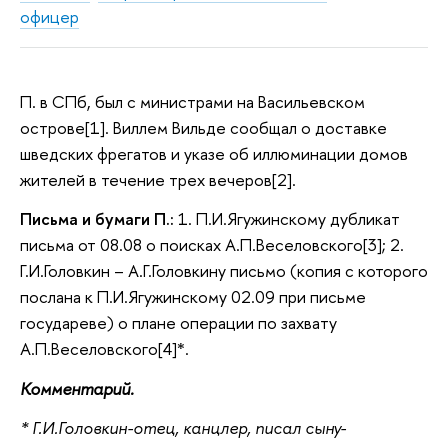
офицер
П. в СПб, был с министрами на Васильевском
острове[1]. Виллем Вильде сообщал о доставке
шведских фрегатов и указе об иллюминации домов
жителей в течение трех вечеров[2].
Письма и бумаги П.:
1. П.И.Ягужинскому дубликат
письма от 08.08 о поисках А.П.Веселовского[3]; 2.
Г.И.Головкин – А.Г.Головкину письмо (копия с которого
послана к П.И.Ягужинскому 02.09 при письме
государеве) о плане операции по захвату
А.П.Веселовского[4]*.
Комментарий.
* Г.И.Головкин-отец, канцлер, писал сыну-