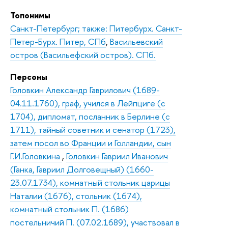
Топонимы
Санкт-Петербург; также: Питербурх. Санкт-
Петер-Бурх. Питер, СПб
,
Васильевский
остров (Васильефский остров). СПб.
Персоны
Головкин Александр Гаврилович (1689-
04.11.1760), граф, учился в Лейпциге (с
1704), дипломат, посланник в Берлине (с
1711), тайный советник и сенатор (1723),
затем посол во Франции и Голландии, сын
Г.И.Головкина
,
Головкин Гавриил Иванович
(Ганка, Гавриил Долговещный) (1660-
23.07.1734), комнатный стольник царицы
Наталии (1676), стольник (1674),
комнатный стольник П. (1686)
постельничий П. (07.02.1689), участвовал в