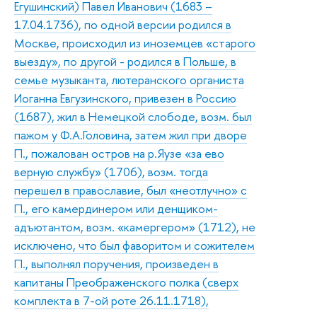
Егушинский) Павел Иванович (1683 –
17.04.1736), по одной версии родился в
Москве, происходил из иноземцев «старого
выезду», по другой - родился в Польше, в
семье музыканта, лютеранского органиста
Иоганна Евгузинского, привезен в Россию
(1687), жил в Немецкой слободе, возм. был
пажом у Ф.А.Головина, затем жил при дворе
П., пожалован остров на р.Яузе «за ево
верную службу» (1706), возм. тогда
перешел в православие, был «неотлучно» с
П., его камердинером или денщиком-
адъютантом, возм. «камергером» (1712), не
исключено, что был фаворитом и сожителем
П., выполнял поручения, произведен в
капитаны Преображенского полка (сверх
комплекта в 7-ой роте 26.11.1718),