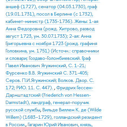
аншеф (1727), сенатор (04.03.1730), граф
(19.01.1731), посол в Берлине (с 1732),
кабинет-министр (1735-1736). Жены: 1-ая
Анна Федоровна (рожд. Хитрово, развод
август 1723, ум. 30.07.1733); 2-ая: Анна
Григорьевна с ноября 1723 (рожд. графиня
Головкина, ум. 1751) (Источн.: справочники
и словари; Гоздаво-Голомбиевский. Граф
Павел Иванович Ягужинский, С. 1-21;
Фурсенко В.В. Ягужинский С. 371-405;
Серов. П.И.Ягужинский; Волков. Двор. С.
172; РИО. 11. С. 447).
,
Фридрих Гессен-
Дармштадтский (Friederich von Hessen-
Darmstadt), ландграф, генерал-поручик
русской службы
,
Вильде Виллем К. де (Wilde
Willem) (1683–1729), голландский резидент
в России.
,
Гагарин Юрий Иванович, князь,