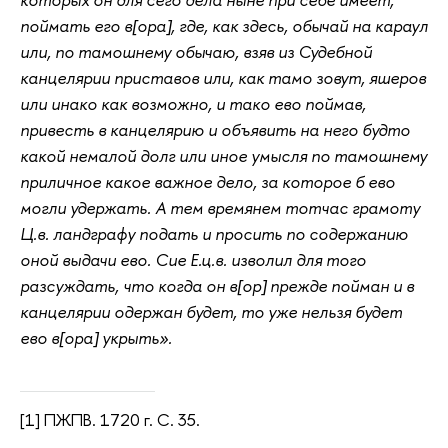
поймать его в[ора], где, как здесь, обычай на караул
или, по тамошнему обычаю, взяв из Судебной
канцелярии приставов или, как тамо зовут, яшеров
или инако как возможно, и тако ево поймав,
привесть в канцелярию и объявить на него будто
какой немалой долг или иное умысля по тамошнему
приличное какое важное дело, за которое б ево
могли удержать. А тем времянем тотчас грамоту
Ц.в. ландграфу подать и просить по содержанию
оной выдачи ево. Сие Е.ц.в. изволил для того
разсуждать, что когда он в[ор] прежде пойман и в
канцелярии одержан будет, то уже нельзя будет
ево в[ора] укрыть».
[1] ПЖПВ. 1720 г. С. 35.