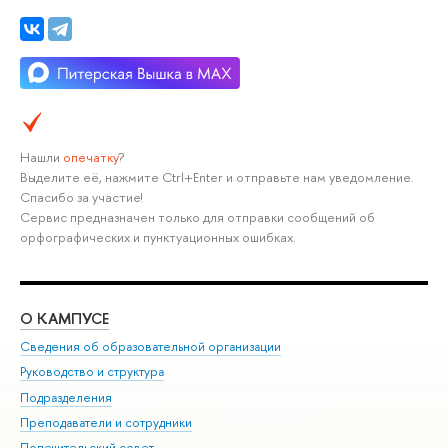
Нашли
опечатку
?
Выделите её, нажмите Ctrl+Enter и отправьте нам уведомление.
Спасибо за участие!
Сервис предназначен только для отправки сообщений об
орфографических и пунктуационных ошибках.
О КАМПУСЕ
ОБ
Сведения об образовательной организации
Мер
Руководство и структура
Мер
Подразделения
Дов
Преподаватели и сотрудники
Ол
Попечительский совет
При