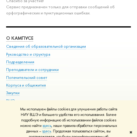
Спасибо за участие!
Сервис предназначен только для отправки сообщений об
орфографических и пунктуационных ошибках.
О КАМПУСЕ
ОБ
Сведения об образовательной организации
Мер
Руководство и структура
Мер
Подразделения
Дов
Преподаватели и сотрудники
Ол
Попечительский совет
При
Корпуса и общежития
При
Закупки
Ди
ВШЭ для студентов с ограниченными возможностями
До
здоровья и инвалидностью
Ас
Мы используем файлы cookies для улучшения работы сайта
Версия для слабовидящих
НИУ ВШЭ и большего удобства его использования. Более
Обр
подробную информацию об использовании файлов cookies
Единая платежная страница
можно найти
здесь
, наши правила обработки персональных
данных –
здесь
. Продолжая пользоваться сайтом, вы
✖
Редактору
подтверждаете, что были проинформированы об