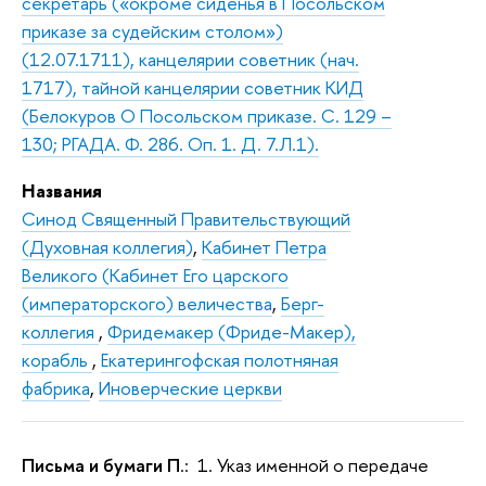
секретарь («окроме сиденья в Посольском
приказе за судейским столом»)
(12.07.1711), канцелярии советник (нач.
1717), тайной канцелярии советник КИД
(Белокуров О Посольском приказе. С. 129 –
130; РГАДА. Ф. 286. Оп. 1. Д. 7.Л.1).
Названия
Синод Священный Правительствующий
(Духовная коллегия)
,
Кабинет Петра
Великого (Кабинет Его царского
(императорского) величества
,
Берг-
коллегия
,
Фридемакер (Фриде-Макер),
корабль
,
Екатерингофская полотняная
фабрика
,
Иноверческие церкви
Письма и бумаги П
.: 1. Указ именной о передаче