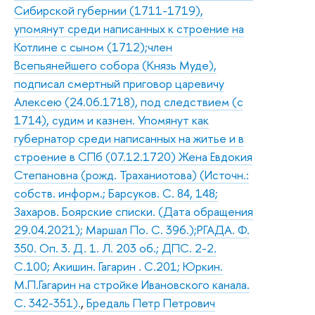
Сибирской губернии (1711-1719),
упомянут среди написанных к строение на
Котлине с сыном (1712);член
Всепьянейшего собора (Князь Муде),
подписал смертный приговор царевичу
Алексею (24.06.1718), под следствием (с
1714), судим и казнен. Упомянут как
губернатор среди написанных на житье и в
строение в СПб (07.12.1720) Жена Евдокия
Степановна (рожд. Траханиотова) (Источн.:
собств. информ.; Барсуков. С. 84, 148;
Захаров. Боярские списки. (Дата обращения
29.04.2021); Маршал По. С. 396.);РГАДА. Ф.
350. Оп. 3. Д. 1. Л. 203 об.; ДПС. 2-2.
С.100; Акишин. Гагарин . С.201; Юркин.
М.П.Гагарин на стройке Ивановского канала.
С. 342-351).
,
Бредаль Петр Петрович