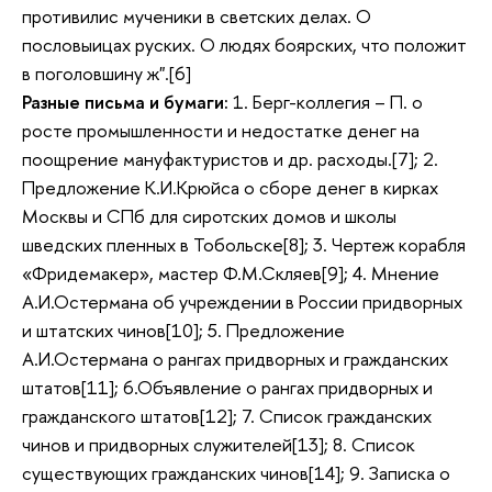
противилис мученики в светских делах. О
пословыицах руских. О людях боярских, что положит
в поголовшину ж".[6]
Разные письма и бумаги:
1. Берг-коллегия – П. о
росте промышленности и недостатке денег на
поощрение мануфактуристов и др. расходы.[7]; 2.
Предложение К.И.Крюйса о сборе денег в кирках
Москвы и СПб для сиротских домов и школы
шведских пленных в Тобольске[8]; 3. Чертеж корабля
«Фридемакер», мастер Ф.М.Скляев[9]; 4. Мнение
А.И.Остермана об учреждении в России придворных
и штатских чинов[10]; 5. Предложение
А.И.Остермана о рангах придворных и гражданских
штатов[11]; 6.Объявление о рангах придворных и
гражданского штатов[12]; 7. Список гражданских
чинов и придворных служителей[13]; 8. Список
существующих гражданских чинов[14]; 9. Записка о