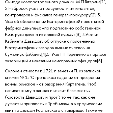
Синоду новопостроенного дома кн. М.П.Гагарина[1];
2.Набросок указа о подсудности интендантов,
контролеров и фискалов генерал-прокурору[2]; 3.
Указ об обеспечении Екатерингофской полотняной
фабрики деньгами: «по подписанию собственной
Е.и.в. руки давано из соляной суммы»[3]; 4.Указ из
Кабинета Давыдову об отпуске с полотнянных
Екатерингофских заводов льяных оческов на
бумажную фабрику[4];5. Указ П.П.Бределю о порядке
экзерциций и наказании неисправных офицеров[5] .
Склонен отнести к 1721 г. заметки П. из запиской
книжки № 1: "О греческом падении от презрения
войны, римское - от разорения Картагена. Чтоб
написат книгу о ханжах и изявит блаженствы
(кротость Давидову и прот.) то не так, как оне
думают и приплесть к Требникам, а в предисловии
явит то делцом Ростовского с товарыщи. Также не