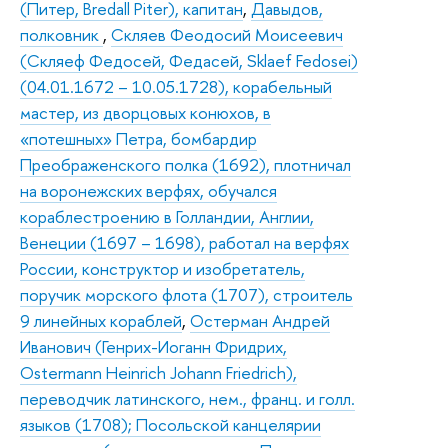
(Питер, Bredall Piter), капитан
,
Давыдов,
полковник
,
Скляев Феодосий Моисеевич
(Скляеф Федосей, Федасей, Sklаef Fedosei)
(04.01.1672 – 10.05.1728), корабельный
мастер, из дворцовых конюхов, в
«потешных» Петра, бомбардир
Преображенского полка (1692), плотничал
на воронежских верфях, обучался
кораблестроению в Голландии, Англии,
Венеции (1697 – 1698), работал на верфях
России, конструктор и изобретатель,
поручик морского флота (1707), строитель
9 линейных кораблей
,
Остерман Андрей
Иванович (Генрих-Иоганн Фридрих,
Ostermann Heinrich Johann Friedrich),
переводчик латинского, нем., франц. и голл.
языков (1708); Посольской канцелярии