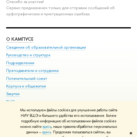
Спасибо за участие!
Сервис предназначен только для отправки сообщений об
орфографических и пунктуационных ошибках.
О КАМПУСЕ
ОБ
Сведения об образовательной организации
Мер
Руководство и структура
Мер
Подразделения
Дов
Преподаватели и сотрудники
Ол
Попечительский совет
При
Корпуса и общежития
При
Закупки
Ди
ВШЭ для студентов с ограниченными возможностями
До
здоровья и инвалидностью
Ас
Мы используем файлы cookies для улучшения работы сайта
Версия для слабовидящих
НИУ ВШЭ и большего удобства его использования. Более
Обр
подробную информацию об использовании файлов cookies
Единая платежная страница
можно найти
здесь
, наши правила обработки персональных
данных –
здесь
. Продолжая пользоваться сайтом, вы
✖
Редактору