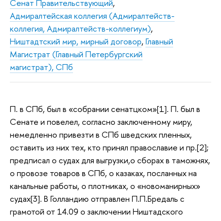
Сенат Правительствующий
,
Адмиралтейская коллегия (Адмиралтейств-
коллегия, Адмиралтейств-коллегиум)
,
Ништадтский мир, мирный договор
,
Главный
Магистрат (Главный Петербургский
магистрат), СПб
П. в СПб, был в «собрании сенатцком»[1]. П. был в
Сенате и повелел, согласно заключенному миру,
немедленно привезти в СПб шведских пленных,
оставить из них тех, кто принял православие и пр.[2];
предписал о судах для выгрузки,о сборах в таможнях,
о провозе товаров в СПб, о казаках, посланных на
канальные работы, о плотниках, о «новоманирных»
судах[3]. В Голландию отправлен П.П.Бредаль с
грамотой от 14.09 о заключении Ништадского