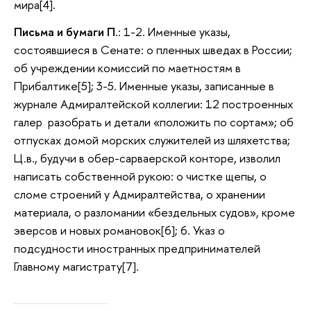
мира[4].
Письма и бумаги П
.: 1-2. Именные указы,
состоявшиеся в Сенате: о пленных шведах в России;
об учреждении комиссий по маетностям в
Прибалтике[5]; 3-5. Именные указы, записанные в
журнале Адмиралтейской коллегии: 12 построенных
галер разобрать и детали «положить по сортам»; об
отпусках домой морских служителей из шляхетства;
Ц.в., будучи в обер-сарваерской конторе, изволил
написать собственной рукою: о чистке щепы, о
сломе строений у Адмиралтейства, о хранении
материала, о разломании «бездельных судов», кроме
эверсов и новых романовок[6]; 6. Указ о
подсудности иностранных предпринимателей
Главному магистрату[7].