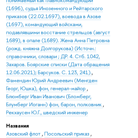
понимаемый как главнокомандующий
(1696), судья Иноземного и Рейтарского
приказов (22.02.1697), воевода в Азове
(1697), командующий войсками,
подавлявшими восстание стрельцов (август
1689), в опале (1689). Жена Анна Петровна
(рожд. княжна Долгорукова) (Источн.:
справочники, словари ; ДР. 4. Стб. 1042,
Захаров. Боярские списки (Дата обращения
12.06.2021); Барсуков. С. 123, 241).
,
Фамендин Юрий Андреевич (Менгден
Георг, Юшка), фон, генерал-майор
,
Блюмберг Иван Иванович (Бломберг,
Блумберг Иоганн) фон, барон, полковник
,
Рекхаусен Ю.Г., шведский инженер
Названия
Азовский флот
,
Посольский приказ
,