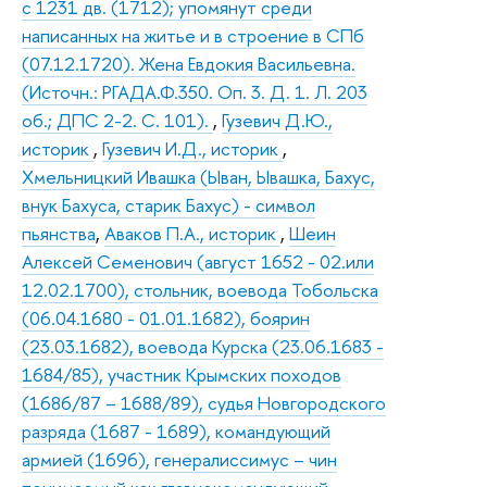
с 1231 дв. (1712); упомянут среди
написанных на житье и в строение в СПб
(07.12.1720). Жена Евдокия Васильевна.
(Источн.: РГАДА.Ф.350. Оп. 3. Д. 1. Л. 203
об.; ДПС 2-2. С. 101).
,
Гузевич Д.Ю.,
историк
,
Гузевич И.Д., историк
,
Хмельницкий Ивашка (Ыван, Ывашка, Бахус,
внук Бахуса, старик Бахус) - символ
пьянства
,
Аваков П.А., историк
,
Шеин
Алексей Семенович (август 1652 - 02.или
12.02.1700), стольник, воевода Тобольска
(06.04.1680 - 01.01.1682), боярин
(23.03.1682), воевода Курска (23.06.1683 -
1684/85), участник Крымских походов
(1686/87 – 1688/89), судья Новгородского
разряда (1687 - 1689), командующий
армией (1696), генералиссимус – чин