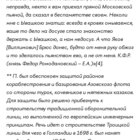
неправда, некто к вам приехал прямой Московской
пьяной, да сказал в беспамятстве своем. Неколи
мне с Ывашкою знатца: всегда в кровях омываемся,
ваше то дело на досуге стало знакомство
держать с Ывашкою, а нам недосуг. А что Яков
[Виллимович] Брюс донес, будто от меня руку обжог
и то зделалось пьянством ево, а не от меня. К.Ф.Р.
(князь Федор Ромодановский – Е.А.)»[4].
** П. был обеспокоен защитой районов
кораблестроения и базирования Азовского флота
со стороны турок, кочевников и мятежных казаков.
Для защиты было решено прибегнуть к
строительству традиционной оборонительной
линии, но выполненной по европейским инженерным
принципам. Речь идет о строительстве Троицкой
линии для чего в Голландии в 1698 г. был нанят