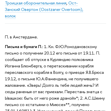
Троицкая оборонительная линия
,
Ост-
Занский Овертом (Oostzaner Overtoom),
волок
П. в Амстердаме.
Письма и бумаги П.:
1. Кн. Ф.Ю.Ромодановскому
письмо о получении 20.12 его письма от 19.11. П.
сообщает об отпуске в Курляндию полковника
Иоганна Блюмберга, о перетаскивании корабля
переславского корабля в Волгу, о приезде Я.В.Брюса
19.12, о письме Ю.А.Фамендина, не получившего
жалование. «Зверь! Долго ль тебе людей жечь? И
сюды раненыя от вас приехали. Перестань знатца с
Ывашкою: быть от него роже драной»*; 2. А.С.Шеину
письмо со «статьями о Миюсе»**, получено
23.01.1698[1]; 3. Указ именной, данный Посольскому