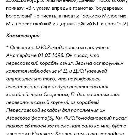
приказу: «В.г. указал впредь в грамотах Государевых
Богословий не писать, а писать: “Божиею Милостию,
Мы, пресветлейший и Державнейший В.Г. и проч.”»[2].
Комментарий.
*
Ответ кн. Ф.Ю.Ромодановского получен в
Амстердаме 01.03.1698. Он писал, что
переславский корабль сгнил. Весьма остроумным
кажется наблюдение И.Д. и Д.Ю.Гузевичей
относительно того, что наглядевшись
впечатляющей процедуре перетаскивания
кораблей через Овертоом, П. дал распоряжение
переволочь самый крупный из кораблей
Переславской эскадры для пополнения им
Азовского флота[3]. Кн. Ф.Ю.Ромодановский писал
также: «В твоем же писме написано ко мне, будто
я знаюся с Ывашком Хмелницким, и то, господине,