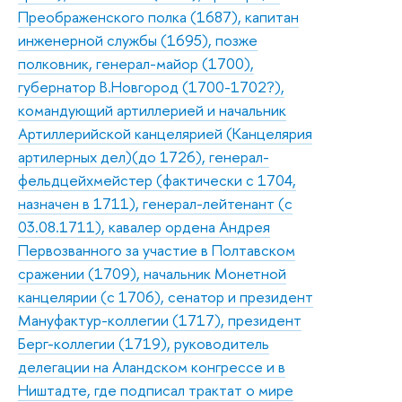
Преображенского полка (1687), капитан
инженерной службы (1695), позже
полковник, генерал-майор (1700),
губернатор В.Новгород (1700-1702?),
командующий артиллерией и начальник
Артиллерийской канцелярией (Канцелярия
артилерных дел)(до 1726), генерал-
фельдцейхмейстер (фактически с 1704,
назначен в 1711), генерал-лейтенант (с
03.08.1711), кавалер ордена Андрея
Первозванного за участие в Полтавском
сражении (1709), начальник Монетной
канцелярии (с 1706), сенатор и президент
Мануфактур-коллегии (1717), президент
Берг-коллегии (1719), руководитель
делегации на Аландском конгрессе и в
Ништадте, где подписал трактат о мире