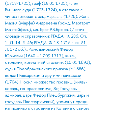
(1718-1721), граф (18.01.1721), член
Вышнего суда (1723-1724), в отставке с
чином генерал-фельдмаршала (1726). Жена
Мария (Марфа) Андреевна (рожд. Маргарет
Мантейфель), мл. брат Р.В.Брюса. (Источн.:
словари и справочники; РГАДА. Ф. 286. Оп.
1. Д. 14. Л. 46; РГАДА. Ф. 18, 1715 г. кн. 31.
Л. 1-2 об.).
,
Ромодановский Федор
Юрьевич (1640 – 17.09.1717), князь,
стольник, комнатный стольник (15.01.1693),
судья Преображенского приказа (с 1686),
ведал Пушкарским и другими приказами
(1704). Носил множество прозвищ (князь-
кесарь, генералиссимус, Siir, Государь –
адмирал, царь Федор Плешбургский, царь и
государь Плеспурхъский); упомянут среди
написанных к строение на Котлине с сыном