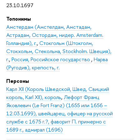
23.10.1697
Топонимы
Амстердам (Амстелдам, Амстадам,
Астрадам, Остордам, нидер. Amsterdam.
Голландия), г.
,
Стокгольм (Штокголм,
Стокхольм, Стекольна, Stockholm. Швеция),
г.
,
Россия, Российское государство
,
Нарва
(Ругодив), крепость, г.
Персоны
Карл XII (Король Шведской, Швед, Свицкий
король, Karl XII), король
,
Лефорт Франц
Яковлевич (Le Fort Franz) (1655 или 1656 –
12.03.1699), швейцарец, офицер на русской
службе с 1675 г.?, фаворит П. примерно с
1689 г., адмирал (1696)