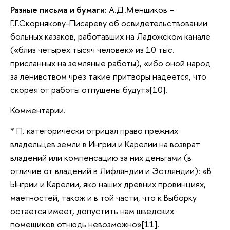
Разные письма и бумаги:
А.Д.Меншиков –
Г.Г.Скорнякову-Писареву об освидетельствовании
больных казаков, работавших на Ладожском канале
(«близ четырех тысяч человек» из 10 тыс.
присланных на земляные работы), «ибо оной народ
за ленивством чрез такие притворы надеется, что
скорея от работы отпущены будут»[10].
Комментарии.
* П. категорически отрицал право прежних
владельцев земли в Ингрии и Карелии на возврат
владений или компенсацию за них деньгами (в
отличие от владений в Лифляндии и Эстляндии): «В
Ынгрии и Карелии, яко наших древних провинциях,
маетностей, також и в той части, что к Выборку
остается имеет, допустить нам шведских
помещиков отнюдь невозможно»[11].