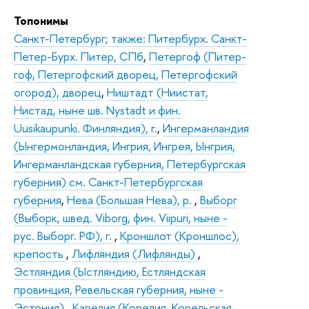
Топонимы
Санкт-Петербург; также: Питербурх. Санкт-
Петер-Бурх. Питер, СПб
,
Петергоф (Питер-
гоф, Петергофский дворец, Петергофский
огород), дворец
,
Ништадт (Ниистат,
Нистад, ныне шв. Nystadt и фин.
Uusikaupunki. Финляндия), г.
,
Ингерманландия
(Ынгермонландия, Ингрия, Ингрея, Ынгрия,
Ингерманландская губерния, Петербургская
губерния) см. Санкт-Петербургская
губерния
,
Нева (Большая Нева), р.
,
Выборг
(Выборк, швед. Viborg, фин. Viipuri, ныне -
рус. Выборг. РФ), г.
,
Кроншлот (Кроншлос),
крепость
,
Лифляндия (Лифлянды)
,
Эстляндия (Ыстляндию, Естляндская
провинция, Ревельская губерния, ныне -
Эстония)
,
Карелия (Корелия, Корельская