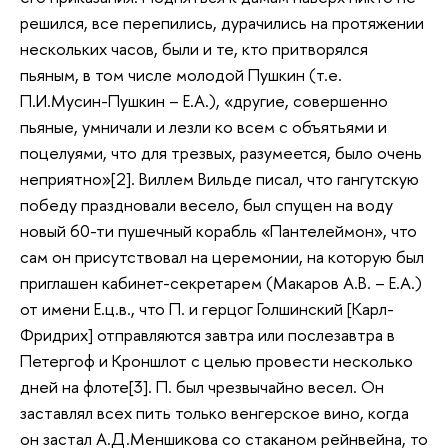
решился, все перепились, дурачились на протяжении
нескольких часов, были и те, кто притворялся
пьяным, в том числе молодой Пушкин (т.е.
П.И.Мусин-Пушкин – Е.А.), «другие, совершенно
пьяные, умничали и лезли ко всем с объятьями и
поцелуями, что для трезвых, разумеется, было очень
неприятно»[2]. Виллем Вильде писал, что гангутскую
победу праздновали весело, был спущен на воду
новый 60-ти пушечный корабль «Пантелеймон», что
сам он присутствовал на церемонии, на которую был
приглашен кабинет-секретарем (Макаров А.В. – Е.А.)
от имени Е.ц.в., что П. и герцог Голшинский [Карл-
Фридрих] отправляются завтра или послезавтра в
Петергоф и Кроншлот с целью провести несколько
дней на флоте[3]. П. был чрезвычайно весел. Он
заставлял всех пить только венгерское вино, когда
он застал А.Д.Меншикова со стаканом рейнвейна, то