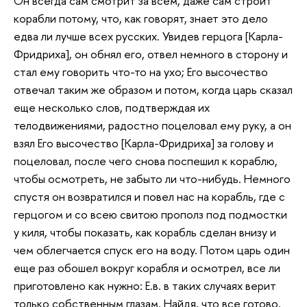
Он всегда сам смотрит за всем, даже сам строит
корабли потому, что, как говорят, знает это дело
едва ли лучше всех русских. Увидев герцога [Карла-
Фридриха], он обнял его, отвел немного в сторону и
стал ему говорить что-то на ухо; Его высочество
отвечал таким же образом и потом, когда царь сказал
еще несколько слов, подтверждая их
телодвижениями, радостно поцеловал ему руку, а он
взял Его высочество [Карла-Фридриха] за голову и
поцеловал, после чего снова поспешил к кораблю,
чтобы осмотреть, не забыто ли что-нибудь. Немного
спустя он возвратился и повел нас на корабль, где с
герцогом и со всею свитою прополз под подмостки
у киля, чтобы показать, как корабль сделан внизу и
чем облегчается спуск его на воду. Потом царь один
еще раз обошел вокруг корабля и осмотрел, все ли
приготовлено как нужно: Е.в. в таких случаях верит
только собственным глазам. Найдя, что все готово,