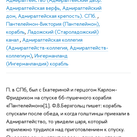
Адмиралтейская верфь, Адмиралтейский
дом, Адмиралтейская крепость). СПб.
,
Пантелеймон-Виктория (Пантелеймон),
корабль
,
Ладожский (Староладожский)
канал
,
Адмиралтейская коллегия
(Адмиралтейств-коллегия, Адмиралтейств-
коллегиум)
,
Ингерманланд
(Ингерманландия) корабль
П. в СПб, был с Екатериной и герцогом Карлом-
Фридрихом на спуске 66-пушечного корабля
«Пантелеймон»[1]. Ф.В.Берхгольц пишет: корабль
спускали после обеда, и когда голштинцы приехали в
Адмиралтейство, то увидели царя, который
«прилежно трудился над приготовлением к спуску.