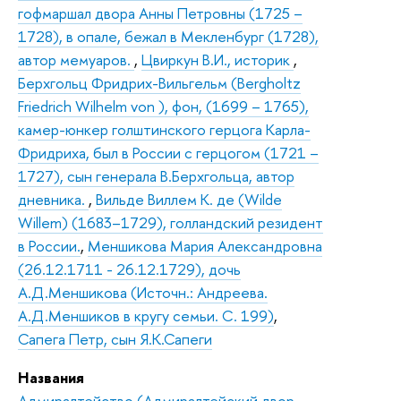
гофмаршал двора Анны Петровны (1725 –
1728), в опале, бежал в Мекленбург (1728),
автор мемуаров.
,
Цвиркун В.И., историк
,
Берхгольц Фридрих-Вильгельм (Bergholtz
Friedrich Wilhelm von ), фон, (1699 – 1765),
камер-юнкер голштинского герцога Карла-
Фридриха, был в России с герцогом (1721 –
1727), сын генерала В.Берхгольца, автор
дневника.
,
Вильде Виллем К. де (Wilde
Willem) (1683–1729), голландский резидент
в России.
,
Меншикова Мария Александровна
(26.12.1711 - 26.12.1729), дочь
А.Д.Меншикова (Источн.: Андреева.
А.Д.Меншиков в кругу семьи. С. 199)
,
Сапега Петр, сын Я.К.Сапеги
Названия
Адмиралтейство (Адмиралтейский двор.