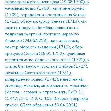
переведен в стольники царя (19.08.1700), в
начальных людях (1700), капитан-поручик
(1709), определен к поселению на Котлин
(1712); обер-прокурор Сената (1718), как
капитан-поручик бомбардирской роты
подписал смертный приговор царевичу
Алексею (24.06.1718), преподаватель,
ректор Морской академии (1719), обер-
прокурор Сената (18.01.1722); курировал
строительство Ладожского казала (1721), в
опале, бит кнутом, сослан в Сибирь (1727),
начальник Охотского порта (1731),
возвращен из ссылки (1741), известен как
инженер, механик, автор книги по механике
(Источн.: словари и справочники; РИО. 11.
С. 447; ДПС. 2-2. С. 108; Захаров. Боярские
списки. (Дата обращения 30.04.2021).
,