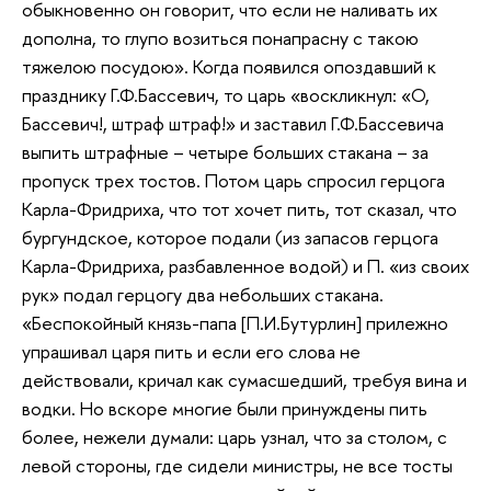
обыкновенно он говорит, что если не наливать их
дополна, то глупо возиться понапрасну с такою
тяжелою посудою». Когда появился опоздавший к
празднику Г.Ф.Бассевич, то царь «воскликнул: «О,
Бассевич!, штраф штраф!» и заставил Г.Ф.Бассевича
выпить штрафные – четыре больших стакана – за
пропуск трех тостов. Потом царь спросил герцога
Карла-Фридриха, что тот хочет пить, тот сказал, что
бургундское, которое подали (из запасов герцога
Карла-Фридриха, разбавленное водой) и П. «из своих
рук» подал герцогу два небольших стакана.
«Беспокойный князь-папа [П.И.Бутурлин] прилежно
упрашивал царя пить и если его слова не
действовали, кричал как сумасшедший, требуя вина и
водки. Но вскоре многие были принуждены пить
более, нежели думали: царь узнал, что за столом, с
левой стороны, где сидели министры, не все тосты