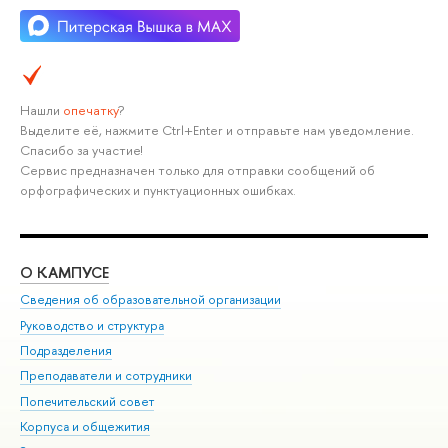
Нашли
опечатку
?
Выделите её, нажмите Ctrl+Enter и отправьте нам уведомление.
Спасибо за участие!
Сервис предназначен только для отправки сообщений об
орфографических и пунктуационных ошибках.
О КАМПУСЕ
ОБ
Сведения об образовательной организации
Мер
Руководство и структура
Мер
Подразделения
Дов
Преподаватели и сотрудники
Ол
Попечительский совет
При
Корпуса и общежития
При