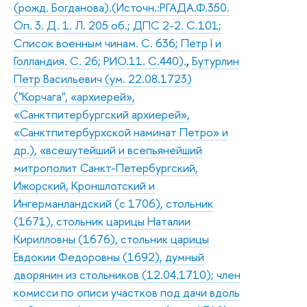
(рожд. Богданова).(Источн.:РГАДА.Ф.350.
Оп. 3. Д. 1. Л. 205 об.; ДПС 2-2. С.101;
Список военным чинам. С. 636; Петр I и
Голландия. С. 26; РИО.11. С.440).
,
Бутурлин
Петр Васильевич (ум. 22.08.1723)
("Корчага", «архиерей»,
«Санктпитербургский архиерей»,
«Санктпитербурхской наминат Петро» и
др.), «всешутейший и всепьянейший
митрополит Санкт-Петербургский,
Ижорский, Кроншлотский и
Ингерманландский (с 1706), стольник
(1671), стольник царицы Наталии
Кирилловны (1676), стольник царицы
Евдокии Федоровны (1692), думный
дворянин из стольников (12.04.1710); член
комисси по описи участков под дачи вдоль