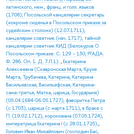
латинского, нем., франц. и голл. языков
(1708); Посольской канцелярии секретарь
(«окроме сиденья в Посольском приказе за
судейским столом») (12.07.1711),
канцелярии советник (нач. 1717), тайной
канцелярии советник КИД (Белокуров О
Посольском приказе. С. 129 – 130; РГАДА.
Ф. 286. Оп. 1. Д. 7.Л.1).
,
Екатерина
Алексеевна (Скавронская Марта, Крузе
Марта, Трубачева, Катерина, Катерина
Васильевская, Васильефская, Катерина-
сама-третья, Матка, царица, Государыня)
(05.04.1684-06.05.1727), фаворитка Петра
(с 1703), царица (с марта 1711), в браке с
П. (19.02.1712), коронована (07.05.1724),
императрица Екатерина I (с 28.01.1725).
,
Головин Иван Михайлович (господин Бас,