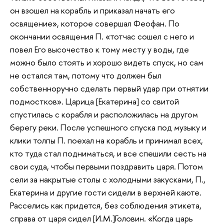
он взошел на корабль и приказал начать его
освящение», которое совершал Феофан. По
окончании освящения П. «тотчас сошел с него и
повел Его высочество к тому месту у воды, где
можно было стоять и хорошо видеть спуск, но сам
не остался там, потому что должен был
собственноручно сделать первый удар при отнятии
подмостков». Царица [Екатерина] со свитой
спустилась с корабля и расположилась на другом
берегу реки. После успешного спуска под музыку и
клики толпы П. поехал на корабль и принимал всех,
кто туда стал подниматься, и все спешили сесть на
свои суда, чтобы первыми поздравить царя. Потом
сели за накрытые столы с холодными закусками, П.,
Екатерина и другие гости сидели в верхней каюте.
Расселись как придется, без соблюдения этикета,
справа от царя сидел [И.М.]Головин. «Когда царь