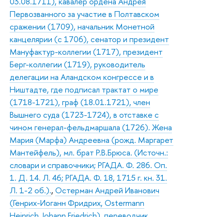
03.08.1711), кавалер ордена Андрея
Первозванного за участие в Полтавском
сражении (1709), начальник Монетной
канцелярии (с 1706), сенатор и президент
Мануфактур-коллегии (1717), президент
Берг-коллегии (1719), руководитель
делегации на Аландском конгрессе и в
Ништадте, где подписал трактат о мире
(1718-1721), граф (18.01.1721), член
Вышнего суда (1723-1724), в отставке с
чином генерал-фельдмаршала (1726). Жена
Мария (Марфа) Андреевна (рожд. Маргарет
Мантейфель), мл. брат Р.В.Брюса. (Источн.:
словари и справочники; РГАДА. Ф. 286. Оп.
1. Д. 14. Л. 46; РГАДА. Ф. 18, 1715 г. кн. 31.
Л. 1-2 об.).
,
Остерман Андрей Иванович
(Генрих-Иоганн Фридрих, Ostermann
Heinrich Johann Friedrich), переводчик