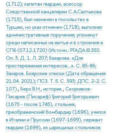
(1712); капитан гвардии, асессор
Следственной канцелярии С.А.Салтыкова
(1715), был назначен в посольство в
Турцию, но указ отменен (1718), выполнял
административные поручения; упомянут
среди написанных на житье и в строение в
СПб (07.12.1720) (Источн.: РГАДА.Ф.350.
Оп. 3. Д. 1. Л. 207; Базарова. «Для
престережения интересов…». С. 85-86;
Захаров. Боярские списки (Дата обращения
21.04. 2021); ПСЗ. Т. 5. С. 393; ДПС. 2-2. С.
107).
,
Берх В.Н., историк
,
Скорняков-
Писарев (Писареф) Григорий Григорьевич
(1675 - после 1745), стольник,
преображенский бомбардир (1696), учился
в Италии и Пруссии (1697-1699), сержант
гвардии (1699), из царицыных стольников