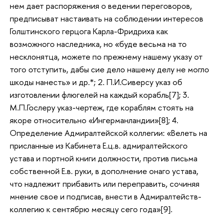
нем дает распоряжения о ведении переговоров,
предписыват настаивать на соблюдении интересов
Голштинского герцога Карла-Фридриха как
возможного наследника, но «буде весьма на то
несклонятца, можете по прежнему нашему указу от
того отступить, дабы сие дело нашему делу не могло
шкоды нанесть» и др.*; 2. П.И.Сиверсу указ об
изготовлении флюгелей на каждый корабль[7]; 3.
М.П.Гослеру указ-чертеж, где кораблям стоять на
якоре относительно «Ингерманландии»[8]; 4.
Определение Адмиралтейской коллегии: «Велеть на
присланные из Кабинета Е.ц.в. адмиралтейского
устава и портной книги должности, против письма
собственной Е.в. руки, в дополнение онаго устава,
что надлежит прибавить или переправить, сочиняя
мнение свое и подписав, внести в Адмиралтейств-
коллегию к сентябрю месяцу сего года»[9].