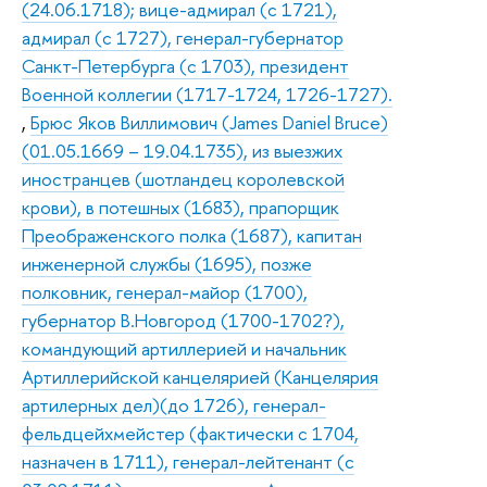
(24.06.1718); вице-адмирал (с 1721),
адмирал (с 1727), генерал-губернатор
Санкт-Петербурга (с 1703), президент
Военной коллегии (1717-1724, 1726-1727).
,
Брюс Яков Виллимович (James Daniel Bruce)
(01.05.1669 – 19.04.1735), из выезжих
иностранцев (шотландец королевской
крови), в потешных (1683), прапорщик
Преображенского полка (1687), капитан
инженерной службы (1695), позже
полковник, генерал-майор (1700),
губернатор В.Новгород (1700-1702?),
командующий артиллерией и начальник
Артиллерийской канцелярией (Канцелярия
артилерных дел)(до 1726), генерал-
фельдцейхмейстер (фактически с 1704,
назначен в 1711), генерал-лейтенант (с