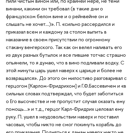
пили чистым вином или, по крайней мере, не теми
винами, какими он требовал (в такие дни о
французском белом вине и о рейнвейне он и
слышать не хочет…)». П. «сильно рассердился и
приказал всем и каждому за столом выпить в
наказание в своем присутствии по огромному
стакану венгерского. Так как он велел наливать его
из двух разных бутылок и все пившие тотчас страшно
опьянели, то я думаю, что в вино подливали водку. С
этой минуты царь ушел наверх к царице и более не
возвращался». До этого он милостиво разговаривал с
герцогом [Карлом-Фридрихом] и Г.Ф.Бассевичем и «в
сильных словах подтверждал, что будет заботиться
о Его высочестве и не пропустит случая оказать ему
помощь…» и т.д., герцог Карл-Фридрих целовал ему
руку. П. ушел в неудовольствии наверх и поставил
часовых, чтобы никто не смог покинуть корабль до
его приказания. Подняться к дамам наверх никто не