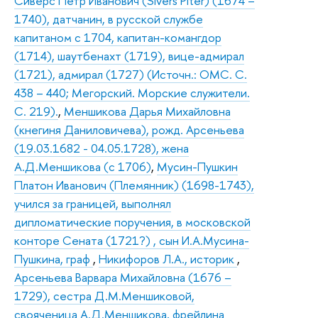
Сиверс Петр Иванович (Sivers Piter) (1674 –
1740), датчанин, в русской службе
капитаном с 1704, капитан-комангдор
(1714), шаутбенахт (1719), вице-адмирал
(1721), адмирал (1727) (Источн.: ОМС. С.
438 – 440; Мегорский. Морские служители.
С. 219).
,
Меншикова Дарья Михайловна
(кнегиня Даниловичева), рожд. Арсеньева
(19.03.1682 - 04.05.1728), жена
А.Д.Меншикова (с 1706)
,
Мусин-Пушкин
Платон Иванович (Племянник) (1698-1743),
учился за границей, выполнял
дипломатические поручения, в московской
конторе Сената (1721?) , сын И.А.Мусина-
Пушкина, граф
,
Никифоров Л.А., историк
,
Арсеньева Варвара Михайловна (1676 –
1729), сестра Д.М.Меншиковой,
свояченица А.Д.Меншикова, фрейлина