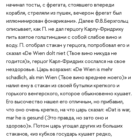
начинал тосты, с фрегата, стоявшего впереди
корабля, стреляли из пушек, вечером фрегат был
иллюминирован фонариками». Далее Ф.В.Берхгольц
описывает, как П. не дал герцогу Карлу-Фридриху
пить взятое голштинцами с собой слабое вино и
воду. П. отобрал стакан у герцога, попробовал его и
сказал «De Wien dolt niet (Твое вино никуда не
годится)», герцог Карл-Фридрих сослался на свое
нездоровье. Царь возразил: «De Wien is mehr
schadlich, als min Wien (Твое вино вреднее моего)» и
налил ему в стакан из своей бутылки крепкого и
горького венгерского, которое обыкновенно кушает.
Его высочество нашел его отличным, но прибавил,
что оно очень крепко, на что царь сказал: «Dat is war,
mar he is gesund (Это правда, но зато оно и
здорово)». Потом царь угощал других из больших
стаканов, «из кубков государь кушает редко,