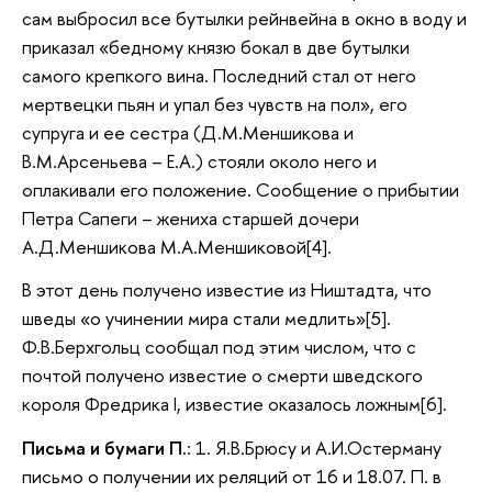
сам выбросил все бутылки рейнвейна в окно в воду и
приказал «бедному князю бокал в две бутылки
самого крепкого вина. Последний стал от него
мертвецки пьян и упал без чувств на пол», его
супруга и ее сестра (Д.М.Меншикова и
В.М.Арсеньева – Е.А.) стояли около него и
оплакивали его положение. Сообщение о прибытии
Петра Сапеги – жениха старшей дочери
А.Д.Меншикова М.А.Меншиковой[4].
В этот день получено известие из Ништадта, что
шведы «о учинении мира стали медлить»[5].
Ф.В.Берхгольц сообщал под этим числом, что с
почтой получено известие о смерти шведского
короля Фредрика I, известие оказалось ложным[6].
Письма и бумаги П.
: 1. Я.В.Брюсу и А.И.Остерману
письмо о получении их реляций от 16 и 18.07. П. в