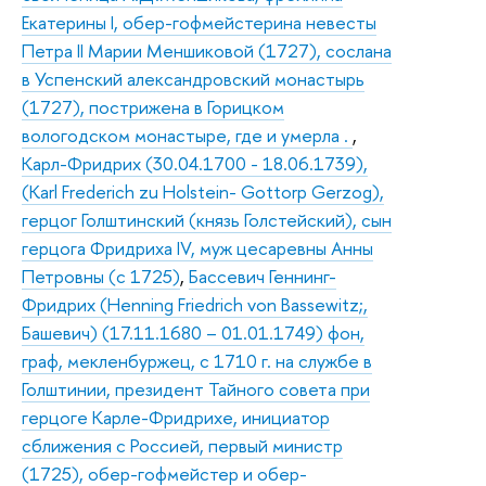
Екатерины I, обер-гофмейстерина невесты
Петра II Марии Меншиковой (1727), сослана
в Успенский александровский монастырь
(1727), пострижена в Горицком
вологодском монастыре, где и умерла .
,
Карл-Фридрих (30.04.1700 - 18.06.1739),
(Karl Frederich zu Holstein- Gottorp Gerzog),
герцог Голштинский (князь Голстейский), сын
герцога Фридриха IV, муж цесаревны Анны
Петровны (с 1725)
,
Бассевич Геннинг-
Фридрих (Henning Friedrich von Bassewitz;,
Башевич) (17.11.1680 – 01.01.1749) фон,
граф, мекленбуржец, с 1710 г. на службе в
Голштинии, президент Тайного совета при
герцоге Карле-Фридрихе, инициатор
сближения с Россией, первый министр
(1725), обер-гофмейстер и обер-