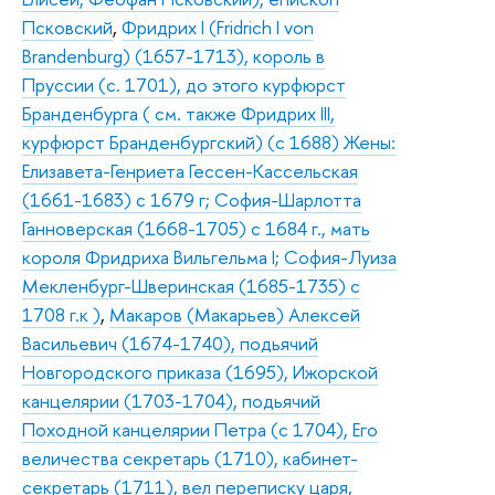
Псковский
,
Фридрих I (Fridrich I von
Brandenburg) (1657-1713), король в
Пруссии (с. 1701), до этого курфюрст
Бранденбурга ( см. также Фридрих III,
курфюрст Бранденбургский) (с 1688) Жены:
Елизавета-Генриета Гессен-Кассельская
(1661-1683) с 1679 г; София-Шарлотта
Ганноверская (1668-1705) с 1684 г., мать
короля Фридриха Вильгельма I; София-Луиза
Мекленбург-Шверинская (1685-1735) с
1708 г.к )
,
Макаров (Макарьев) Алексей
Васильевич (1674-1740), подьячий
Новгородского приказа (1695), Ижорской
канцелярии (1703-1704), подьячий
Походной канцелярии Петра (с 1704), Его
величества секретарь (1710), кабинет-
секретарь (1711), вел переписку царя,