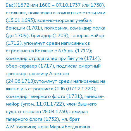
Бас)(1672 или 1680 – 07.10.1737 или 1738),
стольник, пожалован в комнатные стольники
(15.01.1693); военно-морская учеба в
Венеции (1701), полковник, командир полка
(до 1709), бригадир (1709), генерал-майор
(1712), упомянут среди написанных к
строение на Котлине с 375 дв. (1712);
командир отряда галер при Гангуте (1714),
обер-сарваер (1717), подписал смертный
приговор царевичу Алексею
(24.06.1718);упомянут среди написанных на
житье и в строение в СПб (07.12.1720);
командир галерного флота (1721), генерал-
майор (упом. 11.01.1722), член Вышнего
суда, отставлен 28.04.1730; адмирал
галерного флота (1732), мл. брат
А.М.Головина; жена Марья Богдановна