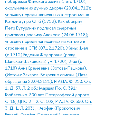
побережья Финского залива (лето 1710);
окольничий из думных дворян (20.04.1712);
упомянут среди написанных к строение на
Котлине , при СПб (1712). Как «боярин
Петр Бутурлин» подписал смертный
приговор царевичу Алексею (24.06.1718);
упомянут среди написанных на житье и в
строение в СПб (07.12.1720). Жены: 1-ая
(с 1712) Евдокия Федоровна (рожд.
Шанская-Шаховская) ум. 1720); 2-ая (с
1718) Анна Еремеевна (Зотова-Пашкова).
(Источн: Захаров. Боярские списки. (Дата
обращения 22.04.2121); РГАДА. Ф. 210. Оп.
1. Д. 57. Л. 2 об.; Маршал По. С. 391;
Горбатенко. 300 лет Петергофской дороге.
С. 18; ДПС 2 – 2. С. 102; РГАДА. Ф. 350. Оп.
3. Д. 1. Л. 203).
,
Феофан (Прокопович
Елисей, Феофан Псковский), епископ