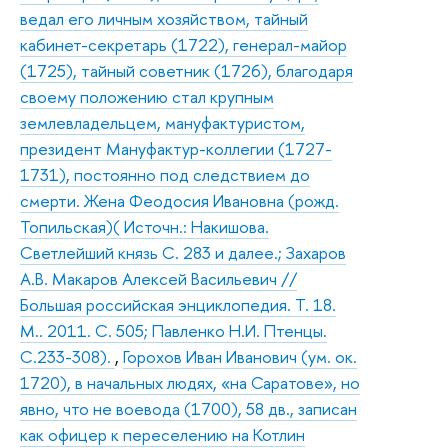
ведал его личным хозяйством, тайный
кабинет-секретарь (1722), генерал-майор
(1725), тайный советник (1726), благодаря
своему положению стал крупным
землевладельцем, мануфактуристом,
президент Мануфактур-коллегии (1727-
1731), постоянно под следствием до
смерти. Жена Феодосия Ивановна (рожд.
Топильская)( Источн.: Накишова.
Светлейший князь С. 283 и далее.; Захаров
А.В. Макаров Алексей Васильевич //
Большая российская энциклопедия. Т. 18.
М.. 2011. С. 505; Павленко Н.И. Птенцы.
С.233-308).
,
Горохов Иван Иванович (ум. ок.
1720), в начальных людях, «на Саратове», но
явно, что не воевода (1700), 58 дв., записан
как офицер к переселению на Котлин