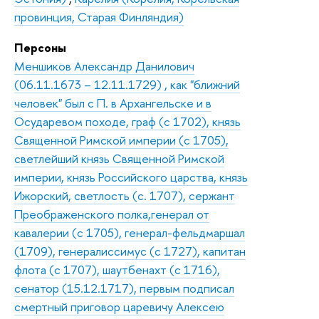
провинция, Старая Финляндия)
Персоны
Меншиков Александр Данилович
(06.11.1673 – 12.11.1729) , как "ближний
человек" был с П. в Архангельске и в
Осударевом походе, граф (с 1702), князь
Священной Римской империи (с 1705),
светлейший князь Священной Римской
империи, князь Российского царства, князь
Ижорский, светлость (с. 1707), сержант
Преображенского полка,генерал от
кавалерии (с 1705), генерал-фельдмаршал
(1709), генералиссимус (с 1727), капитан
флота (с 1707), шаутбенахт (с 1716),
сенатор (15.12.1717), первым подписал
смертный приговор царевичу Алексею