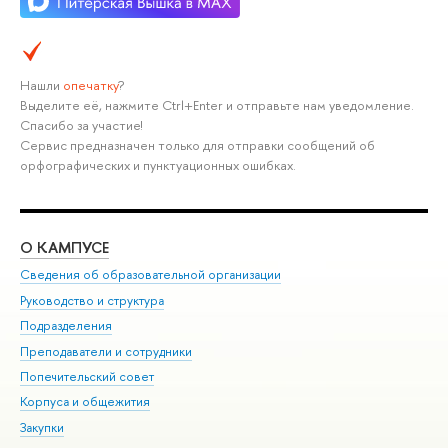
Нашли
опечатку
?
Выделите её, нажмите Ctrl+Enter и отправьте нам уведомление.
Спасибо за участие!
Сервис предназначен только для отправки сообщений об
орфографических и пунктуационных ошибках.
О КАМПУСЕ
ОБ
Сведения об образовательной организации
Мер
Руководство и структура
Мер
Подразделения
Дов
Преподаватели и сотрудники
Ол
Попечительский совет
При
Корпуса и общежития
При
Закупки
Ди