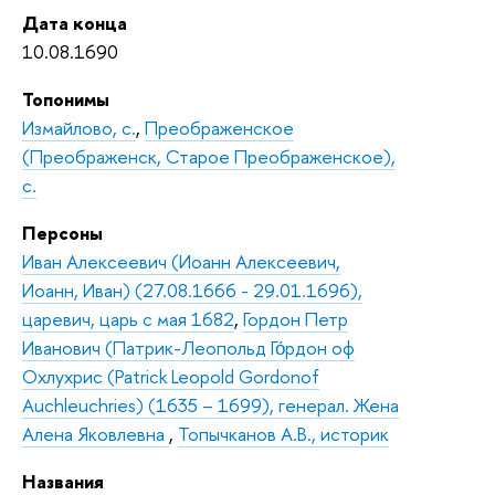
Дата конца
10.08.1690
Топонимы
Измайлово, с.
,
Преображенское
(Преображенск, Старое Преображенское),
с.
Персоны
Иван Алексеевич (Иоанн Алексеевич,
Иоанн, Иван) (27.08.1666 - 29.01.1696),
царевич, царь с мая 1682
,
Гордон Петр
Иванович (Патрик-Леопольд Го́рдон оф
Охлухрис (Patrick Leopold Gordonof
Auchleuchries) (1635 – 1699), генерал. Жена
Алена Яковлевна
,
Топычканов А.В., историк
Названия