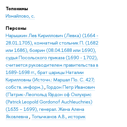
Топонимы
Измайлово, с.
Персоны
Нарышкин Лев Кириллович (Левка) (1664 -
28.01.1705), комнатный стольник П. (1682
или 1686), боярин (08.04.1688 или 1690),
судья Посольского приказа (1690 - 1702),
считается руководителем правительства в
1689-1698 гг., брат царицы Наталии
Кирилловны (Источн.: Маршал По. С. 427;
собств. информ.).
,
Гордон Петр Иванович
(Патрик-Леопольд Го́рдон оф Охлухрис
(Patrick Leopold Gordonof Auchleuchries)
(1635 – 1699), генерал. Жена Алена
Яковлевна
,
Топычканов А.В., историк