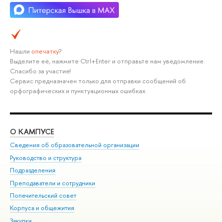
Нашли
опечатку
?
Выделите её, нажмите Ctrl+Enter и отправьте нам уведомление.
Спасибо за участие!
Сервис предназначен только для отправки сообщений об
орфографических и пунктуационных ошибках.
О КАМПУСЕ
ОБ
Сведения об образовательной организации
Мер
Руководство и структура
Мер
Подразделения
Дов
Преподаватели и сотрудники
Ол
Попечительский совет
При
Корпуса и общежития
При
Закупки
Ди