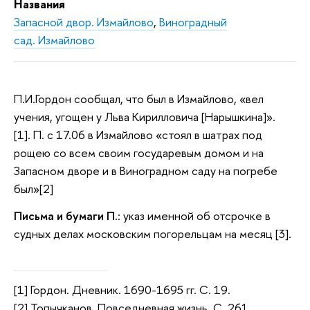
Названия
Запасной двор. Измайлово
,
Виноградный
сад. Измайлово
П.И.Гордон сообщал, что был в Измайлово, «вел
учения, угощен у Льва Кирилловича [Нарышкина]».
[1]. П. с 17.06 в Измайлово «стоял в шатрах под
рощею со всем своим государевым домом и на
Запасном дворе и в Виноградном саду на погребе
был»[2]
Письма и бумаги П.
: указ именной об отсрочке в
судных делах московским погорельцам на месяц [3].
[1] Гордон. Дневник. 1690-1695 гг. С. 19.
[2] Топычканов. Повседневная жизнь. С. 261.