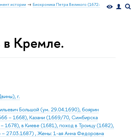
мент истории
Биохроника Петра Великого (1672-
, в Кремле.
вины), г.
льевич Большой (ум. 29.04.1690), боярин
666 – 1668), Казани (1669/70, Симбирска
– 1678), в Киеве (1681), поход в Троицу (1682),
6 – 27.03.1687) , Жены: 1-ая Анна Федоровна