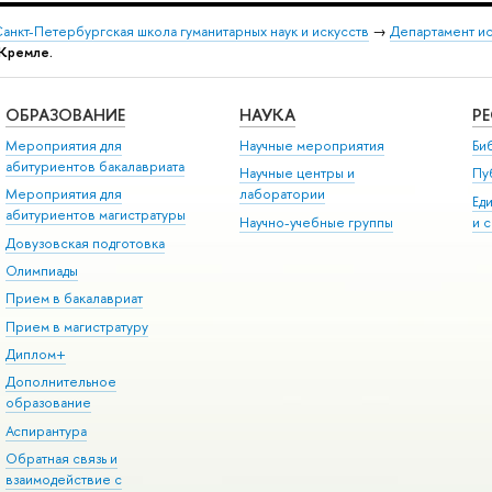
анкт-Петербургская школа гуманитарных наук и искусств
→
Департамент и
 Кремле.
ОБРАЗОВАНИЕ
НАУКА
Р
Мероприятия для
Научные мероприятия
Би
абитуриентов бакалавриата
Научные центры и
Пу
Мероприятия для
лаборатории
Ед
абитуриентов магистратуры
Научно-учебные группы
и 
Довузовская подготовка
Олимпиады
Прием в бакалавриат
Прием в магистратуру
Диплом+
Дополнительное
образование
Аспирантура
Обратная связь и
взаимодействие с