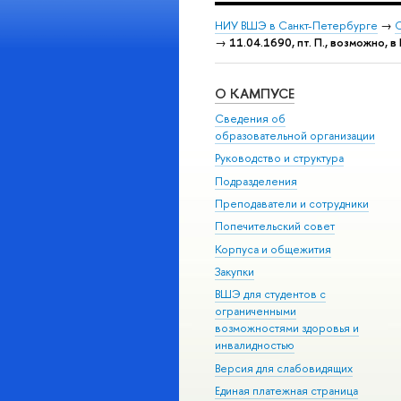
НИУ ВШЭ в Санкт-Петербурге
→
С
→
11.04.1690, пт. П., возможно, в
О КАМПУСЕ
Сведения об
образовательной организации
Руководство и структура
Подразделения
Преподаватели и сотрудники
Попечительский совет
Корпуса и общежития
Закупки
ВШЭ для студентов с
ограниченными
возможностями здоровья и
инвалидностью
Версия для слабовидящих
Единая платежная страница