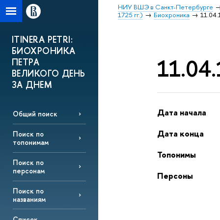
НИУ ВШЭ в Санкт-Петербурге
1725 гг.)
Биохроника
11.04.
ITINERA PETRI:
БИОХРОНИКА
11.04.
ПЕТРА
ВЕЛИКОГО ДЕНЬ
ЗА ДНЕМ
Дата начала
Общий поиск
Дата конца
Поиск по
топонимам
Топонимы
Поиск по
персонам
Персоны
Поиск по
названиям
Список