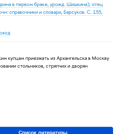
арина в первом браке, урожд. Шишкина); отец
н: справочники и словари, Барсуков. С. 155,
поход
ким купцам приезжать из Архангельска в Москву
ловании стольников, стряпчих и дворян
Список литературы