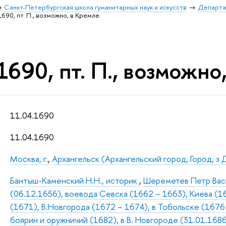
Санкт-Петербургская школа гуманитарных наук и искусств
Департа
1690, пт. П., возможно, в Кремле.
1690, пт. П., возможно
11.04.1690
11.04.1690
Москва, г.
,
Архангельск (Архангельский город, Город, з Д
Бантыш-Каменский Н.Н., историк
,
Шереметев Петр Васи
(06.12.1656), воевода Севска (1662 – 1663), Киева (1
(1671), В.Новгорода (1672 – 1674), в Тобольске (1676 
боярин и оружничий (1682), в В. Новгороде (31.01.168