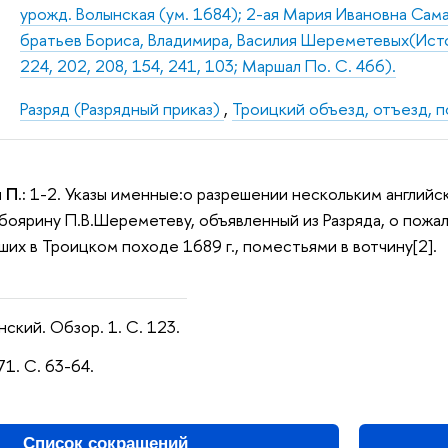
урожд. Волынская (ум. 1684); 2-ая Мария Ивановна Сам
братьев Бориса, Владимира, Василия Шереметевых(Источ
224, 202, 208, 154, 241, 103; Маршал По. С. 466).
Разряд (Разрядный приказ)
,
Троицкий объезд, отъезд, 
 П.:
1-2. Указы именные:о разрешении нескольким английс
; боярину П.В.Шереметеву, объявленный из Разряда, о пожа
ших в Троицком походе 1689 г., поместьями в вотчину[2].
ский. Обзор. 1. С. 123.
371. С. 63-64.
Список сокращений