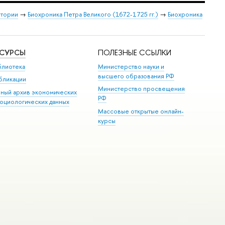
стории
→
Биохроника Петра Великого (1672-1725 гг.)
→
Биохроника
ЕСУРСЫ
ПОЛЕЗНЫЕ ССЫЛКИ
блиотека
Министерство науки и
высшего образования РФ
бликации
Министерство просвещения
иный архив экономических
РФ
социологических данных
Массовые открытые онлайн-
курсы