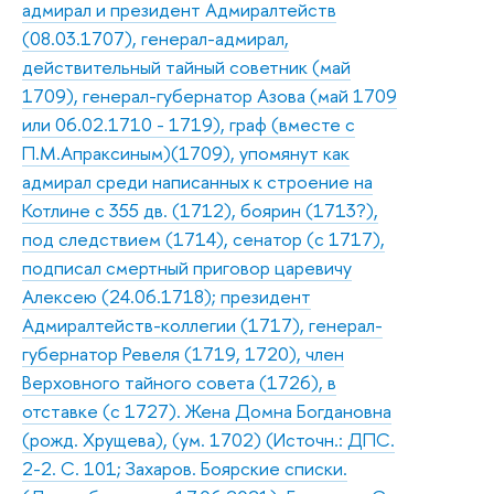
адмирал и президент Адмиралтейств
(08.03.1707), генерал-адмирал,
действительный тайный советник (май
1709), генерал-губернатор Азова (май 1709
или 06.02.1710 - 1719), граф (вместе с
П.М.Апраксиным)(1709), упомянут как
адмирал среди написанных к строение на
Котлине с 355 дв. (1712), боярин (1713?),
под следствием (1714), сенатор (с 1717),
подписал смертный приговор царевичу
Алексею (24.06.1718); президент
Адмиралтейств-коллегии (1717), генерал-
губернатор Ревеля (1719, 1720), член
Верховного тайного совета (1726), в
отставке (с 1727). Жена Домна Богдановна
(рожд. Хрущева), (ум. 1702) (Источн.: ДПС.
2-2. С. 101; Захаров. Боярские списки.