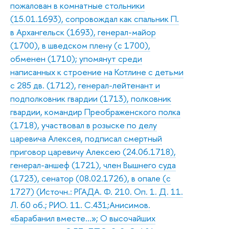
пожалован в комнатные стольники
(15.01.1693), сопровождал как спальник П.
в Архангельск (1693), генерал-майор
(1700), в шведском плену (с 1700),
обменен (1710); упомянут среди
написанных к строение на Котлине с детьми
с 285 дв. (1712), генерал-лейтенант и
подполковник гвардии (1713), полковник
гвардии, командир Преображенского полка
(1718), участвовал в розыске по делу
царевича Алексея, подписал смертный
приговор царевичу Алексею (24.06.1718),
генерал-аншеф (1721), член Вышнего суда
(1723), сенатор (08.02.1726), в опале (с
1727) (Источн.: РГАДА. Ф. 210. Оп. 1. Д. 11.
Л. 60 об.; РИО. 11. С.431;Анисимов.
«Барабанил вместе…»; О высочайших