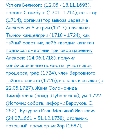
Устюга Великого (12.03 - 18.11.1693),
посол в Стамбуле (1701 -1714), сенатор
(1714), организатор вывоза царевича
Алексея из Австрии (1717), начальник
Тайной канцелярии (1718 - 1724), как
тайный советник, лейб-гвардии капитан
подписал смертный приговор царевичу
Алексею (24.06.1718), получил
конфискованные поместья участников
процесса, граф (1724), член Верховного
тайного совета (1726), в опале, в ссылке (с
22.05.1727). Жена Соломонида
Тимофеевна (рожд. Дубровская), ум. 1722.
(Источн.: собств. информ.; Барсуков. С.
262).
,
Бутурлин Иван Меньшой Иванович
(24.07.1661 – 31.12.1738), стольник,
потешный, премьер-майор (1687),