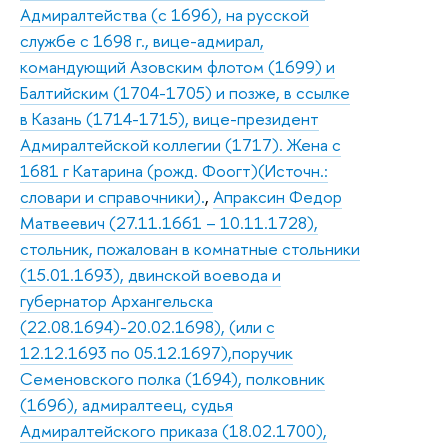
Адмиралтейства (с 1696), на русской
службе с 1698 г., вице-адмирал,
командующий Азовским флотом (1699) и
Балтийским (1704-1705) и позже, в ссылке
в Казань (1714-1715), вице-президент
Адмиралтейской коллегии (1717). Жена с
1681 г Катарина (рожд. Фоогт)(Источн.:
словари и справочники).
,
Апраксин Федор
Матвеевич (27.11.1661 – 10.11.1728),
стольник, пожалован в комнатные стольники
(15.01.1693), двинской воевода и
губернатор Архангельска
(22.08.1694)-20.02.1698), (или с
12.12.1693 по 05.12.1697),поручик
Семеновского полка (1694), полковник
(1696), адмиралтеец, судья
Адмиралтейского приказа (18.02.1700),