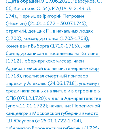
(Дата обращения 17.06.2021); Барсуков. С.
66; Кочетков. С. 54); РГАДА. 9-2. 49. Л.
174).
,
Чернышев Григорий Петрович
(Немчин) (21.01.1672 – 30.07.1745),
стряпчий, денщик П., в начальных людях
(1700), командир полка (1703-1708),
комендант Выборга (1710-1713), , как
бригадир записан к поселению на Котлине.
(1712) ; обер-крикскомиссар, член
Адмиралтейской коллегии, генерал-майор
(1718), подписал смертный приговор
царевичу Алексею (24.06.1718), упомянут
среди написанных на житье и в строение в
СПб (07.12.1720); у дел а Адмиралтействе
(упом.11.01.1722); начальник Переписной
канцелярии Московской губернии вместо
Г.Д.Юсупова (с 25.01.1722-1724),
губернатор Воронежской губернии (1725-