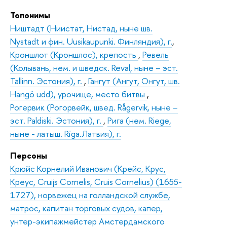
Топонимы
Ништадт (Ниистат, Нистад, ныне шв.
Nystadt и фин. Uusikaupunki. Финляндия), г.
,
Кроншлот (Кроншлос), крепость
,
Ревель
(Колывань, нем. и шведск. Reval, ныне – эст.
Tallinn. Эстония), г.
,
Гангут (Ангут, Онгут, шв.
Hangö udd), урочище, место битвы
,
Рогервик (Рогорвейк, швед. Rågervik, ныне –
эст. Paldiski. Эстония), г.
,
Рига (нем. Riege,
ныне - латыш. Rīga.Латвия), г.
Персоны
Крюйс Корнелий Иванович (Крейс, Крус,
Креус, Cruijs Cornelis, Cruis Cornelius) (1655-
1727), норвежец на голландской службе,
матрос, капитан торговых судов, капер,
унтер-экипажмейстер Амстердамского