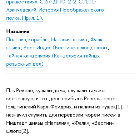
пришествиях. С.37; ДПС. 2-2. С. 101;
Азанчевский. История Преображенского
полка. Прил. 1).
Названия
Полтава, корабль
,
Наталия, шнява
,
Фалк,
шнява
,
Вест Индис (Вестинс-шлюп), шлюп
,
Тайная канцелярия (Канцелярия тайных
розыскных дел)
П. в Ревеле, кушали дома, слушали там же
всенощную, в тот день прибыл в Ревель герцог
Голштинский Карл-Фридрих, и палили из пушек[1]. П.
назначил служить для перевозки морем писем в
Ништадт шнявы «Наталия», «Фалк», «Вестин-
шлюп»[2].