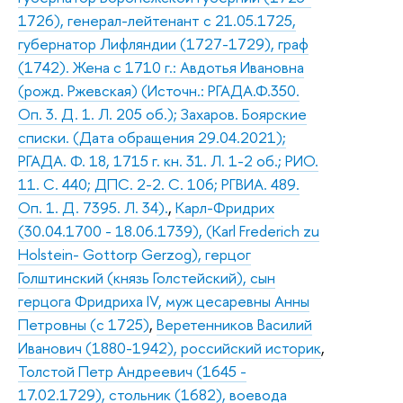
1726), генерал-лейтенант с 21.05.1725,
губернатор Лифляндии (1727-1729), граф
(1742). Жена с 1710 г.: Авдотья Ивановна
(рожд. Ржевская) (Источн.: РГАДА.Ф.350.
Оп. 3. Д. 1. Л. 205 об.); Захаров. Боярские
списки. (Дата обращения 29.04.2021);
РГАДА. Ф. 18, 1715 г. кн. 31. Л. 1-2 об.; РИО.
11. С. 440; ДПС. 2-2. С. 106; РГВИА. 489.
Оп. 1. Д. 7395. Л. 34).
,
Карл-Фридрих
(30.04.1700 - 18.06.1739), (Karl Frederich zu
Holstein- Gottorp Gerzog), герцог
Голштинский (князь Голстейский), сын
герцога Фридриха IV, муж цесаревны Анны
Петровны (с 1725)
,
Веретенников Василий
Иванович (1880-1942), российский историк
,
Толстой Петр Андреевич (1645 -
17.02.1729), стольник (1682), воевода