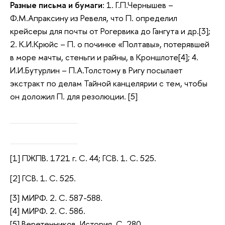
Разные письма и бумаги:
1. Г.П.Чернышев –
Ф.М.Апраксину из Ревеля, что П. определил
крейсеры для почты от Рогервика до Гангута и др.[3];
2. К.И.Крюйс – П. о починке «Полтавы», потерявшей
в море мачты, стеньги и райны, в Кроншлоте[4]; 4.
И.И.Бутурлин – П.А.Толстому в Ригу посылает
экстракт по делам Тайной канцелярии с тем, чтобы
он доложил П. для резолюции. [5]
[1] ПЖПВ. 1721 г. С. 44; ГСВ. 1. С. 525.
[2] ГСВ. 1. С. 525.
[3] МИРФ. 2. С. 587-588.
[4] МИРФ. 2. С. 586.
[5] Веретенников. История. С. 280.