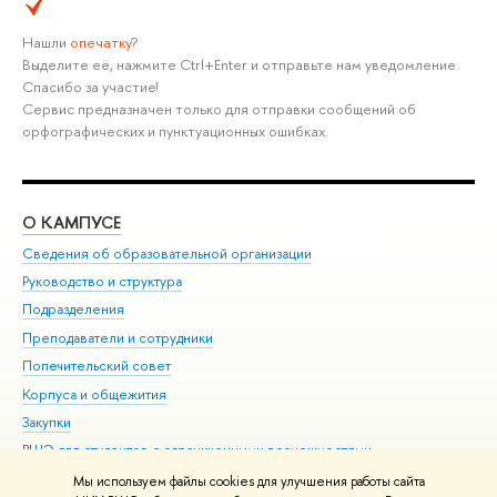
Нашли
опечатку
?
Выделите её, нажмите Ctrl+Enter и отправьте нам уведомление.
Спасибо за участие!
Сервис предназначен только для отправки сообщений об
орфографических и пунктуационных ошибках.
О КАМПУСЕ
ОБ
Сведения об образовательной организации
Мер
Руководство и структура
Мер
Подразделения
Дов
Преподаватели и сотрудники
Ол
Попечительский совет
При
Корпуса и общежития
При
Закупки
Ди
ВШЭ для студентов с ограниченными возможностями
До
здоровья и инвалидностью
Ас
Мы используем файлы cookies для улучшения работы сайта