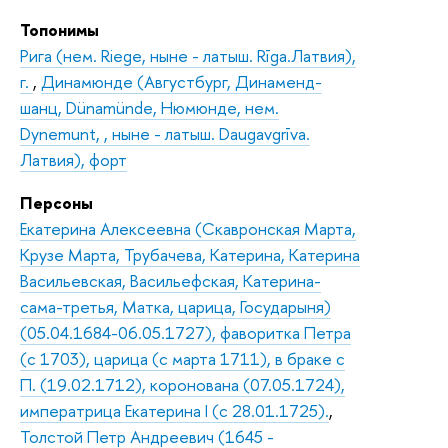
Топонимы
Рига (нем. Riege, ныне - латыш. Rīga.Латвия),
г.
,
Динамюнде (Августбург, Динаменд-
шанц, Dünamünde, Нюмюнде, нем.
Dynemunt, , ныне - латыш. Daugavgrīva.
Латвия), форт
Персоны
Екатерина Алексеевна (Скавронская Марта,
Крузе Марта, Трубачева, Катерина, Катерина
Васильевская, Васильефская, Катерина-
сама-третья, Матка, царица, Государыня)
(05.04.1684-06.05.1727), фаворитка Петра
(с 1703), царица (с марта 1711), в браке с
П. (19.02.1712), коронована (07.05.1724),
императрица Екатерина I (с 28.01.1725).
,
Толстой Петр Андреевич (1645 -