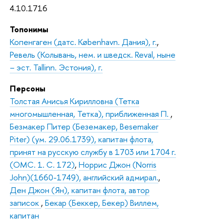
4.10.1716
Топонимы
Копенгаген (датс. København. Дания), г.
,
Ревель (Колывань, нем. и шведск. Reval, ныне
– эст. Tallinn. Эстония), г.
Персоны
Толстая Анисья Кирилловна (Тетка
многомышленная, Тетка), приближенная П.
,
Безмакер Питер (Беземакер, Besemaker
Piter) (ум. 29.06.1739), капитан флота,
принят на русскую службу в 1703 или 1704 г.
(ОМС. 1. С. 172)
,
Норрис Джон (Norris
John)(1660-1749), английский адмирал.
,
Ден Джон (Ян), капитан флота, автор
записок
,
Бекар (Беккер, Бекер) Виллем,
капитан