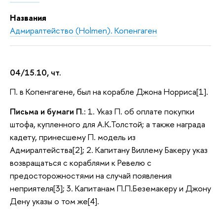
Названия
Адмиралтейство (Holmen). Копенгаген
04/15.10, чт.
П. в Копенгагене, был на корабле Джона Норриса[1].
Письма и бумаги П.:
1. Указ П. об оплате покупки
штофа, купленного для А.К.Толстой; а также награда
кадету, принесшему П. модель из
Адмиралтейства[2]; 2. Капитану Виллему Бакеру указ
возвращаться с кораблями к Ревелю с
предосторожностями на случай появления
неприятеля[3]; 3. Капитанам П.П.Беземакеру и Джону
Дену указы о том же[4].