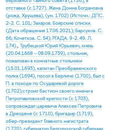
Верховного тайного совета (1726), в
отставке (с 1727). Жена Домна Богдановна
(рожд. Хрущева), (ум. 1702) (Источн.: ДПС.
2-2. С. 101; Захаров. Боярские списки.
(Дата обращения 17.06.2021); Барсуков. С.
66; Кочетков. С. 54); РГАДА. 9-2. 49. Л.
174).
,
Трубецкой Юрий Юрьевич, князь
(20.04.1668 – 08.09.1739), стольник,
пожалован в комнатные стольники
(15.01.1693), капитан Преображенского
полка (1694), посол в Берлине (1700), был с
П. в походе по Осударевой дороге
(1702);строил бастион своего имени в
Петропавловской крепости (с 1703),
сопровождал царевича Алексея Петровича
в Дрездене (с 1710), бригадир (1719),
обер-президент Главного магистрата
(1720), губернатор Белгородской губернии