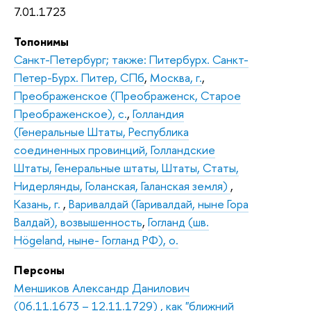
7.01.1723
Топонимы
Санкт-Петербург; также: Питербурх. Санкт-
Петер-Бурх. Питер, СПб
,
Москва, г.
,
Преображенское (Преображенск, Старое
Преображенское), с.
,
Голландия
(Генеральные Штаты, Республика
соединенных провинций, Голландские
Штаты, Генеральные штаты, Штаты, Статы,
Нидерлянды, Голанская, Галанская земля)
,
Казань, г.
,
Варивалдай (Гаривалдай, ныне Гора
Валдай), возвышенность
,
Гогланд (шв.
Högeland, ныне- Гогланд РФ), о.
Персоны
Меншиков Александр Данилович
(06.11.1673 – 12.11.1729) , как "ближний