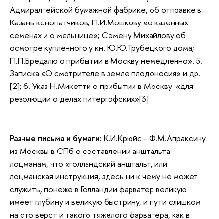
Адмиралтейской бумажной фабрике, об отправке в
Казань конопатчиков; П.И.Мошкову «о казенных
семенах и о мельнице»; Семену Михайлову об
осмотре купленного у кн. Ю.Ю.Трубецкого дома;
П.П.Бредалю о прибытии в Москву немедленно». 5.
Записка «О смотрителе в земле плодоносия» и др.
[2]; 6. Указ Н.Микетти о прибытии в Москву «для
резолюции о делах питергофских»[3]
Разные письма и бумаги:
К.И.Крюйс - Ф.М.Апраксину
из Москвы в СПб о составлении анштальта
лоцманам, что «голландский анштальт, или
лоцманская инструкция, здесь ни к чему не может
служить, понеже в Голландии фарватер великую
имеет глубину и великую быстрину, и пути слишком
на сто верст и такого тяжелого фарватера, как в