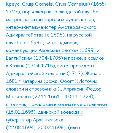
Креус, Cruijs Cornelis, Cruis Cornelius) (1655-
1727), норвежец на голландской службе,
матрос, капитан торговых судов, капер,
унтер-экипажмейстер Амстердамского
Адмиралтейства (с 1696), на русской
службе с 1698 г., вице-адмирал,
командующий Азовским флотом (1699) и
Балтийским (1704-1705) и позже, в ссылке
в Казань (1714-1715), вице-президент
Адмиралтейской коллегии (1717). Жена с
1681 г Катарина (рожд. Фоогт)(Источн.:
словари и справочники).
,
Апраксин Федор
Матвеевич (27.11.1661 – 10.11.1728),
стольник, пожалован в комнатные стольники
(15.01.1693), двинской воевода и
губернатор Архангельска
(22.08.1694)-20.02.1698), (или с