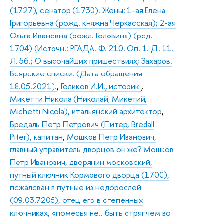
(1727), сенатор (1730). Жены: 1-ая Елена
Григорьевна (рожд. княжна Черкасская); 2-ая
Ольга Ивановна (рожд. Головина) (род.
1704) (Источн.: РГАДА. Ф. 210. Оп. 1. Д. 11.
Л. 56.; О высочайших пришествиях; Захаров.
Боярские списки. (Дата обращения
18.05.2021).
,
Голиков И.И., историк
,
Микетти Никола (Николай, Микетий,
Michetti Nicola), итальянский архитектор
,
Бредаль Петр Петрович (Питер, Bredall
Piter), капитан
,
Мошков Петр Иванович,
главный управитель дворцов он же? Мошков
Петр Иванович, дворянин московский,
путный ключник Кормового дворца (1700),
пожалован в путные из недорослей
(09.03.7205), отец его в степенных
ключниках, «помесья не.. быть стряпчем во