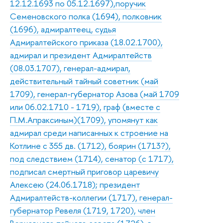
12.12.1693 по 05.12.1697),поручик
Семеновского полка (1694), полковник
(1696), адмиралтеец, судья
Адмиралтейского приказа (18.02.1700),
адмирал и президент Адмиралтейств
(08.03.1707), генерал-адмирал,
действительный тайный советник (май
1709), генерал-губернатор Азова (май 1709
или 06.02.1710 - 1719), граф (вместе с
П.М.Апраксиным)(1709), упомянут как
адмирал среди написанных к строение на
Котлине с 355 дв. (1712), боярин (1713?),
под следствием (1714), сенатор (с 1717),
подписал смертный приговор царевичу
Алексею (24.06.1718); президент
Адмиралтейств-коллегии (1717), генерал-
губернатор Ревеля (1719, 1720), член