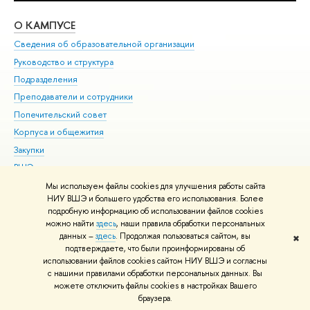
О КАМПУСЕ
ОБ
Сведения об образовательной организации
Мер
Руководство и структура
Мер
Подразделения
Дов
Преподаватели и сотрудники
Ол
Попечительский совет
При
Корпуса и общежития
При
Закупки
Ди
ВШЭ для студентов с ограниченными возможностями
До
здоровья и инвалидностью
Ас
Мы используем файлы cookies для улучшения работы сайта
Версия для слабовидящих
НИУ ВШЭ и большего удобства его использования. Более
Обр
подробную информацию об использовании файлов cookies
Единая платежная страница
можно найти
здесь
, наши правила обработки персональных
данных –
здесь
. Продолжая пользоваться сайтом, вы
✖
Редактору
подтверждаете, что были проинформированы об
© НИУ ВШЭ 1993–2026
Адреса и контакты
Условия использования
использовании файлов cookies сайтом НИУ ВШЭ и согласны
с нашими правилами обработки персональных данных. Вы
материалов
Политика конфиденциальности
Карта сайта
можете отключить файлы cookies в настройках Вашего
Шрифты HSE Sans и HSE Slab разработаны в
Школе дизайна НИУ ВШЭ
браузера.