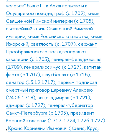
человек" был с П. в Архангельске и в
Осударевом походе, граф (с 1702), князь
Священной Римской империи (с 1705),
светлейший князь Священной Римской
империи, князь Российского царства, князь
Ижорский, светлость (с. 1707), сержант
Преображенского полка,генерал от
кавалерии (с 1705), генерал-фельдмаршал
(1709), генералиссимус (с 1727), капитан
флота (с 1707), шаутбенахт (с 1716),
сенатор (15.12.1717), первым подписал
смертный приговор царевичу Алексею
(24.06.1718); вице-адмирал (с 1721),
адмирал (с 1727), генерал-губернатор
Санкт-Петербурга (с 1703), президент
Военной коллегии (1717-1724, 1726-1727).
,
Крюйс Корнелий Иванович (Крейс, Крус,