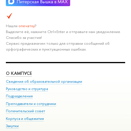
Нашли
опечатку
?
Выделите её, нажмите Ctrl+Enter и отправьте нам уведомление.
Спасибо за участие!
Сервис предназначен только для отправки сообщений об
орфографических и пунктуационных ошибках.
О КАМПУСЕ
ОБ
Сведения об образовательной организации
Мер
Руководство и структура
Мер
Подразделения
Дов
Преподаватели и сотрудники
Ол
Попечительский совет
При
Корпуса и общежития
При
Закупки
Ди