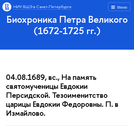
НИУ ВШЭ в Санкт-Петербурге
Меню
Биохроника Петра Великого
(1672-1725 гг.)
04.08.1689, вс., На память
святомученицы Евдокии
Персидской. Тезоименитство
царицы Евдокии Федоровны. П. в
Измайлово.