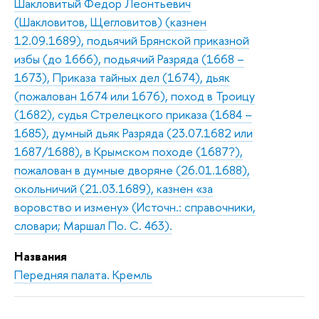
Шакловитый Федор Леонтьевич
(Шакловитов, Щегловитов) (казнен
12.09.1689), подьячий Брянской приказной
избы (до 1666), подьячий Разряда (1668 –
1673), Приказа тайных дел (1674), дьяк
(пожалован 1674 или 1676), поход в Троицу
(1682), судья Стрелецкого приказа (1684 –
1685), думный дьяк Разряда (23.07.1682 или
1687/1688), в Крымском походе (1687?),
пожалован в думные дворяне (26.01.1688),
окольничий (21.03.1689), казнен «за
воровство и измену» (Источн.: справочники,
словари; Маршал По. С. 463).
Названия
Передняя палата. Кремль