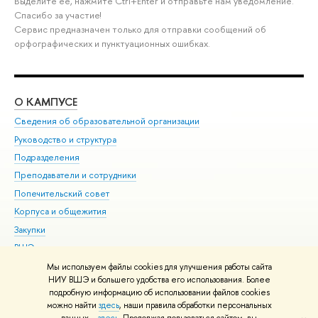
Выделите её, нажмите Ctrl+Enter и отправьте нам уведомление.
Спасибо за участие!
Сервис предназначен только для отправки сообщений об
орфографических и пунктуационных ошибках.
О КАМПУСЕ
ОБ
Сведения об образовательной организации
Мер
Руководство и структура
Мер
Подразделения
Дов
Преподаватели и сотрудники
Ол
Попечительский совет
При
Корпуса и общежития
При
Закупки
Ди
ВШЭ для студентов с ограниченными возможностями
До
здоровья и инвалидностью
Ас
Мы используем файлы cookies для улучшения работы сайта
Версия для слабовидящих
НИУ ВШЭ и большего удобства его использования. Более
Обр
подробную информацию об использовании файлов cookies
Единая платежная страница
можно найти
здесь
, наши правила обработки персональных