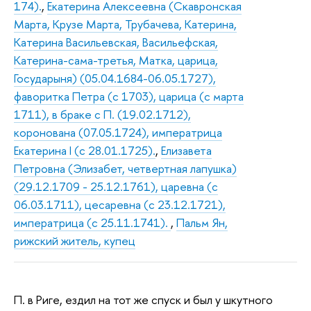
174).
,
Екатерина Алексеевна (Скавронская
Марта, Крузе Марта, Трубачева, Катерина,
Катерина Васильевская, Васильефская,
Катерина-сама-третья, Матка, царица,
Государыня) (05.04.1684-06.05.1727),
фаворитка Петра (с 1703), царица (с марта
1711), в браке с П. (19.02.1712),
коронована (07.05.1724), императрица
Екатерина I (с 28.01.1725).
,
Елизавета
Петровна (Элизабет, четвертная лапушка)
(29.12.1709 - 25.12.1761), царевна (с
06.03.1711), цесаревна (с 23.12.1721),
императрица (с 25.11.1741).
,
Пальм Ян,
рижский житель, купец
П. в Риге, ездил на тот же спуск и был у шкутного