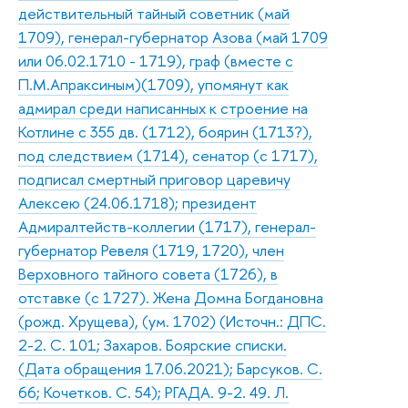
действительный тайный советник (май
1709), генерал-губернатор Азова (май 1709
или 06.02.1710 - 1719), граф (вместе с
П.М.Апраксиным)(1709), упомянут как
адмирал среди написанных к строение на
Котлине с 355 дв. (1712), боярин (1713?),
под следствием (1714), сенатор (с 1717),
подписал смертный приговор царевичу
Алексею (24.06.1718); президент
Адмиралтейств-коллегии (1717), генерал-
губернатор Ревеля (1719, 1720), член
Верховного тайного совета (1726), в
отставке (с 1727). Жена Домна Богдановна
(рожд. Хрущева), (ум. 1702) (Источн.: ДПС.
2-2. С. 101; Захаров. Боярские списки.
(Дата обращения 17.06.2021); Барсуков. С.
66; Кочетков. С. 54); РГАДА. 9-2. 49. Л.