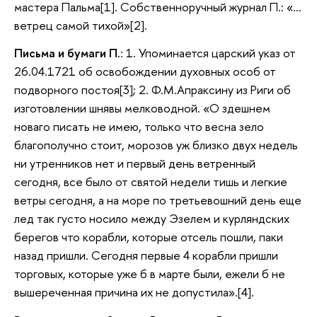
мастера Пальма[1]. Собственноручный журнал П.: «…
ветрец самой тихой»[2].
Письма и бумаги П.
: 1. Упоминается царский указ от
26.04.1721 об освобождении духовных особ от
подворного постоя[3]; 2. Ф.М.Апраксину из Риги об
изготовлении шнявы мелководной. «О здешнем
новаго писать не имею, только что весна зело
благополучно стоит, морозов уж близко двух недель
ни утренников нет и первый день ветренный
сегодня, все было от святой недели тишь и легкие
ветры сегодня, а на море по третьевошний день еще
лед так густо носило между Эзелем и курляндских
берегов что корабли, которые отсель пошли, паки
назад пришли. Сегодня первые 4 корабли пришли
торговых, которые уже б в марте были, ежели б не
вышереченная причина их не допустила».[4].