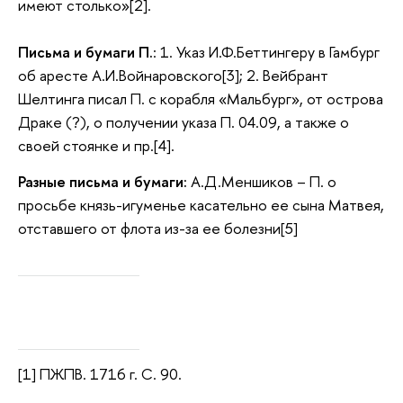
имеют столько»[2].
Письма и бумаги П.
: 1. Указ И.Ф.Беттингеру в Гамбург
об аресте А.И.Войнаровского[3]; 2. Вейбрант
Шелтинга писал П. с корабля «Мальбург», от острова
Драке (?), о получении указа П. 04.09, а также о
своей стоянке и пр.[4].
Разные письма и бумаги:
А.Д.Меншиков – П. о
просьбе князь-игуменье касательно ее сына Матвея,
отставшего от флота из-за ее болезни[5]
[1] ПЖПВ. 1716 г. С. 90.