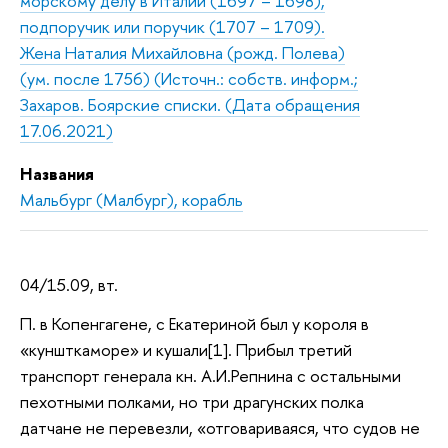
морскому делу в Италии (1697 – 1698),
подпоручик или поручик (1707 – 1709).
Жена Наталия Михайловна (рожд. Полева)
(ум. после 1756) (Источн.: собств. информ.;
Захаров. Боярские списки. (Дата обращения
17.06.2021)
Названия
Мальбург (Малбург), корабль
04/15.09, вт.
П. в Копенгагене, с Екатериной был у короля в
«куншткаморе» и кушали[1]. Прибыл третий
транспорт генерала кн. А.И.Репнина с остальными
пехотными полками, но три драгунских полка
датчане не перевезли, «отговариваяся, что судов не