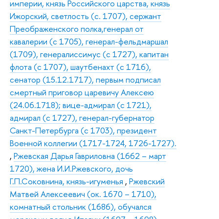
империи, князь Российского царства, князь
Ижорский, светлость (с. 1707), сержант
Преображенского полка,генерал от
кавалерии (с 1705), генерал-фельдмаршал
(1709), генералиссимус (с 1727), капитан
флота (с 1707), шаутбенахт (с 1716),
сенатор (15.12.1717), первым подписал
смертный приговор царевичу Алексею
(24.06.1718); вице-адмирал (с 1721),
адмирал (с 1727), генерал-губернатор
Санкт-Петербурга (с 1703), президент
Военной коллегии (1717-1724, 1726-1727).
,
Ржевская Дарья Гавриловна (1662 – март
1720), жена И.И.Ржевского, дочь
Г.П.Соковнина, князь-игуменья
,
Ржевский
Матвей Алексеевич (ок. 1670 – 1710),
комнатный стольник (1686), обучался