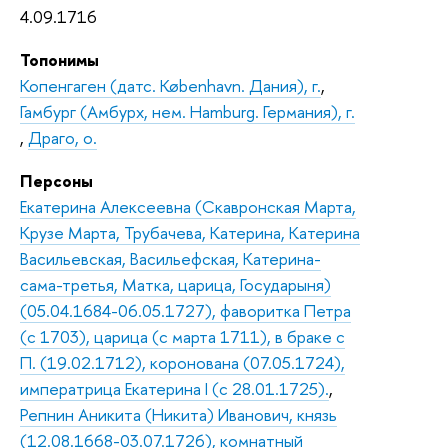
4.09.1716
Топонимы
Копенгаген (датс. København. Дания), г.
,
Гамбург (Амбурх, нем. Hamburg. Германия), г.
,
Драго, о.
Персоны
Екатерина Алексеевна (Скавронская Марта,
Крузе Марта, Трубачева, Катерина, Катерина
Васильевская, Васильефская, Катерина-
сама-третья, Матка, царица, Государыня)
(05.04.1684-06.05.1727), фаворитка Петра
(с 1703), царица (с марта 1711), в браке с
П. (19.02.1712), коронована (07.05.1724),
императрица Екатерина I (с 28.01.1725).
,
Репнин Аникита (Никита) Иванович, князь
(12.08.1668-03.07.1726), комнатный