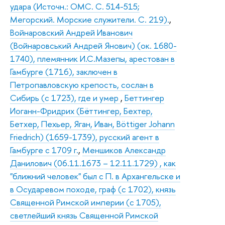
удара (Источн.: ОМС. С. 514-515;
Мегорский. Морские служители. С. 219).
,
Войнаровский Андрей Иванович
(Войнаровський Андрей Янович) (ок. 1680-
1740), племянник И.С.Мазепы, арестован в
Гамбурге (1716), заключен в
Петропавловскую крепость, сослан в
Сибирь (с 1723), где и умер
,
Беттингер
Иоганн-Фридрих (Бёттингер, Бехтер,
Бетхер, Пехьер, Яган, Иван, Böttiger Johann
Friedrich) (1659-1739), русский агент в
Гамбурге с 1709 г.
,
Меншиков Александр
Данилович (06.11.1673 – 12.11.1729) , как
"ближний человек" был с П. в Архангельске и
в Осударевом походе, граф (с 1702), князь
Священной Римской империи (с 1705),
светлейший князь Священной Римской