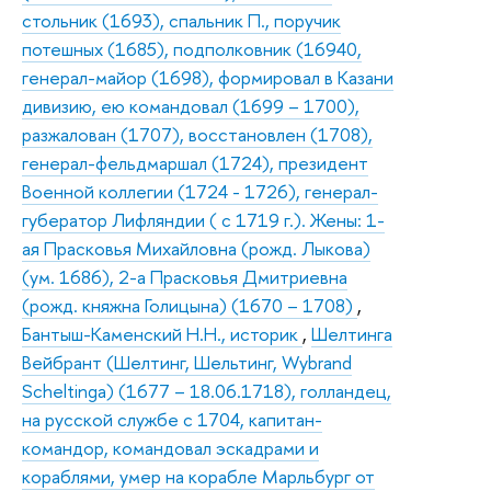
стольник (1693), спальник П., поручик
потешных (1685), подполковник (16940,
генерал-майор (1698), формировал в Казани
дивизию, ею командовал (1699 – 1700),
разжалован (1707), восстановлен (1708),
генерал-фельдмаршал (1724), президент
Военной коллегии (1724 - 1726), генерал-
губератор Лифляндии ( с 1719 г.). Жены: 1-
ая Прасковья Михайловна (рожд. Лыкова)
(ум. 1686), 2-а Прасковья Дмитриевна
(рожд. княжна Голицына) (1670 – 1708)
,
Бантыш-Каменский Н.Н., историк
,
Шелтинга
Вейбрант (Шелтинг, Шельтинг, Wybrand
Scheltinga) (1677 – 18.06.1718), голландец,
на русской службе с 1704, капитан-
командор, командовал эскадрами и
кораблями, умер на корабле Марльбург от