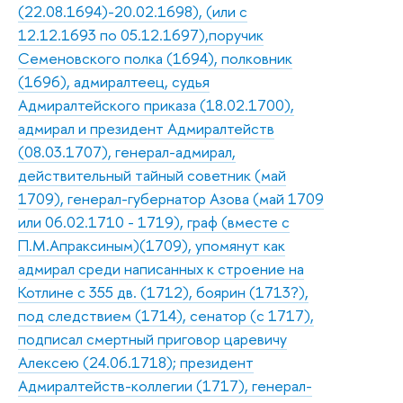
(22.08.1694)-20.02.1698), (или с
12.12.1693 по 05.12.1697),поручик
Семеновского полка (1694), полковник
(1696), адмиралтеец, судья
Адмиралтейского приказа (18.02.1700),
адмирал и президент Адмиралтейств
(08.03.1707), генерал-адмирал,
действительный тайный советник (май
1709), генерал-губернатор Азова (май 1709
или 06.02.1710 - 1719), граф (вместе с
П.М.Апраксиным)(1709), упомянут как
адмирал среди написанных к строение на
Котлине с 355 дв. (1712), боярин (1713?),
под следствием (1714), сенатор (с 1717),
подписал смертный приговор царевичу
Алексею (24.06.1718); президент
Адмиралтейств-коллегии (1717), генерал-