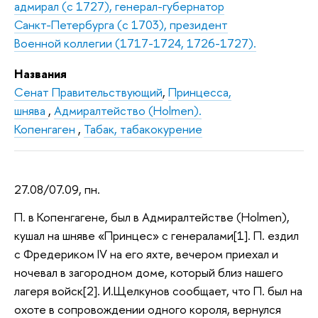
адмирал (с 1727), генерал-губернатор
Санкт-Петербурга (с 1703), президент
Военной коллегии (1717-1724, 1726-1727).
Названия
Сенат Правительствующий
,
Принцесса,
шнява
,
Адмиралтейство (Holmen).
Копенгаген
,
Табак, табакокурение
27.08/07.09, пн.
П. в Копенгагене, был в Адмиралтействе (Holmen),
кушал на шняве «Принцес» с генералами[1]. П. ездил
с Фредериком IV на его яхте, вечером приехал и
ночевал в загородном доме, который близ нашего
лагеря войск[2]. И.Щелкунов сообщает, что П. был на
охоте в сопровождении одного короля, вернулся