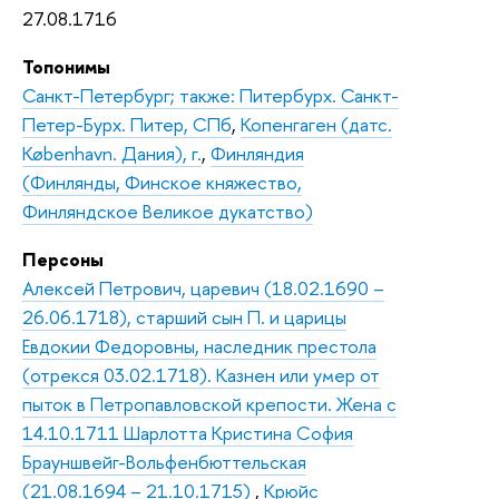
27.08.1716
Топонимы
Санкт-Петербург; также: Питербурх. Санкт-
Петер-Бурх. Питер, СПб
,
Копенгаген (датс.
København. Дания), г.
,
Финляндия
(Финлянды, Финское княжество,
Финляндское Великое дукатство)
Персоны
Алексей Петрович, царевич (18.02.1690 –
26.06.1718), старший сын П. и царицы
Евдокии Федоровны, наследник престола
(отрекся 03.02.1718). Казнен или умер от
пыток в Петропавловской крепости. Жена с
14.10.1711 Шарлотта Кристина София
Брауншвейг-Вольфенбюттельская
(21.08.1694 – 21.10.1715)
,
Крюйс