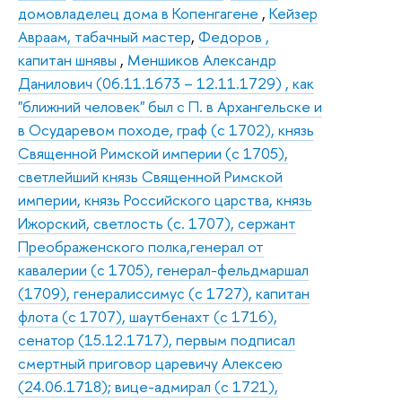
домовладелец дома в Копенгагене
,
Кейзер
Авраам, табачный мастер
,
Федоров ,
капитан шнявы
,
Меншиков Александр
Данилович (06.11.1673 – 12.11.1729) , как
"ближний человек" был с П. в Архангельске и
в Осударевом походе, граф (с 1702), князь
Священной Римской империи (с 1705),
светлейший князь Священной Римской
империи, князь Российского царства, князь
Ижорский, светлость (с. 1707), сержант
Преображенского полка,генерал от
кавалерии (с 1705), генерал-фельдмаршал
(1709), генералиссимус (с 1727), капитан
флота (с 1707), шаутбенахт (с 1716),
сенатор (15.12.1717), первым подписал
смертный приговор царевичу Алексею
(24.06.1718); вице-адмирал (с 1721),