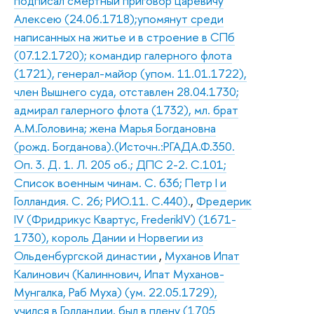
подписал смертный приговор царевичу
Алексею (24.06.1718);упомянут среди
написанных на житье и в строение в СПб
(07.12.1720); командир галерного флота
(1721), генерал-майор (упом. 11.01.1722),
член Вышнего суда, отставлен 28.04.1730;
адмирал галерного флота (1732), мл. брат
А.М.Головина; жена Марья Богдановна
(рожд. Богданова).(Источн.:РГАДА.Ф.350.
Оп. 3. Д. 1. Л. 205 об.; ДПС 2-2. С.101;
Список военным чинам. С. 636; Петр I и
Голландия. С. 26; РИО.11. С.440).
,
Фредерик
IV (Фридрикус Квартус, FrederikIV) (1671-
1730), король Дании и Норвегии из
Ольденбургской династии
,
Муханов Ипат
Калинович (Калиннович, Ипат Муханов-
Мунгалка, Раб Муха) (ум. 22.05.1729),
учился в Голландии, был в плену (1705