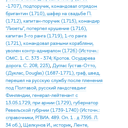
-1707), подпоручик, командовал отрядом
бригантин (1710), шафер на свадьбе П.
(1712), капитан-поручик (1715), командир
"Лизеты", потерпел крушение (1716),
капитан 3-го ранга (1719), 1-го ранга
(1721), командовал разными кораблями,
уволен контр-адмиралом (1726) (Источн.:
ОМС. 1. С. 373 - 374; Кротов. Осударева
дорога. С. 208, 223)
,
Дуглас Густав-Отто,
(Дуклас, Douglas) (1687-1771), граф, швед,
перешел на русскую службу после пленения
под Полтавой, русский ландсгевдинг
Финляндии, генерал-лейтенант с
13.05.1729, при армии (1729), губернатор
Ревельской губрнии (1739-1740) (Источн.:
справочники, РГВИА. 489. Оп. 1 . д 7395. Л.
34 об.)
,
Щелкунов И., историк
,
Ленте,