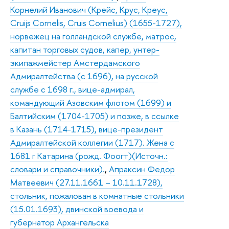
Корнелий Иванович (Крейс, Крус, Креус,
Cruijs Cornelis, Cruis Cornelius) (1655-1727),
норвежец на голландской службе, матрос,
капитан торговых судов, капер, унтер-
экипажмейстер Амстердамского
Адмиралтейства (с 1696), на русской
службе с 1698 г., вице-адмирал,
командующий Азовским флотом (1699) и
Балтийским (1704-1705) и позже, в ссылке
в Казань (1714-1715), вице-президент
Адмиралтейской коллегии (1717). Жена с
1681 г Катарина (рожд. Фоогт)(Источн.:
словари и справочники).
,
Апраксин Федор
Матвеевич (27.11.1661 – 10.11.1728),
стольник, пожалован в комнатные стольники
(15.01.1693), двинской воевода и
губернатор Архангельска