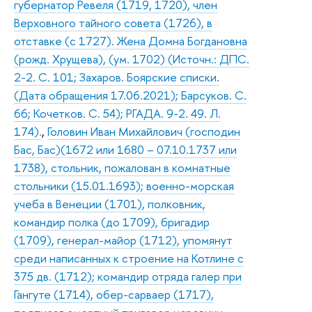
губернатор Ревеля (1719, 1720), член
Верховного тайного совета (1726), в
отставке (с 1727). Жена Домна Богдановна
(рожд. Хрущева), (ум. 1702) (Источн.: ДПС.
2-2. С. 101; Захаров. Боярские списки.
(Дата обращения 17.06.2021); Барсуков. С.
66; Кочетков. С. 54); РГАДА. 9-2. 49. Л.
174).
,
Головин Иван Михайлович (господин
Бас, Бас)(1672 или 1680 – 07.10.1737 или
1738), стольник, пожалован в комнатные
стольники (15.01.1693); военно-морская
учеба в Венеции (1701), полковник,
командир полка (до 1709), бригадир
(1709), генерал-майор (1712), упомянут
среди написанных к строение на Котлине с
375 дв. (1712); командир отряда галер при
Гангуте (1714), обер-сарваер (1717),