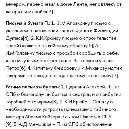
вечером, переночевал в доме Ленте, неподалеку от
лагеря своих войск[3].
Письма и бумаги П.:
1. Ф.М.Апраксину письмо с
указанием о назначении ландхевдинга в Финляндии
Дугласа[4]; 2. К.И.Крюйсу письмо о строительстве
новой баржи по английскому образцу[5]; 3.
И.М.Головину письмо с просьбой сообщить о себе,
«а я пишу к вам беспрестанно. Ваш слуга и ученик
Петр»[6]; 4. Капитану Федорову и И.Муханову идти с
галерами по заходе солнца к какому-то острову.[7].
Разные письма и бумаги
: 1. Царевич Алексей - П. из
СПб о благополучии братца и сестриц и о прибытии
кораблей с товарами[8]; 2. К.И.Крюйс – Сенату о
необходимости устроить приехавшего табачного
мастера Абрама Кейзера с сыном Павлом в СПб.
[9]; 3. А.Д.Меншиков – П. из СПб об исполнении