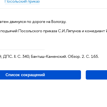
Посольский приказ
затем двинулся по дороге на Вологду.
н подьячий Посольского приказа С.И.Ляпунов и комедиант 
49; ДПС. II. С. 340; Бантыш-Каменский. Обзор. 2. С. 165.
Список сокращений