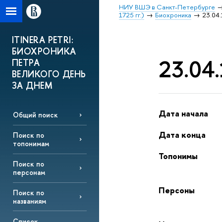
НИУ ВШЭ в Санкт-Петербурге
1725 гг.)
Биохроника
23.04.
ITINERA PETRI:
БИОХРОНИКА
23.04.
ПЕТРА
ВЕЛИКОГО ДЕНЬ
ЗА ДНЕМ
Дата начала
Общий поиск
Дата конца
Поиск по
топонимам
Топонимы
Поиск по
персонам
Персоны
Поиск по
названиям
Список