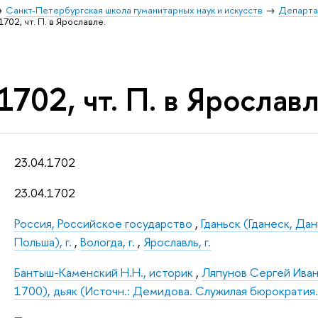
Санкт-Петербургская школа гуманитарных наук и искусств
Департа
1702, чт. П. в Ярославле.
1702, чт. П. в Ярославл
23.04.1702
23.04.1702
Россия, Российское государство
,
Гданьск (Гданеск, Дан
Польша), г.
,
Вологда, г.
,
Ярославль, г.
Бантыш-Каменский Н.Н., историк
,
Ляпунов Сергей Иван
1700), дьяк (Источн.: Демидова. Служилая бюрократия.