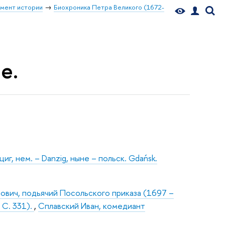
мент истории
Биохроника Петра Великого (1672-
е.
циг, нем. – Danzig, ныне – польск. Gdańsk.
ович, подьячий Посольского приказа (1697 –
 С. 331).
,
Сплавский Иван, комедиант