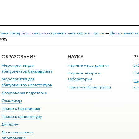
анкт-Петербургская школа гуманитарных наук и искусств
→
Департамент и
огду.
ОБРАЗОВАНИЕ
НАУКА
Р
Мероприятия для
Научные мероприятия
Би
абитуриентов бакалавриата
Научные центры и
Пу
Мероприятия для
лаборатории
Ед
абитуриентов магистратуры
Научно-учебные группы
и 
Довузовская подготовка
Олимпиады
Прием в бакалавриат
Прием в магистратуру
Диплом+
Дополнительное
образование