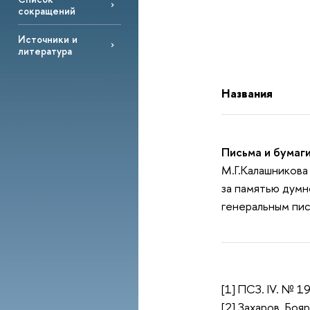
сокращений
Источники и
литература
Названия
Письма и бумаги
М.Г.Калашникова 
за памятью думн
генеральным пис
[1] ПСЗ. IV. № 1
[2] Захаров. Бо