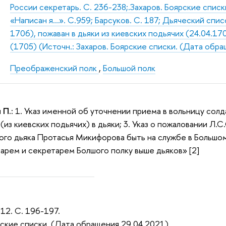
России секретарь. С. 236-238;.Захаров. Боярские списк
«Написан я…». С.959; Барсуков. С. 187; Дьяческий списо
1706), пожаван в дьяки из киевских подьячих (24.04.170
(1705) (Источн.: Захаров. Боярские списки. (Дата обр
Преображенский полк
,
Большой полк
 П.:
1. Указ именной об уточнении приема в вольницу солд
(из киевских подьячих) в дьяки; 3. Указ о пожаловании Л.С
ого дьяка Протасья Микифорова быть на службе в Большом 
арем и секретарем Болшого полку выше дьяков» [2]
912. С. 196-197.
ярские списки. (Дата обращения 29.04.2021).