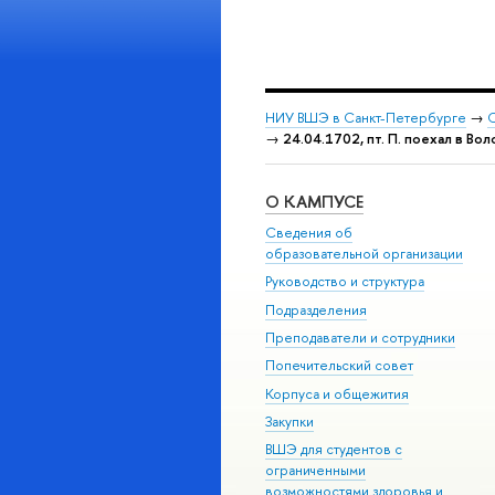
НИУ ВШЭ в Санкт-Петербурге
→
С
→
24.04.1702, пт. П. поехал в Вол
О КАМПУСЕ
Сведения об
образовательной организации
Руководство и структура
Подразделения
Преподаватели и сотрудники
Попечительский совет
Корпуса и общежития
Закупки
ВШЭ для студентов с
ограниченными
возможностями здоровья и