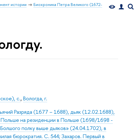
мент истории
Биохроника Петра Великого (1672-
ологду.
кое), с.
,
Вологда, г.
чий Разряда (1677 – 1688), дьяк (12.02.1688),
в Польше на резиденции в Польше (1698/1698 -
Болшого полку выше дьяков» (24.04.1702), в
илая бюрократия. С. 544; Захаров. Первый в