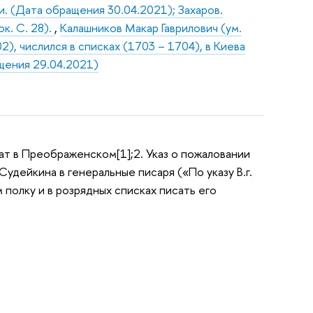
и. (Дата обращения 30.04.2021); Захаров.
к. С. 28).
,
Калашников Макар Гаврилович (ум.
2), числился в списках (1703 – 1704), в Киева
ащения 29.04.2021)
ат в Преображенском[1];2. Указ о пожаловании
.Судейкина в генеральные писаря («По указу В.г.
полку и в розрядных списках писать его