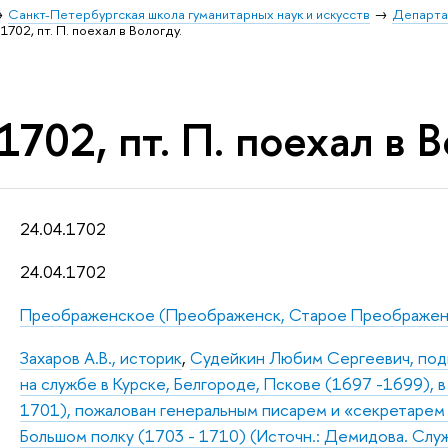
Санкт-Петербургская школа гуманитарных наук и искусств
Департа
1702, пт. П. поехал в Вологду.
1702, пт. П. поехал в В
24.04.1702
24.04.1702
Преображенское (Преображенск, Старое Преображенс
Захаров А.В., историк
,
Судейкин Любим Сергеевич, подья
на службе в Курске, Белгороде, Пскове (1697 -1699), 
1701), пожалован генеральным писарем и «секретарем 
Большом полку (1703 - 1710) (Источн.: Демидова. Служ