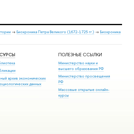
стории
→
Биохроника Петра Великого (1672-1725 гг.)
→
Биохроника
ЕСУРСЫ
ПОЛЕЗНЫЕ ССЫЛКИ
блиотека
Министерство науки и
высшего образования РФ
бликации
Министерство просвещения
иный архив экономических
РФ
социологических данных
Массовые открытые онлайн-
курсы