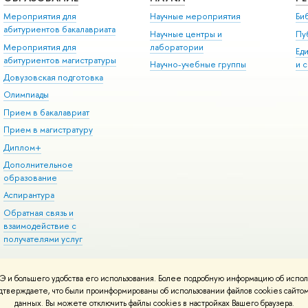
Мероприятия для
Научные мероприятия
Би
абитуриентов бакалавриата
Научные центры и
Пу
Мероприятия для
лаборатории
Ед
абитуриентов магистратуры
Научно-учебные группы
и 
Довузовская подготовка
Олимпиады
Прием в бакалавриат
Прием в магистратуру
Диплом+
Дополнительное
образование
Аспирантура
Обратная связь и
взаимодействие с
получателями услуг
 и большего удобства его использования. Более подробную информацию об испол
онтакты
Условия использования материалов
Политика конфиденциальност
подтверждаете, что были проинформированы об использовании файлов cookies сай
ботаны в
Школе дизайна НИУ ВШЭ
данных. Вы можете отключить файлы cookies в настройках Вашего браузера.