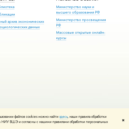
блиотека
Министерство науки и
высшего образования РФ
бликации
Министерство просвещения
иный архив экономических
РФ
социологических данных
Массовые открытые онлайн-
курсы
ьзовании файлов cookies можно найти
здесь
, наши правила обработки
и
Карта сайта
Редактору
✖
том НИУ ВШЭ и согласны с нашими правилами обработки персональных