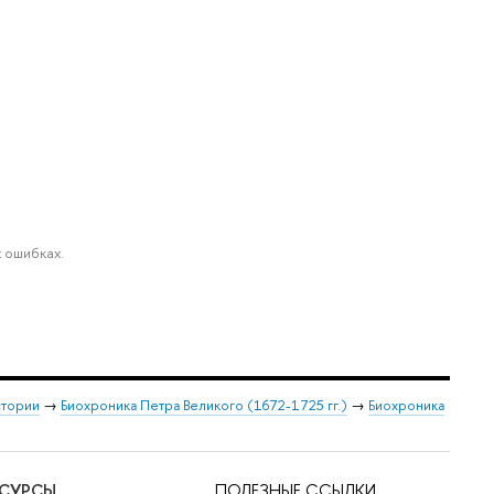
 ошибках.
стории
→
Биохроника Петра Великого (1672-1725 гг.)
→
Биохроника
ЕСУРСЫ
ПОЛЕЗНЫЕ ССЫЛКИ