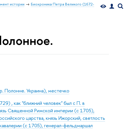
мент истории
Биохроника Петра Великого (1672-
Полонное.
р. Полонне. Украина), местечко
9) , как "ближний человек" был с П. в
нязь Священной Римской империи (с 1705),
оссийского царства, князь Ижорский, светлость
 кавалерии (с 1705), генерал-фельдмаршал