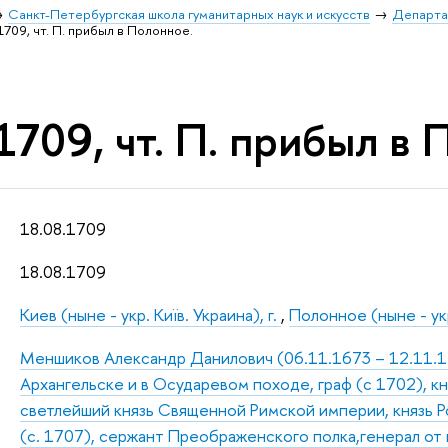
Санкт-Петербургская школа гуманитарных наук и искусств
Департа
1709, чт. П. прибыл в Полонное.
1709, чт. П. прибыл в 
18.08.1709
18.08.1709
Киев (ныне - укр. Київ. Украина), г.
,
Полонное (ныне - ук
Меншиков Александр Данилович (06.11.1673 – 12.11.172
Архангельске и в Осударевом походе, граф (с 1702), к
светлейший князь Священной Римской империи, князь Р
(с. 1707), сержант Преображенского полка,генерал от