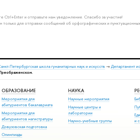
е Ctrl+Enter и отправьте нам уведомление. Спасибо за участие!
н только для отправки сообщений об орфографических и пунктуационных
анкт-Петербургская школа гуманитарных наук и искусств
→
Департамент и
 Преображенском.
ОБРАЗОВАНИЕ
НАУКА
Р
Мероприятия для
Научные мероприятия
Би
абитуриентов бакалавриата
Научные центры и
Пу
Мероприятия для
лаборатории
Ед
абитуриентов магистратуры
Научно-учебные группы
и 
Довузовская подготовка
Олимпиады