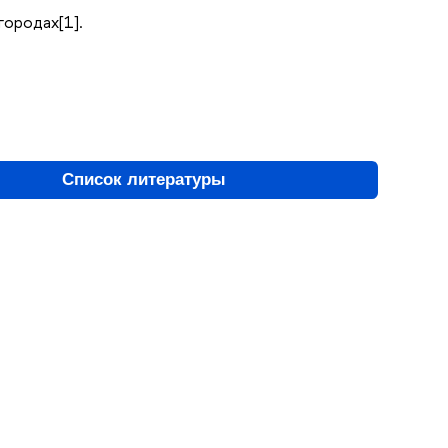
городах[1].
Список литературы