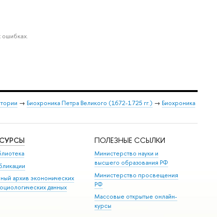
 ошибках.
стории
→
Биохроника Петра Великого (1672-1725 гг.)
→
Биохроника
ЕСУРСЫ
ПОЛЕЗНЫЕ ССЫЛКИ
блиотека
Министерство науки и
высшего образования РФ
бликации
Министерство просвещения
иный архив экономических
РФ
социологических данных
Массовые открытые онлайн-
курсы