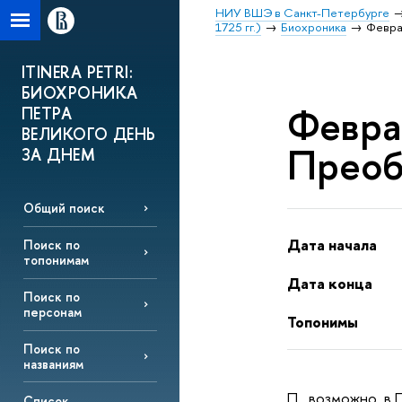
НИУ ВШЭ в Санкт-Петербурге
1725 гг.)
Биохроника
Февра
ITINERA PETRI:
БИОХРОНИКА
Феврал
ПЕТРА
ВЕЛИКОГО ДЕНЬ
Преоб
ЗА ДНЕМ
Общий поиск
Дата начала
Поиск по
топонимам
Дата конца
Поиск по
персонам
Топонимы
Поиск по
названиям
П., возможно, в
Список