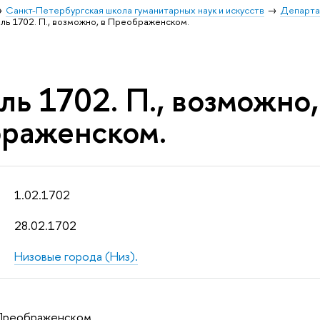
Санкт-Петербургская школа гуманитарных наук и искусств
Департа
ль 1702. П., возможно, в Преображенском.
ь 1702. П., возможно,
раженском.
1.02.1702
28.02.1702
Низовые города (Низ).
 Преображенском.