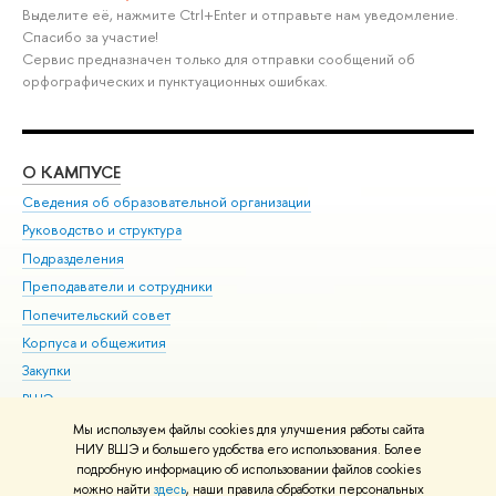
Выделите её, нажмите Ctrl+Enter и отправьте нам уведомление.
Спасибо за участие!
Сервис предназначен только для отправки сообщений об
орфографических и пунктуационных ошибках.
О КАМПУСЕ
ОБ
Сведения об образовательной организации
Мер
Руководство и структура
Мер
Подразделения
Дов
Преподаватели и сотрудники
Ол
Попечительский совет
При
Корпуса и общежития
При
Закупки
Ди
ВШЭ для студентов с ограниченными возможностями
До
здоровья и инвалидностью
Ас
Мы используем файлы cookies для улучшения работы сайта
Версия для слабовидящих
НИУ ВШЭ и большего удобства его использования. Более
Обр
подробную информацию об использовании файлов cookies
Единая платежная страница
можно найти
здесь
, наши правила обработки персональных