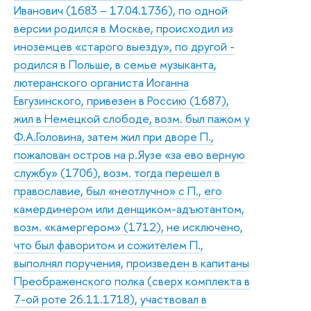
Иванович (1683 – 17.04.1736), по одной
версии родился в Москве, происходил из
иноземцев «старого выезду», по другой -
родился в Польше, в семье музыканта,
лютеранского органиста Иоганна
Евгузинского, привезен в Россию (1687),
жил в Немецкой слободе, возм. был пажом у
Ф.А.Головина, затем жил при дворе П.,
пожалован остров на р.Яузе «за ево верную
службу» (1706), возм. тогда перешел в
православие, был «неотлучно» с П., его
камердинером или денщиком-адъютантом,
возм. «камергером» (1712), не исключено,
что был фаворитом и сожителем П.,
выполнял поручения, произведен в капитаны
Преображенского полка (сверх комплекта в
7-ой роте 26.11.1718), участвовал в