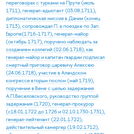
переговорах с турками на Пруте (июль
1711), генерал-адьютант (03.08.1711),
дипломатическая миссия в Дании (конец
1713), сопровождал П. в поездке по Зап.
Европе(1716-1717), генерал-майор
(октябрь 1717), поручено наблюдать за
созданием коллегий (02.06.1718), как
генерал-майор и капитан гвардии подписал
смертный приговор царевичу Алексею
(24.06.1718), участие в Аландском
конгрессе вторым послом (май 1719),
поручение в Вене с целью задержания
А.П.Веселовского, руководство группой
задержания (1720), генерал-прокурор
(с18.01.1722 до 1726 и 02.10.1730-1731),
генерал-лейтенант (22.01.1722),
действительный камергер (19.02.1712),