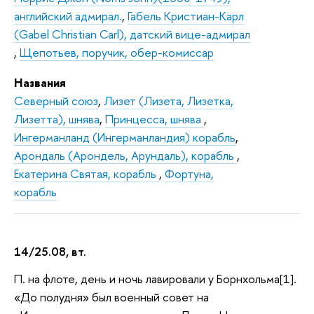
английский адмирал.
,
Габель Кристиан-Карл
(Gabel Christian Carl), датский вице-адмирал
,
Щепотьев, поручик, обер-комиссар
Названия
Северный союз
,
Лизет (Лизета, Лизетка,
Лизетта), шнява
,
Принцесса, шнява
,
Ингерманланд (Ингерманландия) корабль
,
Арондаль (Арондель, Арундаль), корабль
,
Екатерина Святая, корабль
,
Фортуна,
корабль
14/25.08, вт.
П. на флоте, день и ночь лавировали у Борнхольма[1].
«До полудня» был военный совет на