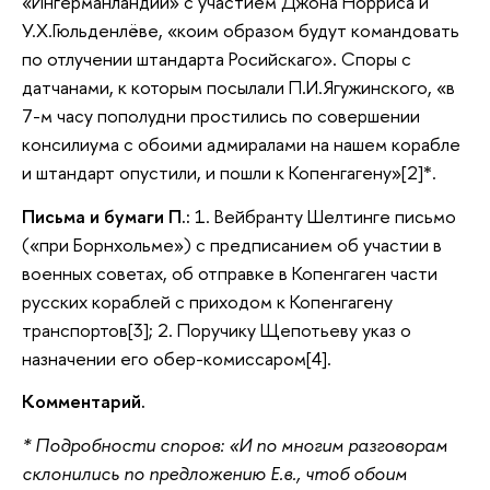
«Ингерманландии» с участием Джона Норриса и
У.Х.Гюльденлёве, «коим образом будут командовать
по отлучении штандарта Росийскаго». Споры с
датчанами, к которым посылали П.И.Ягужинского, «в
7-м часу пополудни простились по совершении
консилиума с обоими адмиралами на нашем корабле
и штандарт опустили, и пошли к Копенгагену»[2]*.
Письма и бумаги П.:
1. Вейбранту Шелтинге письмо
(«при Борнхольме») с предписанием об участии в
военных советах, об отправке в Копенгаген части
русских кораблей с приходом к Копенгагену
транспортов[3]; 2. Поручику Щепотьеву указ о
назначении его обер-комиссаром[4].
Комментарий.
* Подробности споров: «И по многим разговорам
склонились по предложению Е.в., чтоб обоим