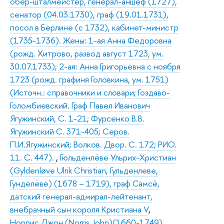
обер-шталмейстер, генерал-аншеф (1727),
сенатор (04.03.1730), граф (19.01.1731),
посол в Берлине (с 1732), кабинет-министр
(1735-1736). Жены: 1-ая Анна Федоровна
(рожд. Хитрово, развод август 1723, ум.
30.07.1733); 2-ая: Анна Григорьевна с ноября
1723 (рожд. графиня Головкина, ум. 1751)
(Источн.: справочники и словари; Гоздаво-
Голомбиевский. Граф Павел Иванович
Ягужинский, С. 1-21; Фурсенко В.В.
Ягужинский С. 371-405; Серов.
П.И.Ягужинский; Волков. Двор. С. 172; РИО.
11. С. 447).
,
Гюльденлёве Ульрих-Христиан
(Gyldenløve Ulrik Christian, Гульденлеве,
Гунделёве) (1678 – 1719), граф Самсё,
датский генерал-адмирал-лейтенант,
внебрачный сын короля Кристиана V
,
Норрис Джон (Norris John)(1660-1749),