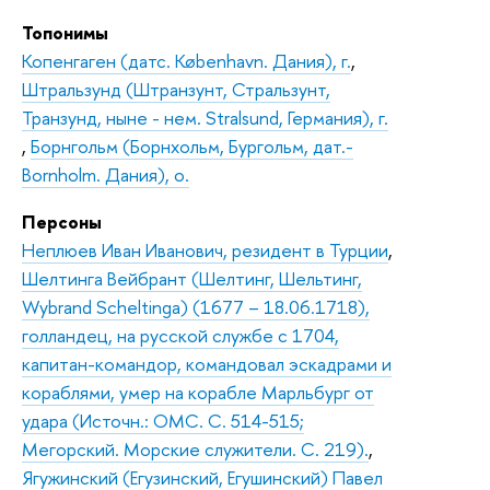
Топонимы
Копенгаген (датс. København. Дания), г.
,
Штральзунд (Штранзунт, Стральзунт,
Транзунд, ныне - нем. Stralsund, Германия), г.
,
Борнгольм (Борнхольм, Бургольм, дат.-
Bornholm. Дания), о.
Персоны
Неплюев Иван Иванович, резидент в Турции
,
Шелтинга Вейбрант (Шелтинг, Шельтинг,
Wybrand Scheltinga) (1677 – 18.06.1718),
голландец, на русской службе с 1704,
капитан-командор, командовал эскадрами и
кораблями, умер на корабле Марльбург от
удара (Источн.: ОМС. С. 514-515;
Мегорский. Морские служители. С. 219).
,
Ягужинский (Егузинский, Егушинский) Павел