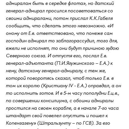
адмиралам быть в середке флота», но датский
генерал-адмирал просился посоветоваться со
своими адмиралами, потом прислал К.К.Габеля
сообщить, что сделать этого невозможно. «И
оному от Е.в. ответствовано, что понеже сам
господин адмирал то заблагорассудил, того для,
ежели не исполнят, то они будут причиною худою
Северного союза. И отпустя его, послал Е.в.
генерал-адъютанта (П.И.Ягужинского – Е.А.) к
нему, датскому генерал-адмиралу, с тем же,
которой поворотясь сказал, чтоб только Е.в. в
том их королю (Кристиану IV - Е.А.) оправдал, а он
то исполнить готов. И в 5-м часу пополудни Е.ц.в.,
по совершении консилиума, с обоими адмиралы
простился на своем корабле, а в начале 7-го часа
штандарт свой повелел опустить и пошел к
Копенгагену» (Штральзунту – по ГСВ). За его