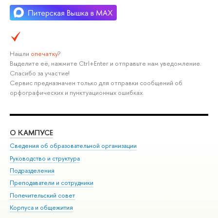
Нашли
опечатку
?
Выделите её, нажмите Ctrl+Enter и отправьте нам уведомление.
Спасибо за участие!
Сервис предназначен только для отправки сообщений об
орфографических и пунктуационных ошибках.
О КАМПУСЕ
ОБ
Сведения об образовательной организации
Мер
Руководство и структура
Мер
Подразделения
Дов
Преподаватели и сотрудники
Ол
Попечительский совет
При
Корпуса и общежития
При