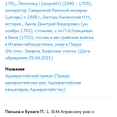
174).
,
Леопольд I (Leopold I) (1640 – 1705),
император Священной Римской империи
(цесарь) с 1658 г.
,
Бантыш-Каменский Н.Н.,
историк
,
Зыков Дмитрий Федорович (ум.
ноябрь 1703), стольник, с кн.П.А.Голицыным
в Вене (1702), послан в австрийские войска
в Италии наблюдателем, умер в Падуе
(Источн.: Захаров. Боярские списки. (Дата
обращения 29.04.2021)
Названия
Адмиралтейский приказ (Приказ
адмиралтейских дел, Адмиралтейская
канцелярия, Адмиралтейство)
Письма и бумаги П
.: 1. Ф.М.Апраксину указ о