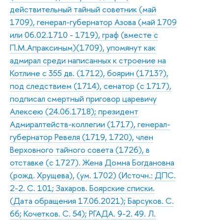
действительный тайный советник (май
1709), генерал-губернатор Азова (май 1709
или 06.02.1710 - 1719), граф (вместе с
П.М.Апраксиным)(1709), упомянут как
адмирал среди написанных к строение на
Котлине с 355 дв. (1712), боярин (1713?),
под следствием (1714), сенатор (с 1717),
подписал смертный приговор царевичу
Алексею (24.06.1718); президент
Адмиралтейств-коллегии (1717), генерал-
губернатор Ревеля (1719, 1720), член
Верховного тайного совета (1726), в
отставке (с 1727). Жена Домна Богдановна
(рожд. Хрущева), (ум. 1702) (Источн.: ДПС.
2-2. С. 101; Захаров. Боярские списки.
(Дата обращения 17.06.2021); Барсуков. С.
66; Кочетков. С. 54); РГАДА. 9-2. 49. Л.