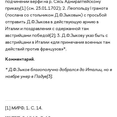
подчинении верфи на р. Сясь Адмиралтейскому
приказу[1] (см. 23.01.1702); 2. Леопольду I грамота
(послана со стольником Д.Ф.Зыковым) с просьбой
отправить Д.Ф.Зыкова в действующую армию в
Италии и поздравления с одержанной там
австрийцами победой[2]; 3. Д.Ф.Зыкову указ быть с
австрийцами в Италии «для примечания военных там
действий против французов»*.
Комментарий.
* Д.Ф.Зыков благополучно добрался до Италии, но в
ноябре умер в Падуе[3].
[1] МИРФ. 1. С. 14.