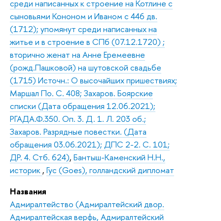
среди написанных к строение на Котлине с
сыновьями Кононом и Иваном с 446 дв.
(1712); упомянут среди написанных на
житье и в строение в СПб (07.12.1720) ;
вторично женат на Анне Еремеевне
(рожд.Пашковой) на шутовской свадьбе
(1715) Источн.: О высочайших пришествиях;
Маршал По. С. 408; Захаров. Боярские
списки (Дата обращения 12.06.2021);
РГАДА.Ф.350. Оп. 3. Д. 1. Л. 203 об.;
Захаров. Разрядные повестки. (Дата
обращения 03.06.2021); ДПС 2-2. С. 101;
ДР. 4. Стб. 624)
,
Бантыш-Каменский Н.Н.,
историк
,
Гус (Goes), голландский дипломат
Названия
Адмиралтейство (Адмиралтейский двор.
Адмиралтейская верфь, Адмиралтейский