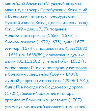
святейший Аникита и Студеной епархии
владыко, патриарх Пресбурский, Кокуйский
и Всеязский, патриарх Пресбургский,
Яузский и всего Кокуя, цесарь и князь-папа),
(ок. 1649 – дек. 1717), подьячий
Челобитного приказа (1656 – 1673), в
Ямском приказе (1672/1673), дьяк (1673
или март 1674), в посольстве в Крым (1680
– 1681 или 1688/89); пожалован в думные
дьяки (01.11.1682) учитель П.(ок. 1682?) ,
сопровождал П. в его поездках, участвовал
в боярских совещаниях (1697 - 1700),
думный дворянин и печатник» (29.06.1701),
был с П. в походе по Осударевой дороге
(1702);«ближний советник и генерал-
президент Ближней канцелярии» (1707),
упомянут как думный дворянин и печатник