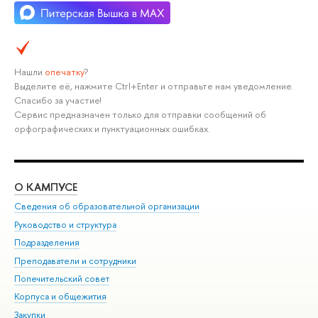
Нашли
опечатку
?
Выделите её, нажмите Ctrl+Enter и отправьте нам уведомление.
Спасибо за участие!
Сервис предназначен только для отправки сообщений об
орфографических и пунктуационных ошибках.
О КАМПУСЕ
ОБ
Сведения об образовательной организации
Мер
Руководство и структура
Мер
Подразделения
Дов
Преподаватели и сотрудники
Ол
Попечительский совет
При
Корпуса и общежития
При
Закупки
Ди