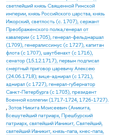
светлейший князь Священной Римской
империи, князь Российского царства, князь
Ижорский, светлость (с. 1707), сержант
Преображенского полка,генерал от
кавалерии (с 1705), генерал-фельдмаршал
(1709), генералиссимус (с 1727), капитан
флота (с 1707), шаутбенахт (с 1716),
сенатор (15.12.1717), первым подписал
смертный приговор царевичу Алексею
(24.06.1718); вице-адмирал (с 1721),
адмирал (с 1727), генерал-губернатор
Санкт-Петербурга (с 1703), президент
Военной коллегии (1717-1724, 1726-1727).
,
Зотов Никита Моисеевич (Аникита,
Всешутейший патриарх, Прешбурский
патриарх, святейший Ианикит, Святейший,
святейший Ианикит, князь-папа, кнес-папа,