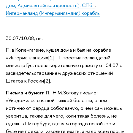
дом, Адмиралтейская крепость). СПб.
,
Ингерманланд (Ингерманландия) корабль
30.07/10.08, пн.
П. в Копенгагене, кушал дома и был на корабле
«Ингерманландия»[1]. П. посетил голландский
министр Гус, подал верительную грамоту от 04.07 с
засвидетельствованием дружеских отношений
Штатов к России[2].
Письма и бумаги П.:
Н.М.Зотову письмо:
«Уведомился о вашей тяшкой болезни, о чем
истинно от сердца соболезную, о чем сам можешь
уверитца, также для чего, коли такая болезнь, не
едешь в Питербурх, где вам гораздо покойнее и
буде не поехали, извольте ехать, а надо всем прошу