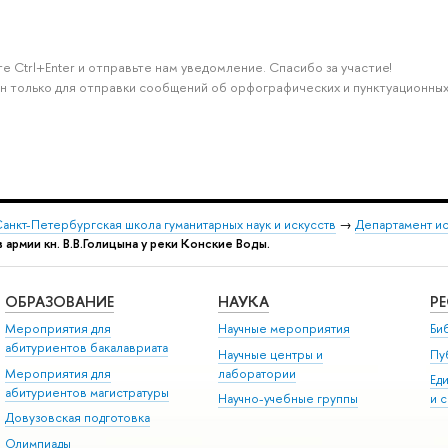
е Ctrl+Enter и отправьте нам уведомление. Спасибо за участие!
н только для отправки сообщений об орфографических и пунктуационных
анкт-Петербургская школа гуманитарных наук и искусств
→
Департамент и
 армии кн. В.В.Голицына у реки Конские Воды.
ОБРАЗОВАНИЕ
НАУКА
Р
Мероприятия для
Научные мероприятия
Би
абитуриентов бакалавриата
Научные центры и
Пу
Мероприятия для
лаборатории
Ед
абитуриентов магистратуры
Научно-учебные группы
и 
Довузовская подготовка
Олимпиады