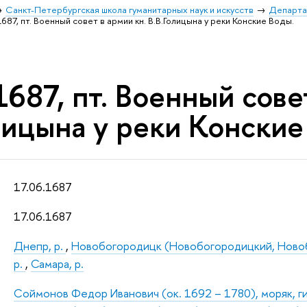
Санкт-Петербургская школа гуманитарных наук и искусств
Департа
1687, пт. Военный совет в армии кн. В.В.Голицына у реки Конские Воды.
1687, пт. Военный сове
лицына у реки Конские
17.06.1687
17.06.1687
Днепр, р.
,
Новобогородицк (Новобогородицкий, Новоб
р.
,
Самара, р.
Соймонов Федор Иванович (ок. 1692 – 1780), моряк, ги