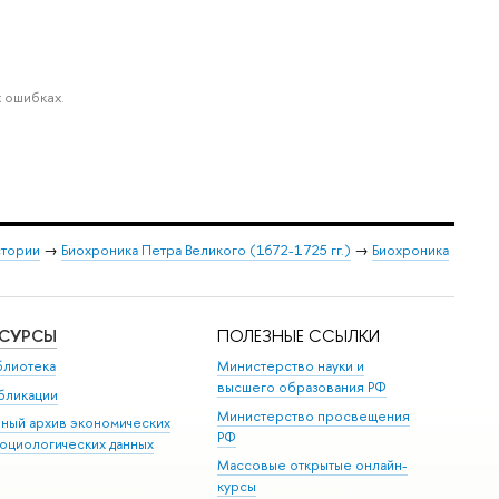
 ошибках.
стории
→
Биохроника Петра Великого (1672-1725 гг.)
→
Биохроника
ЕСУРСЫ
ПОЛЕЗНЫЕ ССЫЛКИ
блиотека
Министерство науки и
высшего образования РФ
бликации
Министерство просвещения
иный архив экономических
РФ
социологических данных
Массовые открытые онлайн-
курсы