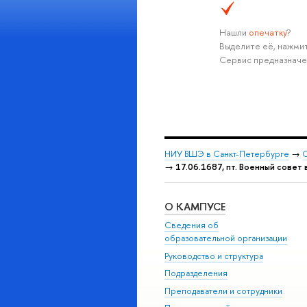
Нашли
опечатку
?
Выделите её, нажмит
Сервис предназначе
НИУ ВШЭ в Санкт-Петербурге
→
С
→
17.06.1687, пт. Военный совет в
О КАМПУСЕ
Сведения об
образовательной организации
Руководство и структура
Подразделения
Преподаватели и сотрудники