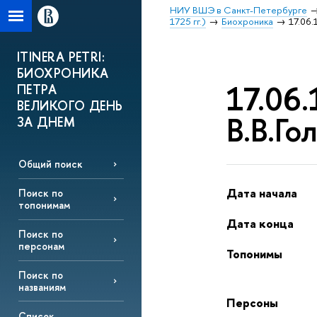
НИУ ВШЭ в Санкт-Петербурге
1725 гг.)
Биохроника
17.06.
ITINERA PETRI:
БИОХРОНИКА
17.06.
ПЕТРА
ВЕЛИКОГО ДЕНЬ
В.В.Го
ЗА ДНЕМ
Общий поиск
Дата начала
Поиск по
топонимам
Дата конца
Поиск по
персонам
Топонимы
Поиск по
названиям
Персоны
Список