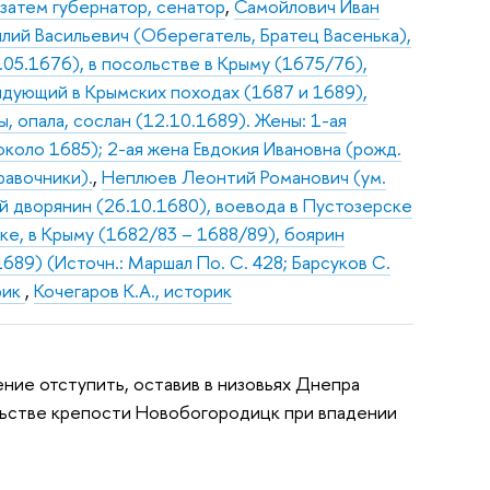
 затем губернатор, сенатор
,
Самойлович Иван
илий Васильевич (Оберегатель, Братец Васенька),
.05.1676), в посольстве в Крыму (1675/76),
андующий в Крымских походах (1687 и 1689),
опала, сослан (12.10.1689). Жены: 1-ая
коло 1685); 2-ая жена Евдокия Ивановна (рожд.
равочники).
,
Неплюев Леонтий Романович (ум.
й дворянин (26.10.1680), воевода в Пустозерске
ске, в Крыму (1682/83 – 1688/89), боярин
1689) (Источн.: Маршал По. С. 428; Барсуков С.
рик
,
Кочегаров К.А., историк
ение отступить, оставив в низовьях Днепра
льстве крепости Новобогородицк при впадении