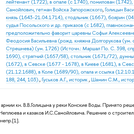
лейтенант (1722), в опале (с 1740), помилован (1742),
Самойлович, гетман Войска Запорожского
,
Голицын Вас
князь (1643-21.04.1714), стодльник (1667), боярин (04
судья Посольского и др. приказов (с 1682), главноком
предположительно фаворит царевны Софьи Алексеевны, 
Феодосия Васильевна (рожд. княжна Долгорукова (ум. о
Стрешнева) (ум. 1726) (Источн.: Маршал По. С. 398, сп
1690), стряпчий (1657/58), стольник (1671/72), думны
(1672), в Севске (1677 - 1678), в Киеве (1681), в Сев
(21.12.1688), в Коле (1689/90), опала и ссылка (12.10.
188, 244, 103).
,
Гуськов А.Г., историк
,
Шамин C.М., исто
 армии кн. В.В.Голицына у реки Конские Воды. Принято реш
Неплюева и казаков И.С.Самойловича. Решение о строите
непр.[1].