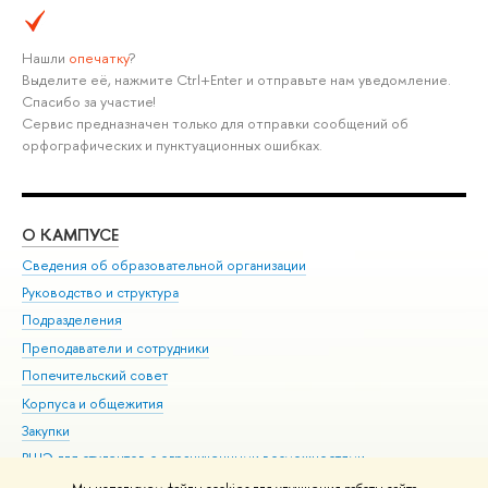
Нашли
опечатку
?
Выделите её, нажмите Ctrl+Enter и отправьте нам уведомление.
Спасибо за участие!
Сервис предназначен только для отправки сообщений об
орфографических и пунктуационных ошибках.
О КАМПУСЕ
ОБ
Сведения об образовательной организации
Мер
Руководство и структура
Мер
Подразделения
Дов
Преподаватели и сотрудники
Ол
Попечительский совет
При
Корпуса и общежития
При
Закупки
Ди
ВШЭ для студентов с ограниченными возможностями
До
здоровья и инвалидностью
Ас