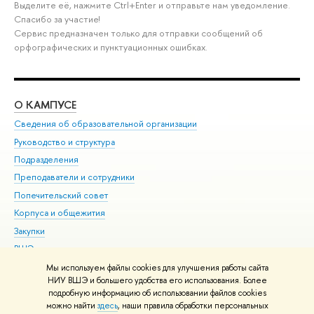
Выделите её, нажмите Ctrl+Enter и отправьте нам уведомление.
Спасибо за участие!
Сервис предназначен только для отправки сообщений об
орфографических и пунктуационных ошибках.
О КАМПУСЕ
ОБ
Сведения об образовательной организации
Мер
Руководство и структура
Мер
Подразделения
Дов
Преподаватели и сотрудники
Ол
Попечительский совет
При
Корпуса и общежития
При
Закупки
Ди
ВШЭ для студентов с ограниченными возможностями
До
здоровья и инвалидностью
Ас
Мы используем файлы cookies для улучшения работы сайта
Версия для слабовидящих
НИУ ВШЭ и большего удобства его использования. Более
Обр
подробную информацию об использовании файлов cookies
Единая платежная страница
можно найти
здесь
, наши правила обработки персональных