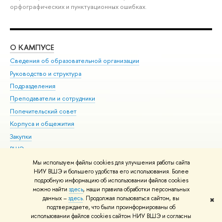
орфографических и пунктуационных ошибках.
О КАМПУСЕ
ОБ
Сведения об образовательной организации
Мер
Руководство и структура
Мер
Подразделения
Дов
Преподаватели и сотрудники
Ол
Попечительский совет
При
Корпуса и общежития
При
Закупки
Ди
ВШЭ для студентов с ограниченными возможностями
До
здоровья и инвалидностью
Ас
Мы используем файлы cookies для улучшения работы сайта
Версия для слабовидящих
НИУ ВШЭ и большего удобства его использования. Более
Обр
подробную информацию об использовании файлов cookies
Единая платежная страница
можно найти
здесь
, наши правила обработки персональных
данных –
здесь
. Продолжая пользоваться сайтом, вы
✖
Редактору
подтверждаете, что были проинформированы об
© НИУ ВШЭ 1993–2026
Адреса и контакты
Условия использования
использовании файлов cookies сайтом НИУ ВШЭ и согласны