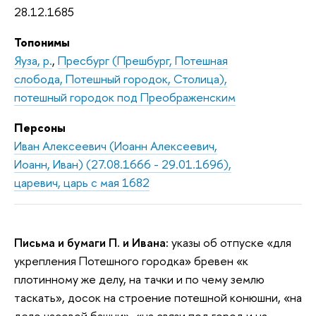
28.12.1685
Топонимы
Яуза, р.
,
Пресбург (Прешбург, Потешная
слобода, Потешный городок, Столица),
потешный городок под Преображенским
Персоны
Иван Алексеевич (Иоанн Алексеевич,
Иоанн, Иван) (27.08.1666 - 29.01.1696),
царевич, царь с мая 1682
Письма и бумаги П. и Ивана:
указы об отпуске «для
укрепления Потешного городка» бревен «к
плотинному же делу, на тачки и по чему землю
таскать», досок на строение потешной конюшни, «на
дело часовой башни», «на связи под город и на