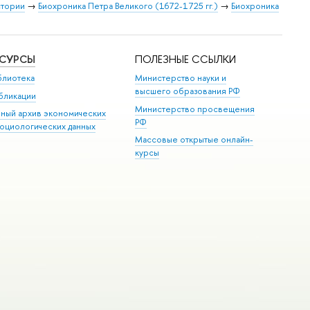
стории
→
Биохроника Петра Великого (1672-1725 гг.)
→
Биохроника
ЕСУРСЫ
ПОЛЕЗНЫЕ ССЫЛКИ
блиотека
Министерство науки и
высшего образования РФ
бликации
Министерство просвещения
иный архив экономических
РФ
социологических данных
Массовые открытые онлайн-
курсы