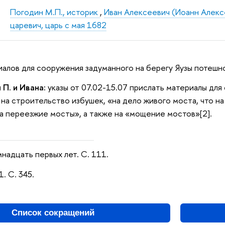
Погодин М.П., историк
,
Иван Алексеевич (Иоанн Алексе
царевич, царь с мая 1682
иалов для сооружения задуманного на берегу Яузы потешно
 П. и Ивана:
указы от 07.02-15.07 прислать материалы дл
 на строительство избушек, «на дело живого моста, что н
 переезжие мосты», а также на «мощение мостов»[2].
надцать первых лет. С. 111.
1. С. 345.
Список сокращений