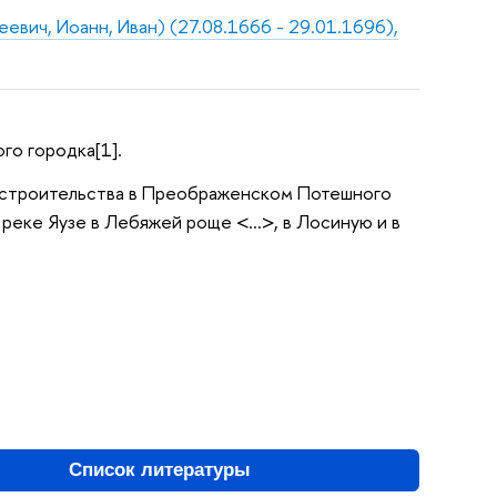
евич, Иоанн, Иван) (27.08.1666 - 29.01.1696),
го городка[1].
я строительства в Преображенском Потешного
а реке Яузе в Лебяжей роще <…>, в Лосиную и в
Список литературы