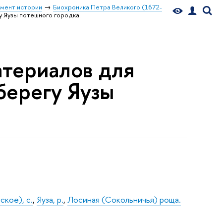
мент истории
Биохроника Петра Великого (1672-
у Яузы потешного городка.
атериалов для
берегу Яузы
кое), с.
,
Яуза, р.
,
Лосиная (Сокольничья) роща.