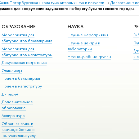
анкт-Петербургская школа гуманитарных наук и искусств
→
Департамент и
ериалов для сооружения задуманного на берегу Яузы потешного городка.
ОБРАЗОВАНИЕ
НАУКА
Р
Мероприятия для
Научные мероприятия
Би
абитуриентов бакалавриата
Научные центры и
Пу
Мероприятия для
лаборатории
Ед
абитуриентов магистратуры
Научно-учебные группы
и 
Довузовская подготовка
Олимпиады
Прием в бакалавриат
Прием в магистратуру
Диплом+
Дополнительное
образование
Аспирантура
Обратная связь и
взаимодействие с
получателями услуг