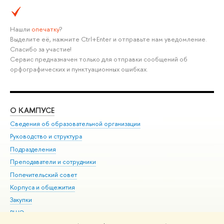
Нашли
опечатку
?
Выделите её, нажмите Ctrl+Enter и отправьте нам уведомление.
Спасибо за участие!
Сервис предназначен только для отправки сообщений об
орфографических и пунктуационных ошибках.
О КАМПУСЕ
ОБ
Сведения об образовательной организации
Мер
Руководство и структура
Мер
Подразделения
Дов
Преподаватели и сотрудники
Ол
Попечительский совет
При
Корпуса и общежития
При
Закупки
Ди
ВШЭ для студентов с ограниченными возможностями
До
здоровья и инвалидностью