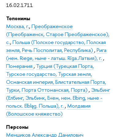
16.02.1711
Топонимы
Москва, г.
,
Преображенское
(Преображенск, Старое Преображенское),
с.
,
Польша (Полское государство, Полская
земля, Речь Посполитая, Республика)
,
Рига
(нем. Riege, ныне - латыш. Rīga.Латвия), г.
,
Померания
,
Турция (Турецкая Порта,
Турское государство, Турская земля,
Османская империя, Блистательная Порта,
Турки, Порта Оттоманская, Порта)
,
Эльбинг
(Елбинг, Эльбинк, Eнем, нем. Elbing, ныне -
польск. Elbląg. Польша), г.
,
Молдавия
(Волошское княжество)
Персоны
Меншиков Александр Данилович