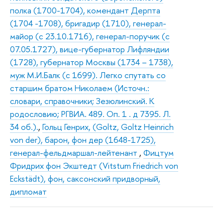
полка (1700-1704), комендант Дерпта
(1704 -1708), бригадир (1710), генерал-
майор (с 23.10.1716), генерал-поручик (с
07.05.1727), вице-губернатор Лифляндии
(1728), губернатор Москвы (1734 – 1738),
муж М.И.Балк (с 1699). Легко спутать со
старшим братом Николаем (Источн.:
словари, справочники; Зезюлинский. К
родословию; РГВИА. 489. Оп. 1 . д 7395. Л.
34 об.).
,
Гольц Генрих, (Goltz, Goltz Heinrich
von der), барон, фон дер (1648-1725),
генерал-фельдмаршал-лейтенант
,
Фицтум
Фридрих фон Экштедт (Vitstum Friedrich von
Eckstädt), фон, саксонский придворный,
дипломат