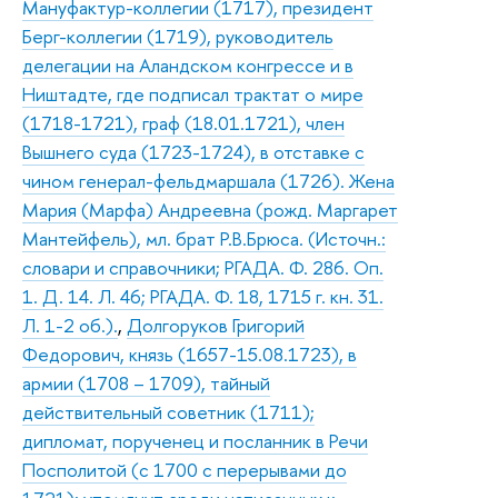
Мануфактур-коллегии (1717), президент
Берг-коллегии (1719), руководитель
делегации на Аландском конгрессе и в
Ништадте, где подписал трактат о мире
(1718-1721), граф (18.01.1721), член
Вышнего суда (1723-1724), в отставке с
чином генерал-фельдмаршала (1726). Жена
Мария (Марфа) Андреевна (рожд. Маргарет
Мантейфель), мл. брат Р.В.Брюса. (Источн.:
словари и справочники; РГАДА. Ф. 286. Оп.
1. Д. 14. Л. 46; РГАДА. Ф. 18, 1715 г. кн. 31.
Л. 1-2 об.).
,
Долгоруков Григорий
Федорович, князь (1657-15.08.1723), в
армии (1708 – 1709), тайный
действительный советник (1711);
дипломат, порученец и посланник в Речи
Посполитой (с 1700 с перерывами до