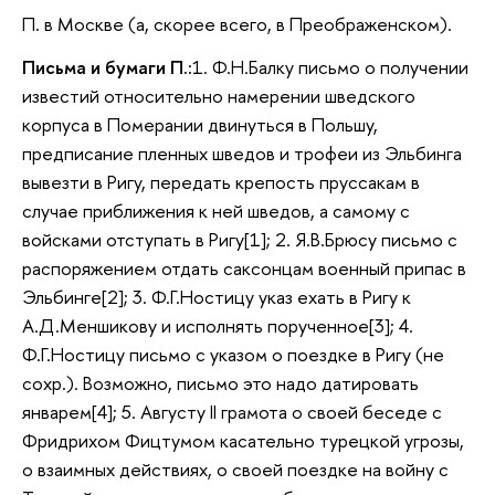
П. в Москве (а, скорее всего, в Преображенском).
Письма и бумаги П.:
1. Ф.Н.Балку письмо о получении
известий относительно намерении шведского
корпуса в Померании двинуться в Польшу,
предписание пленных шведов и трофеи из Эльбинга
вывезти в Ригу, передать крепость пруссакам в
случае приближения к ней шведов, а самому с
войсками отступать в Ригу[1]; 2. Я.В.Брюсу письмо с
распоряжением отдать саксонцам военный припас в
Эльбинге[2]; 3. Ф.Г.Ностицу указ ехать в Ригу к
А.Д.Меншикову и исполнять порученное[3]; 4.
Ф.Г.Ностицу письмо с указом о поездке в Ригу (не
сохр.). Возможно, письмо это надо датировать
январем[4]; 5. Августу II грамота о своей беседе с
Фридрихом Фицтумом касательно турецкой угрозы,
о взаимных действиях, о своей поездке на войну с