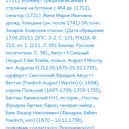
1721); упомянут среди написанных к
строение на Котлине с 464 дв. (1712),
сенатор (1721). Жена Мария Ивановна
урожд. Голицына (ум. после 1741) (Источн.:
Захаров. Боярские списки. (Дата обращения
17.06.2021); ДПС. 2-2. С. 101; РГАДА. Ф.
210, оп. 1. Д 11. Л. 59); Беккер. Русские
посетители. С. 98)
,
Август II Сильный
(August II der Starke, польск. August II Mocny,
лит. Augustas II) (12.05.1670-01.02.1733),
курфюрст Саксонский Фридрих Август I
Веттин (Friedrich August I Wettin) (с 1694),
король Польский (1697-1706; 1709-1733)
,
Бантыш-Каменский Н.Н., историк
,
Ностиц
Фридрих-Гартвиг, барон, генерал-майор
,
Балк Федор Николаевич (Фридрих, Balken
Friedrich, von) (1670 – 10.11.1738),
полковник солдатского (Воронежского)