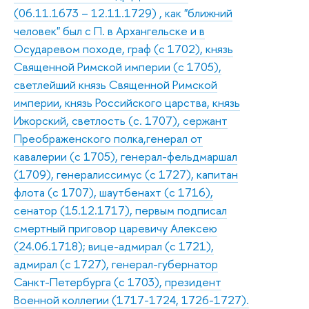
(06.11.1673 – 12.11.1729) , как "ближний
человек" был с П. в Архангельске и в
Осударевом походе, граф (с 1702), князь
Священной Римской империи (с 1705),
светлейший князь Священной Римской
империи, князь Российского царства, князь
Ижорский, светлость (с. 1707), сержант
Преображенского полка,генерал от
кавалерии (с 1705), генерал-фельдмаршал
(1709), генералиссимус (с 1727), капитан
флота (с 1707), шаутбенахт (с 1716),
сенатор (15.12.1717), первым подписал
смертный приговор царевичу Алексею
(24.06.1718); вице-адмирал (с 1721),
адмирал (с 1727), генерал-губернатор
Санкт-Петербурга (с 1703), президент
Военной коллегии (1717-1724, 1726-1727).