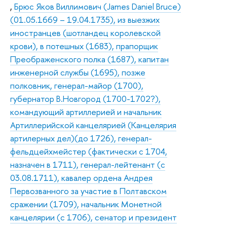
,
Брюс Яков Виллимович (James Daniel Bruce)
(01.05.1669 – 19.04.1735), из выезжих
иностранцев (шотландец королевской
крови), в потешных (1683), прапорщик
Преображенского полка (1687), капитан
инженерной службы (1695), позже
полковник, генерал-майор (1700),
губернатор В.Новгород (1700-1702?),
командующий артиллерией и начальник
Артиллерийской канцелярией (Канцелярия
артилерных дел)(до 1726), генерал-
фельдцейхмейстер (фактически с 1704,
назначен в 1711), генерал-лейтенант (с
03.08.1711), кавалер ордена Андрея
Первозванного за участие в Полтавском
сражении (1709), начальник Монетной
канцелярии (с 1706), сенатор и президент