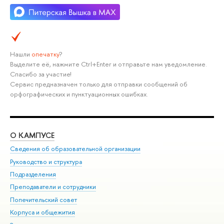
Нашли
опечатку
?
Выделите её, нажмите Ctrl+Enter и отправьте нам уведомление.
Спасибо за участие!
Сервис предназначен только для отправки сообщений об
орфографических и пунктуационных ошибках.
О КАМПУСЕ
ОБ
Сведения об образовательной организации
Мер
Руководство и структура
Мер
Подразделения
Дов
Преподаватели и сотрудники
Ол
Попечительский совет
При
Корпуса и общежития
При