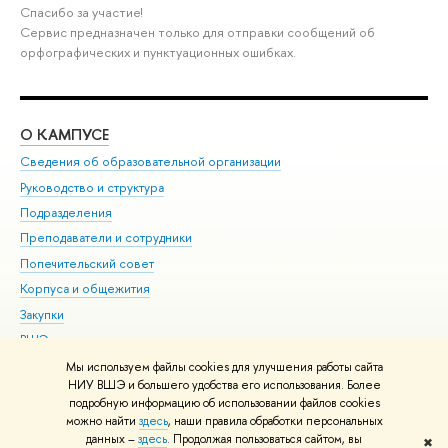
Спасибо за участие!
Сервис предназначен только для отправки сообщений об
орфографических и пунктуационных ошибках.
О КАМПУСЕ
ОБ
Сведения об образовательной организации
Мер
Руководство и структура
Мер
Подразделения
Дов
Преподаватели и сотрудники
Ол
Попечительский совет
При
Корпуса и общежития
При
Закупки
Ди
ВШЭ для студентов с ограниченными возможностями
До
здоровья и инвалидностью
Ас
Мы используем файлы cookies для улучшения работы сайта
Версия для слабовидящих
НИУ ВШЭ и большего удобства его использования. Более
Обр
подробную информацию об использовании файлов cookies
Единая платежная страница
можно найти
здесь
, наши правила обработки персональных
данных –
здесь
. Продолжая пользоваться сайтом, вы
✖