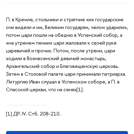
П. в Кремле, стольники и стряпчие «их государские
очи видели и им, Великим государям, челом ударили»,
потом цари пошли на обедню в Успенский собор, а
«на утренем пении» цари жаловали к своей руке
царевичей и прочих. Потом, после утрени, цари
ходили в Вознесенский девичий монастырь,
Архангельский собор и Благовещенскую церковь.
Затем в Столовой палате цари принимали патриарха.
Литургию Иван слушал в Успенском соборе, а П. в
Спасской церкви, что на сенях[1].
[1] ДР. IV. Стб. 208-210.