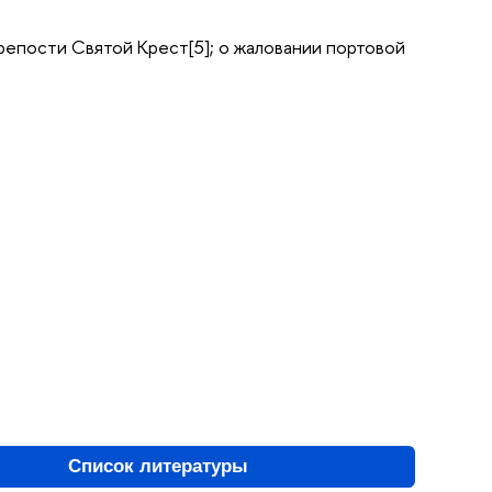
 крепости Святой Крест[5]; о жаловании портовой
Список литературы