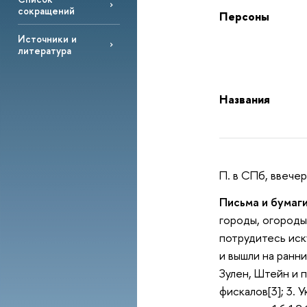
сокращений
Персоны
Источники и
литература
Названия
П. в СПб, ввече
Письма и бумаги
городы, огороды
потрудитесь иск
и вышли на ранни
Зулен, Штейн и п
фискалов[3]; 3.