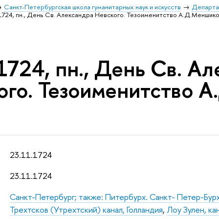
Санкт-Петербургская школа гуманитарных наук и искусств
Департа
1724, пн., День Св. Александра Невского. Тезоименитство А.Д.Меншико
1724, пн., День Св. А
ого. Тезоименитство А
23.11.1724
23.11.1724
Санкт-Петербург; также: Питербурх. Санкт- Петер-Бур
Трехтсков (Утрехтский) канал, Голландия
,
Лоу Зулен, ка