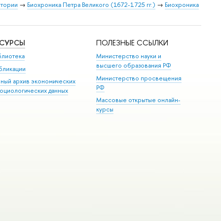
стории
→
Биохроника Петра Великого (1672-1725 гг.)
→
Биохроника
ЕСУРСЫ
ПОЛЕЗНЫЕ ССЫЛКИ
блиотека
Министерство науки и
высшего образования РФ
бликации
Министерство просвещения
иный архив экономических
РФ
социологических данных
Массовые открытые онлайн-
курсы