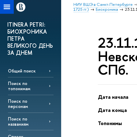
НИУ ВШЭ в Санкт-Петербурге
1725 гг.)
Биохроника
23.11.
ITINERA PETRI:
БИОХРОНИКА
23.11.
ПЕТРА
ВЕЛИКОГО ДЕНЬ
Невск
ЗА ДНЕМ
СПб.
Общий поиск
Поиск по
топонимам
Дата начала
Поиск по
персонам
Дата конца
Поиск по
Топонимы
названиям
Список