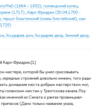
stoffel) (1664 – 1632), голландский купец,
воряне (1717)
,
Карл-Фридрих (30.04.1700 -
g), герцог Голштинский (князь Голстейский), сын
 1725)
м, Государев дом, Государев двор, Зимний двор,
ий Карл-Фридрих.[1]
ком мастере, которой бы умел срисовывать
, изрядных строений довольно имеем, того ради
совать домашния места добрым мастерством мог,
кты голанским местам у Трехтскова канала Лоу
Указ именной из Сената о рангах провинциал-
 припасов (Дано только название указа,