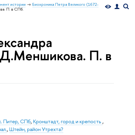
мент истории
Биохроника Петра Великого (1672-
ва. П. в СПб.
лександра
.Д.Меншикова. П. в
х. Питер, СПб
,
Кронштадт, город и крепость
,
нал.
,
Штейн, район Утрехта?