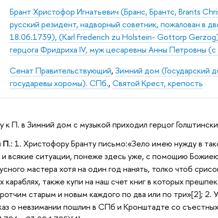
Брант Христофор Игнатьевич (Бранс, Брантс, Brants Chri
русский резидент, надворный советник, пожалован в д
18.06.1739), (Karl Frederich zu Holstein- Gottorp Gerzo
герцога Фридриха IV, муж цесаревны Анны Петровны (с
Сенат Правительствующий
,
Зимний дом (Государский до
государевы хоромы). СПб.
,
Святой Крест, крепость
ру к П. в Зимний дом с музыкой приходил герцог Голштинск
 П.
: 1. Христофору Бранту письмо:«Зело имею нужду в та
 и всякие ситуации, понеже здесь уже, с помощию Божиею
усного мастера хотя на один год нанять, толко чтоб сри
х караблях, также купи на наш счет книг в которых прешпе
ротчим старым и новым каждого по два или по три»[2]; 2. 
 Указ о невзимании пошлин в СПб и Кронштадте со съестных