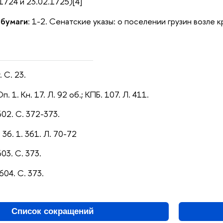
1724 и 23.02.1725)[4]
 бумаги
: 1-2. Сенатские указы: о поселении грузин возле
 С. 23.
п. 1. Кн. 17. Л. 92 об.;
КПБ. 107. Л. 411.
602. С. 372-373.
36. 1. 361. Л. 70-72
603. С. 373.
604. С. 373.
Список сокращений