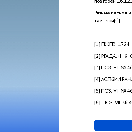
повторен 16.12.
Разные письма и
таможни[6].
[1] ПЖПВ. 1724 г.
[2]
РГАДА. Ф. 9. О
[3] ПСЗ. VII. № 4
[4] АСПбИИ РАН. 
[5] ПСЗ. VII. № 4
[6] ПСЗ. VII. № 4