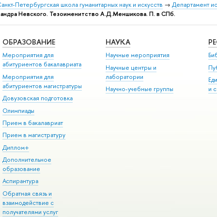
анкт-Петербургская школа гуманитарных наук и искусств
→
Департамент и
ксандра Невского. Тезоименитство А.Д.Меншикова. П. в СПб.
ОБРАЗОВАНИЕ
НАУКА
Р
Мероприятия для
Научные мероприятия
Би
абитуриентов бакалавриата
Научные центры и
Пу
Мероприятия для
лаборатории
Ед
абитуриентов магистратуры
Научно-учебные группы
и 
Довузовская подготовка
Олимпиады
Прием в бакалавриат
Прием в магистратуру
Диплом+
Дополнительное
образование
Аспирантура
Обратная связь и
взаимодействие с
получателями услуг