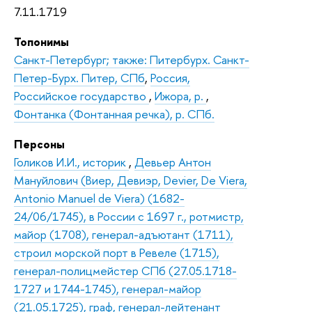
7.11.1719
Топонимы
Санкт-Петербург; также: Питербурх. Санкт-
Петер-Бурх. Питер, СПб
,
Россия,
Российское государство
,
Ижора, р.
,
Фонтанка (Фонтанная речка), р. СПб.
Персоны
Голиков И.И., историк
,
Девьер Антон
Мануйлович (Виер, Девиэр, Devier, De Viera,
Antonio Manuel de Viera) (1682-
24/06/1745), в России с 1697 г., ротмистр,
майор (1708), генерал-адъютант (1711),
строил морской порт в Ревеле (1715),
генерал-полицмейстер СПб (27.05.1718-
1727 и 1744-1745), генерал-майор
(21.05.1725), граф, генерал-лейтенант