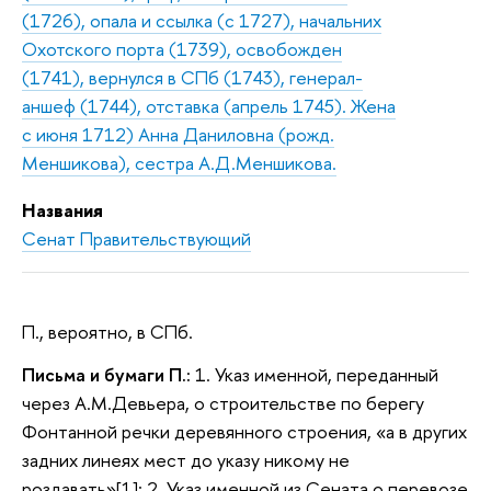
(1726), опала и ссылка (с 1727), начальних
Охотского порта (1739), освобожден
(1741), вернулся в СПб (1743), генерал-
аншеф (1744), отставка (апрель 1745). Жена
с июня 1712) Анна Даниловна (рожд.
Меншикова), сестра А.Д.Меншикова.
Названия
Сенат Правительствующий
П., вероятно, в СПб.
Письма и бумаги П.:
1. Указ именной, переданный
через А.М.Девьера, о строительстве по берегу
Фонтанной речки деревянного строения, «а в других
задних линеях мест до указу никому не
роздавать»[1]; 2. Указ именной из Сената о перевозе