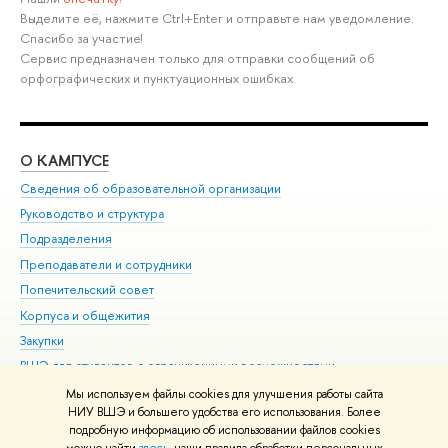
Выделите её, нажмите Ctrl+Enter и отправьте нам уведомление.
Спасибо за участие!
Сервис предназначен только для отправки сообщений об
орфографических и пунктуационных ошибках.
О КАМПУСЕ
ОБ
Сведения об образовательной организации
Мер
Руководство и структура
Мер
Подразделения
Дов
Преподаватели и сотрудники
Ол
Попечительский совет
При
Корпуса и общежития
При
Закупки
Ди
ВШЭ для студентов с ограниченными возможностями
До
здоровья и инвалидностью
Ас
Мы используем файлы cookies для улучшения работы сайта
Версия для слабовидящих
НИУ ВШЭ и большего удобства его использования. Более
Обр
подробную информацию об использовании файлов cookies
Единая платежная страница