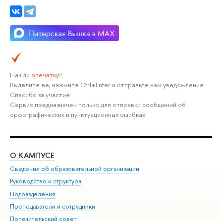
Нашли
опечатку
?
Выделите её, нажмите Ctrl+Enter и отправьте нам уведомление.
Спасибо за участие!
Сервис предназначен только для отправки сообщений об
орфографических и пунктуационных ошибках.
О КАМПУСЕ
ОБ
Сведения об образовательной организации
Мер
Руководство и структура
Мер
Подразделения
Дов
Преподаватели и сотрудники
Ол
Попечительский совет
При