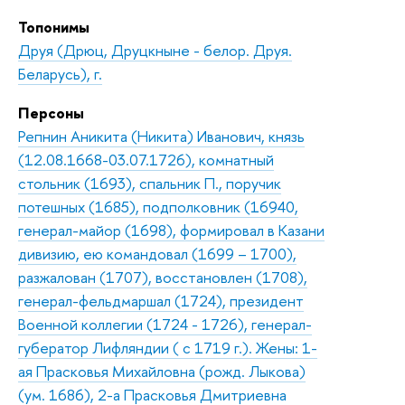
Топонимы
Друя (Дрюц, Друцкныне - белор. Друя.
Беларусь), г.
Персоны
Репнин Аникита (Никита) Иванович, князь
(12.08.1668-03.07.1726), комнатный
стольник (1693), спальник П., поручик
потешных (1685), подполковник (16940,
генерал-майор (1698), формировал в Казани
дивизию, ею командовал (1699 – 1700),
разжалован (1707), восстановлен (1708),
генерал-фельдмаршал (1724), президент
Военной коллегии (1724 - 1726), генерал-
губератор Лифляндии ( с 1719 г.). Жены: 1-
ая Прасковья Михайловна (рожд. Лыкова)
(ум. 1686), 2-а Прасковья Дмитриевна