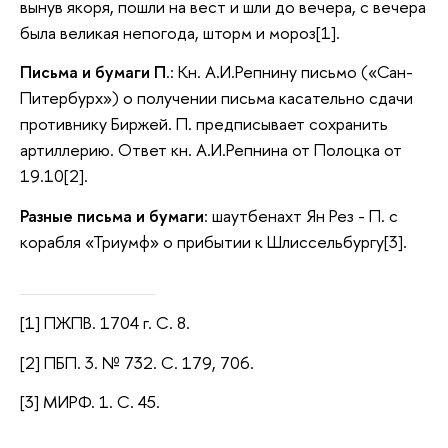
вынув якоря, пошли на вест и шли до вечера, с вечера
была великая непогода, шторм и мороз[1].
Письма и бумаги П
.: Кн. А.И.Репнину письмо («Сан-
Питербурх») о получении письма касательно сдачи
противнику Биржей. П. предписывает сохранить
артиллерию. Ответ кн. А.И.Репнина от Полоцка от
19.10[2].
Разные письма и бумаги
: шаутбенахт Ян Рез - П. с
корабля «Триумф» о прибытии к Шлиссельбургу[3].
[1] ПЖПВ. 1704 г. С. 8.
[2] ПБП. 3. № 732. С. 179, 706.
[3] МИРФ. 1. С. 45.