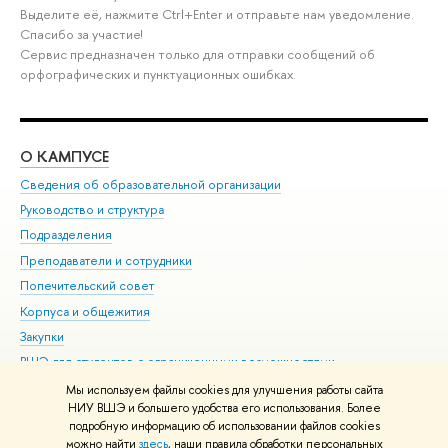
Выделите её, нажмите Ctrl+Enter и отправьте нам уведомление.
Спасибо за участие!
Сервис предназначен только для отправки сообщений об
орфографических и пунктуационных ошибках.
О КАМПУСЕ
ОБ
Сведения об образовательной организации
Мер
Руководство и структура
Мер
Подразделения
Дов
Преподаватели и сотрудники
Ол
Попечительский совет
При
Корпуса и общежития
При
Закупки
Ди
ВШЭ для студентов с ограниченными возможностями
До
здоровья и инвалидностью
Ас
Мы используем файлы cookies для улучшения работы сайта
Версия для слабовидящих
НИУ ВШЭ и большего удобства его использования. Более
Обр
подробную информацию об использовании файлов cookies
Единая платежная страница
можно найти
здесь
, наши правила обработки персональных