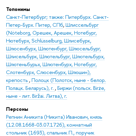
Топонимы
Санкт-Петербург; также: Питербурх. Санкт-
Петер-Бурх. Питер, СПб
,
Шлиссельбург
(Nöteborg, Орешек, Арешек, Нотебург,
Нютебурх, Schlüsselburg, Шлисебурк,
Шлюсенбурх, Шлютенбург, Шлюсельбург,
Шлисельбурк, Шлютельбург, Шлютельбурх,
Шлютеньбурьх, Шлютенбурх, Нотебург,
Слотенбурх, Слюсенбурх, Шлюшин),
крепость
,
Полоцк (Полотск, ныне - белор.
Полацк. Беларусь), г.
,
Биржи (польск. Birże,
ныне - лит. Biržai. Литва), г.
Персоны
Репнин Аникита (Никита) Иванович, князь
(12.08.1668-03.07.1726), комнатный
стольник (1693), спальник П., поручик