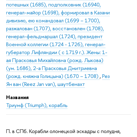
потешных (1685), подполковник (16940,
генерал-майор (1698), формировал в Казани
дивизию, ею командовал (1699 – 1700),
разжалован (1707), восстановлен (1708),
генерал-фельдмаршал (1724), президент
Военной коллегии (1724 - 1726), генерал-
губератор Лифляндии ( с 1719 г.). Жены: 1-
ая Прасковья Михайловна (рожд. Лыкова)
(ум. 1686), 2-а Прасковья Дмитриевна
(рожд. княжна Голицына) (1670 – 1708)
,
Рез
Ян ван (Reez Jan van), шаутбенахт
Названия
Триумф (Triumph), корабль
П. в СПб. Корабли олонецкой эскадры с полудня,