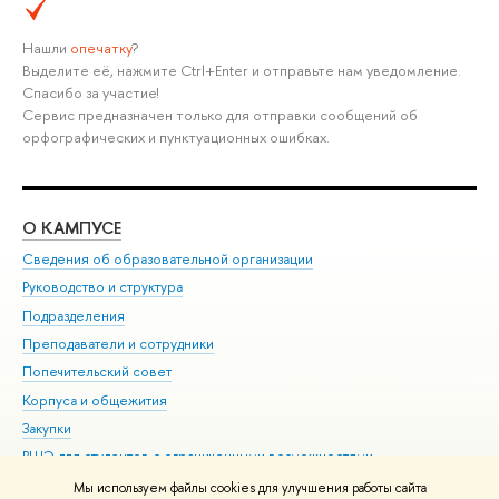
Нашли
опечатку
?
Выделите её, нажмите Ctrl+Enter и отправьте нам уведомление.
Спасибо за участие!
Сервис предназначен только для отправки сообщений об
орфографических и пунктуационных ошибках.
О КАМПУСЕ
ОБ
Сведения об образовательной организации
Мер
Руководство и структура
Мер
Подразделения
Дов
Преподаватели и сотрудники
Ол
Попечительский совет
При
Корпуса и общежития
При
Закупки
Ди
ВШЭ для студентов с ограниченными возможностями
До
здоровья и инвалидностью
Ас
Мы используем файлы cookies для улучшения работы сайта