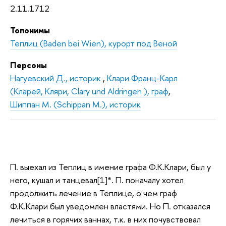
2.11.1712
Топонимы
Теплиц (Baden bei Wien), курорт под Веной
Персоны
Нагуевский Д., историк
,
Клари Франц-Карл
(Кларей, Кляри, Clary und Aldringen ), граф
,
Шиппан М. (Schippan M.), историк
П. выехал из Теплиц в имение графа Ф.К.Клари, был у
него, кушал и танцевал[1]*. П. поначалу хотел
продолжить лечение в Теплице, о чем граф
Ф.К.Клари был уведомлен властями. Но П. отказался
лечиться в горячих ваннах, т.к. в них почувствовал