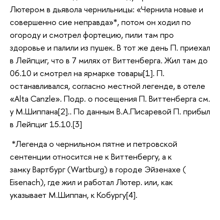
Лютером в дьявола чернильницы: «Чернила новые и
совершенно сие неправда»*, потом он ходил по
огороду и смотрел фортецию, пили там про
здоровье и палили из пушек. В тот же день П. приехал
в Лейпциг, что в 7 милях от Виттенберга. Жил там до
06.10 и смотрел на ярмарке товары[1]. П.
останавливался, согласно местной легенде, в отеле
«Alta Canzle». Подр. о посещения П. Виттенберга см.
у М.Шиппана[2].. По данным В.А.Писаревой П. прибыл
в Лейпциг 15.10.[3]
*Легенда о чернильном пятне и петровской
сентенции относится не к Виттенбергу, а к
замку Вартбург (Wartburg) в городе Эйзенахе (
Eisenach), где жил и работал Лютер. или, как
указывает М.Шиппан, к Кобургу[4].