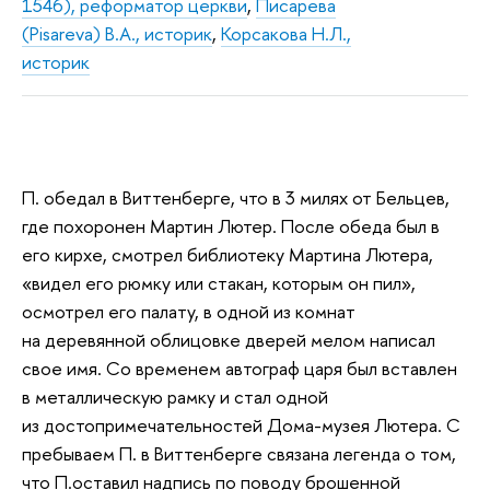
1546), реформатор церкви
,
Писарева
(Pisareva) В.А., историк
,
Корсакова Н.Л.,
историк
П. обедал в Виттенберге, что в 3 милях от Бельцев,
где похоронен Мартин Лютер. После обеда был в
его кирхе, смотрел библиотеку Мартина Лютера,
«видел его рюмку или стакан, которым он пил»,
осмотрел его палату, в одной из комнат
на деревянной облицовке дверей мелом написал
свое имя. Со временем автограф царя был вставлен
в металлическую рамку и стал одной
из достопримечательностей Дома-музея Лютера. С
пребываем П. в Виттенберге связана легенда о том,
что П.оставил надпись по поводу брошенной