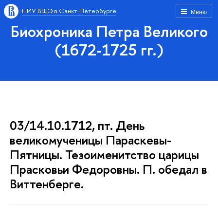
НИУ ВШЭ в Санкт-Петербурге
Меню
Биохроника Петра Великого
(1672-1725 гг.)
03/14.10.1712, пт. День
великомученицы Параскевы-
Пятницы. Тезоименитство царицы
Прасковьи Федоровны. П. обедал в
Виттенберге.