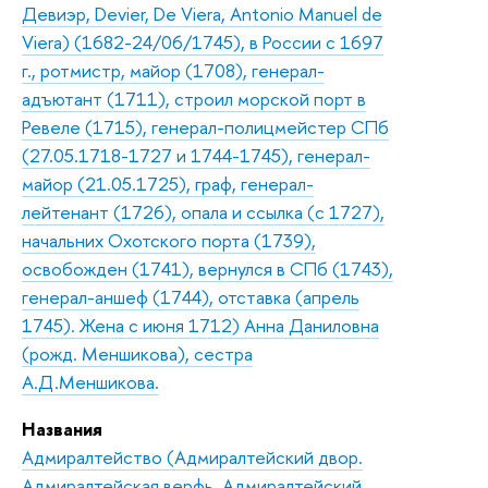
Девиэр, Devier, De Viera, Antonio Manuel de
Viera) (1682-24/06/1745), в России с 1697
г., ротмистр, майор (1708), генерал-
адъютант (1711), строил морской порт в
Ревеле (1715), генерал-полицмейстер СПб
(27.05.1718-1727 и 1744-1745), генерал-
майор (21.05.1725), граф, генерал-
лейтенант (1726), опала и ссылка (с 1727),
начальних Охотского порта (1739),
освобожден (1741), вернулся в СПб (1743),
генерал-аншеф (1744), отставка (апрель
1745). Жена с июня 1712) Анна Даниловна
(рожд. Меншикова), сестра
А.Д.Меншикова.
Названия
Адмиралтейство (Адмиралтейский двор.
Адмиралтейская верфь, Адмиралтейский