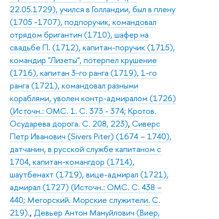
22.05.1729), учился в Голландии, был в плену
(1705 -1707), подпоручик, командовал
отрядом бригантин (1710), шафер на
свадьбе П. (1712), капитан-поручик (1715),
командир "Лизеты", потерпел крушение
(1716), капитан 3-го ранга (1719), 1-го
ранга (1721), командовал разными
кораблями, уволен контр-адмиралом (1726)
(Источн.: ОМС. 1. С. 373 - 374; Кротов.
Осударева дорога. С. 208, 223)
,
Сиверс
Петр Иванович (Sivers Piter) (1674 – 1740),
датчанин, в русской службе капитаном с
1704, капитан-комангдор (1714),
шаутбенахт (1719), вице-адмирал (1721),
адмирал (1727) (Источн.: ОМС. С. 438 –
440; Мегорский. Морские служители. С.
219).
,
Девьер Антон Мануйлович (Виер,