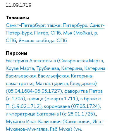
11.09.1719
Топонимы
Санкт-Петербург; также: Питербурх. Санкт-
Петер-Бурх. Питер, СПб
,
Мья (Мойка), р.
СПб
,
Ямская слобода. СПб
Персоны
Екатерина Алексеевна (Скавронская Марта,
Крузе Марта, Трубачева, Катерина, Катерина
Васильевская, Васильефская, Катерина-
сама-третья, Матка, царица, Государыня)
(05.04.1684-06.05.1727), фаворитка Петра
(с 1703), царица (с марта 1711), в браке с
П. (19.02.1712), коронована (07.05.1724),
императрица Екатерина I (с 28.01.1725).
,
Муханов Ипат Калинович (Калиннович, Ипат
Муханов-Мунгалка, Раб Муха) (ум.