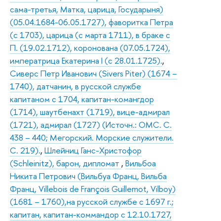
сама-третья, Матка, царица, Государыня)
(05.04.1684-06.05.1727), фаворитка Петра
(с 1703), царица (с марта 1711), в браке с
П. (19.02.1712), коронована (07.05.1724),
императрица Екатерина I (с 28.01.1725).
,
Сиверс Петр Иванович (Sivers Piter) (1674 –
1740), датчанин, в русской службе
капитаном с 1704, капитан-комангдор
(1714), шаутбенахт (1719), вице-адмирал
(1721), адмирал (1727) (Источн.: ОМС. С.
438 – 440; Мегорский. Морские служители.
С. 219).
,
Шлейниц Ганс-Христофор
(Schleinitz), барон, дипломат
,
Вильбоа
Никита Петрович (Вильбуа Франц, Вильба
Франц, Villebois de François Guillemot, Vilboy)
(1681 – 1760),на русской службе с 1697 г.;
капитан, капитан-коммандор с 12.10.1727,