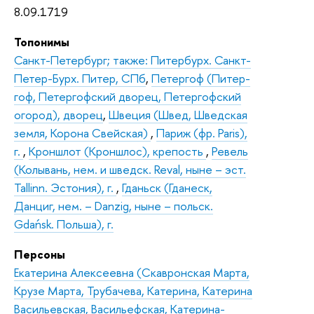
8.09.1719
Топонимы
Санкт-Петербург; также: Питербурх. Санкт-
Петер-Бурх. Питер, СПб
,
Петергоф (Питер-
гоф, Петергофский дворец, Петергофский
огород), дворец
,
Швеция (Швед, Шведская
земля, Корона Свейская)
,
Париж (фр. Paris),
г.
,
Кроншлот (Кроншлос), крепость
,
Ревель
(Колывань, нем. и шведск. Reval, ныне – эст.
Tallinn. Эстония), г.
,
Гданьск (Гданеск,
Данциг, нем. – Danzig, ныне – польск.
Gdańsk. Польша), г.
Персоны
Екатерина Алексеевна (Скавронская Марта,
Крузе Марта, Трубачева, Катерина, Катерина
Васильевская, Васильефская, Катерина-