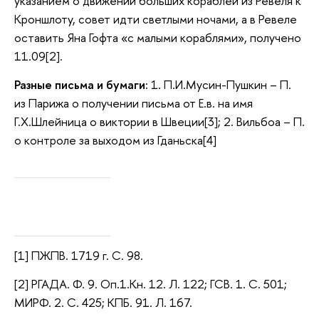
указанием о движении больших кораблей из Ревеля к
Кроншлоту, совет идти светлыми ночами, а в Ревеле
оставить Яна Гофта «с малыми кораблями», получено
11.09[2].
Разные письма и бумаги:
1. П.И.Мусин-Пушкин – П.
из Парижа о получении письма от Е.в. на имя
Г.Х.Шлейница о виктории в Швеции[3]; 2. Вильбоа – П.
о контроле за выходом из Гданьска[4]
[1] ПЖПВ. 1719 г. С. 98.
[2] РГАДА. Ф. 9. Оп.1.Кн. 12. Л. 122; ГСВ. 1. С. 501;
МИРФ. 2. С. 425; КПБ. 91. Л. 167.