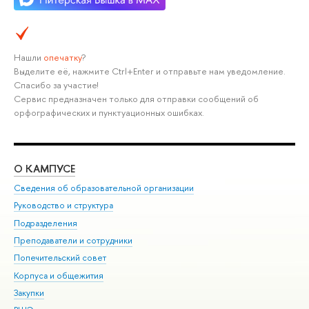
Нашли
опечатку
?
Выделите её, нажмите Ctrl+Enter и отправьте нам уведомление.
Спасибо за участие!
Сервис предназначен только для отправки сообщений об
орфографических и пунктуационных ошибках.
О КАМПУСЕ
ОБ
Сведения об образовательной организации
Мер
Руководство и структура
Мер
Подразделения
Дов
Преподаватели и сотрудники
Ол
Попечительский совет
При
Корпуса и общежития
При
Закупки
Ди