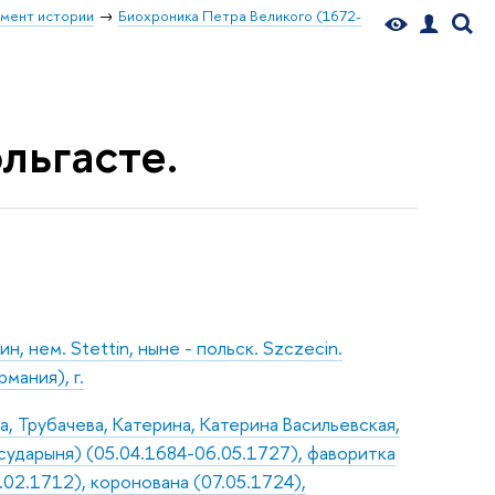
мент истории
Биохроника Петра Великого (1672-
ольгасте.
, нем. Stettin, ныне - польск. Szczecin.
рмания), г.
, Трубачева, Катерина, Катерина Васильевская,
осударыня) (05.04.1684-06.05.1727), фаворитка
9.02.1712), коронована (07.05.1724),