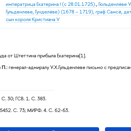
императрица Екатерина I (с 28.01.1725).
,
Гюльденлёве Ул
Гульденлеве, Гунделёве) (1678 – 1719), граф Самсё, д
сын короля Кристиана V
туда от Штеттина прибыла Екатерина[1].
 П.:
генерал-адмиралу У.Х.Гульденлеве письмо с предписа
С. 30; ГСВ. 1. С. 383.
5452. С. 73; МИРФ. 4. С. 62-63.