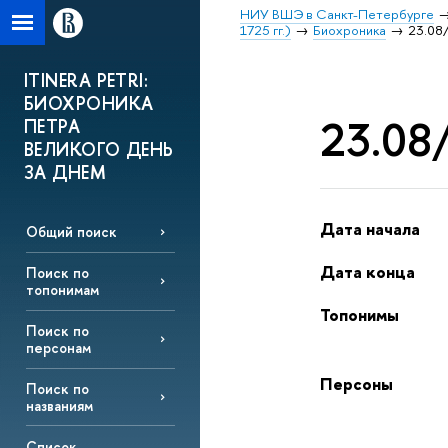
НИУ ВШЭ в Санкт-Петербурге
1725 гг.)
Биохроника
23.08/
ITINERA PETRI:
БИОХРОНИКА
23.08/
ПЕТРА
ВЕЛИКОГО ДЕНЬ
ЗА ДНЕМ
Дата начала
Общий поиск
Дата конца
Поиск по
топонимам
Топонимы
Поиск по
персонам
Персоны
Поиск по
названиям
Список