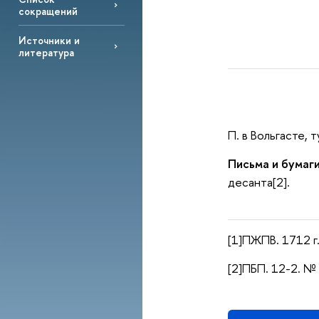
сокращений
Источники и
литература
П. в Вольгасте, 
Письма и бумаги
десанта[2].
[1]ПЖПВ. 1712 г. 
[2]ПБП. 12-2. № 