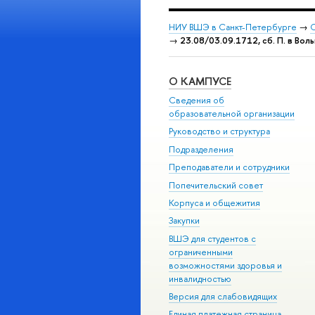
НИУ ВШЭ в Санкт-Петербурге
→
С
→
23.08/03.09.1712, сб. П. в Воль
О КАМПУСЕ
Сведения об
образовательной организации
Руководство и структура
Подразделения
Преподаватели и сотрудники
Попечительский совет
Корпуса и общежития
Закупки
ВШЭ для студентов с
ограниченными
возможностями здоровья и
инвалидностью
Версия для слабовидящих
Единая платежная страница