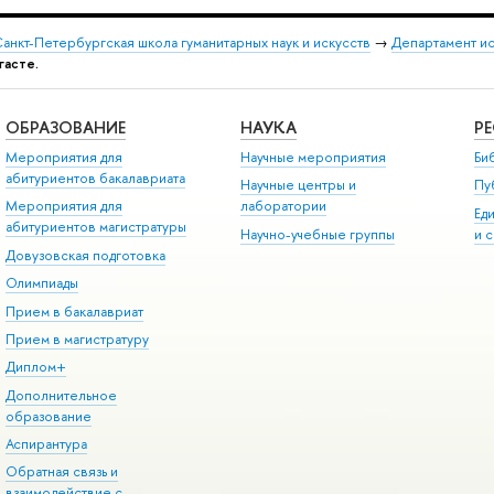
анкт-Петербургская школа гуманитарных наук и искусств
→
Департамент и
гасте.
ОБРАЗОВАНИЕ
НАУКА
Р
Мероприятия для
Научные мероприятия
Би
абитуриентов бакалавриата
Научные центры и
Пу
Мероприятия для
лаборатории
Ед
абитуриентов магистратуры
Научно-учебные группы
и 
Довузовская подготовка
Олимпиады
Прием в бакалавриат
Прием в магистратуру
Диплом+
Дополнительное
образование
Аспирантура
Обратная связь и
взаимодействие с