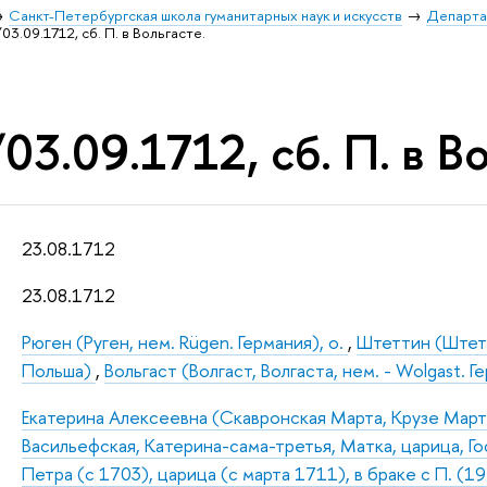
Санкт-Петербургская школа гуманитарных наук и искусств
Департа
03.09.1712, сб. П. в Вольгасте.
03.09.1712, сб. П. в В
23.08.1712
23.08.1712
Рюген (Руген, нем. Rügen. Германия), о.
,
Штеттин (Штетин
Польша)
,
Вольгаст (Волгаст, Волгаста, нем. - Wolgast. Ге
Екатерина Алексеевна (Скавронская Марта, Крузе Марта
Васильефская, Катерина-сама-третья, Матка, царица, Г
Петра (с 1703), царица (с марта 1711), в браке с П. (1