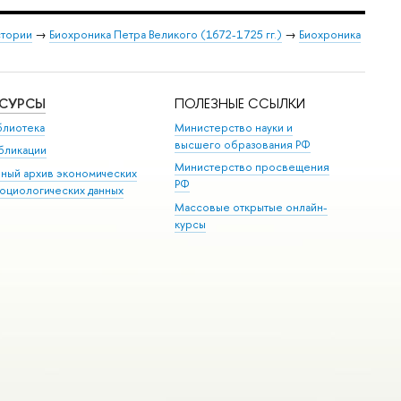
стории
→
Биохроника Петра Великого (1672-1725 гг.)
→
Биохроника
ЕСУРСЫ
ПОЛЕЗНЫЕ ССЫЛКИ
блиотека
Министерство науки и
высшего образования РФ
бликации
Министерство просвещения
иный архив экономических
РФ
социологических данных
Массовые открытые онлайн-
курсы