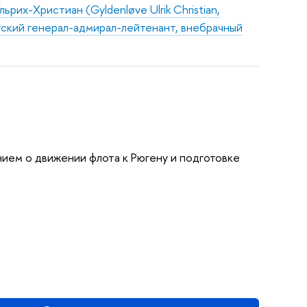
ьрих-Христиан (Gyldenløve Ulrik Christian,
атский генерал-адмирал-лейтенант, внебрачный
нием о движении флота к Рюгену и подготовке