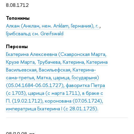
8.08.1712
Топонимы
Алкам (Анклам, нем. Anklam, Германия), г.
,
Грибсвальд см. Greifswald
Персоны
Екатерина Алексеевна (Скавронская Марта,
Крузе Марта, Трубачева, Катерина, Катерина
Васильевская, Васильефская, Катерина-
сама-третья, Матка, царица, Государыня)
(05.04.1684-06.05.1727), фаворитка Петра
(с 1703), царица (с марта 1711), в браке с
П. (19.02.1712), коронована (07.05.1724),
императрица Екатерина I (с 28.01.1725).
08/19.08, пт.