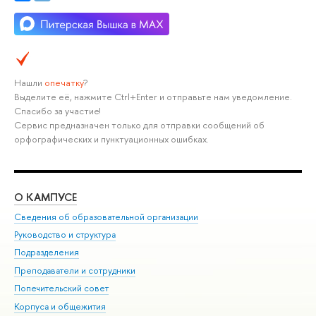
Нашли
опечатку
?
Выделите её, нажмите Ctrl+Enter и отправьте нам уведомление.
Спасибо за участие!
Сервис предназначен только для отправки сообщений об
орфографических и пунктуационных ошибках.
О КАМПУСЕ
ОБ
Сведения об образовательной организации
Мер
Руководство и структура
Мер
Подразделения
Дов
Преподаватели и сотрудники
Ол
Попечительский совет
При
Корпуса и общежития
При