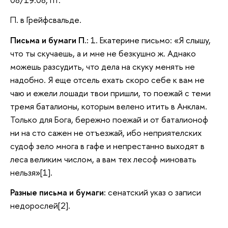
П. в Грейфсвальде.
Письма и бумаги П.:
1. Екатерине письмо: «Я слышу,
что ты скучаешь, а и мне не безкушно ж. Аднако
можешь разсудить, что дела на скуку менять не
надобно. Я еще отсель ехать скоро себе к вам не
чаю и ежели лошади твои пришли, то поежай с теми
тремя баталионы, которым велено итить в Анклам.
Только для Бога, бережно поежай и от баталионоф
ни на сто сажен не отъезжай, ибо неприятелских
судоф зело многа в гафе и непрестанно выходят в
леса великим числом, а вам тех лесоф миновать
нельзя»[1].
Разные письма и бумаги:
сенатский указ о записи
недорослей[2].