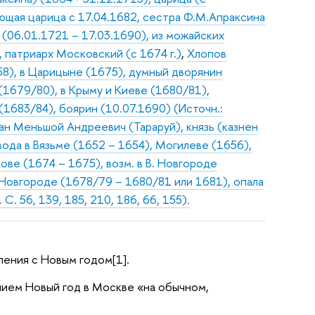
ющая царица с 17.04.1682, сестра Ф.М.Апраксина
 (06.01.1721 – 17.03.1690), из можайских
, патриарх Московский (с 1674 г.)
,
Хлопов
58), в Царицыне (1675), думный дворянин
(1679/80), в Крыму и Киеве (1680/81),
(1683/84), боярин (10.07.1690) (Источн.:
ан Меньшой Андреевич (Тараруй), князь (казнен
вода в Вязьме (1652 – 1654), Могилеве (1656),
ове (1674 – 1675), возм. в В. Новгороде
.Новгороде (1678/79 – 1680/81 или 1681), опала
С. 56, 139, 185, 210, 186, 66, 155).
ления с Новым годом[1].
нием Новый год в Москве «на обычном,