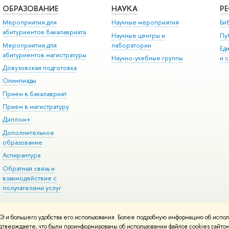
ОБРАЗОВАНИЕ
НАУКА
Р
Мероприятия для
Научные мероприятия
Би
абитуриентов бакалавриата
Научные центры и
Пу
Мероприятия для
лаборатории
Ед
абитуриентов магистратуры
Научно-учебные группы
и 
Довузовская подготовка
Олимпиады
Прием в бакалавриат
Прием в магистратуру
Диплом+
Дополнительное
образование
Аспирантура
Обратная связь и
взаимодействие с
получателями услуг
 и большего удобства его использования. Более подробную информацию об испол
онтакты
Условия использования материалов
Политика конфиденциальност
подтверждаете, что были проинформированы об использовании файлов cookies сай
ботаны в
Школе дизайна НИУ ВШЭ