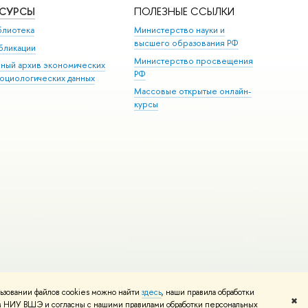
ЕСУРСЫ
ПОЛЕЗНЫЕ ССЫЛКИ
блиотека
Министерство науки и
высшего образования РФ
бликации
Министерство просвещения
иный архив экономических
РФ
социологических данных
Массовые открытые онлайн-
курсы
ьзовании файлов cookies можно найти
здесь
, наши правила обработки
и
Карта сайта
Редактору
✖
том НИУ ВШЭ и согласны с нашими правилами обработки персональных