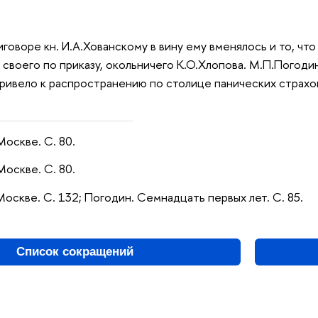
говоре кн. И.А.Хованскому в вину ему вменялось и то, что
 своего по приказу, окольничего К.О.Хлопова. М.П.Погодин
ривело к распространению по столице панических страхов
Москве. С. 80.
Москве. С. 80.
Москве. С. 132; Погодин. Семнадцать первых лет. С. 85.
Список сокращений