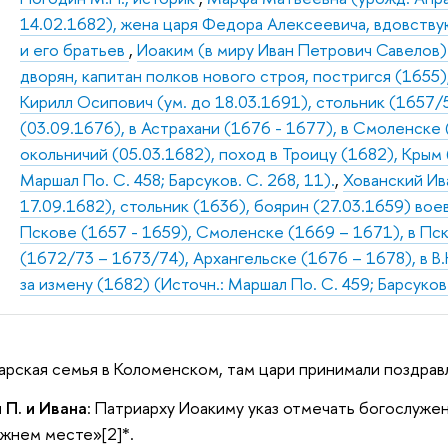
14.02.1682), жена царя Федора Алексеевича, вдовству
и его братьев
,
Иоаким (в миру Иван Петрович Савелов)
дворян, капитан полков нового строя, постригся (1655)
Кирилл Осипович (ум. до 18.03.1691), стольник (1657/
(03.09.1676), в Астрахани (1676 - 1677), в Смоленске 
окольничий (05.03.1682), поход в Троицу (1682), Крым 
Маршал По. С. 458; Барсуков. С. 268, 11).
,
Хованский Ив
17.09.1682), стольник (1636), боярин (27.03.1659) вое
Пскове (1657 - 1659), Смоленске (1669 – 1671), в Пск
(1672/73 – 1673/74), Архангельске (1676 – 1678), в В
за измену (1682) (Источн.: Маршал По. С. 459; Барсуков. 
 царская семья в Коломенском, там цари принимали поздрав
 П. и Ивана
: Патриарху Иоакиму указ отмечать богослуже
жнем месте»[2]*.