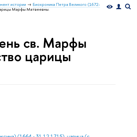
мент истории
Биохроника Петра Великого (1672-
 царицы Марфы Матвеевны.
День св. Марфы
ство царицы
сина) (1664 - 31.12.1715), царица (с