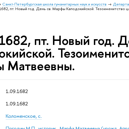
Санкт-Петербургская школа гуманитарных наук и искусств
Департа
.1682, пт. Новый год. День св. Марфы Каподокийской. Тезоименитство
1682, пт. Новый год. 
окийской. Тезоименит
 Матвеевны.
1.09.1682
1.09.1682
Коломенское, с.
Погодин М.П., историк
,
Марфа Матвеевна (урожд. Апрак