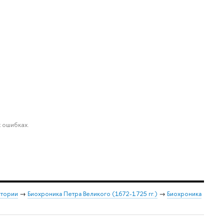
 ошибках.
стории
→
Биохроника Петра Великого (1672-1725 гг.)
→
Биохроника