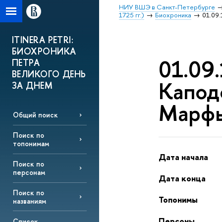
НИУ ВШЭ в Санкт-Петербурге
1725 гг.)
Биохроника
01.09
ITINERA PETRI:
БИОХРОНИКА
01.09.
ПЕТРА
ВЕЛИКОГО ДЕНЬ
Капод
ЗА ДНЕМ
Марфы
Общий поиск
Поиск по
топонимам
Дата начала
Поиск по
персонам
Дата конца
Поиск по
Топонимы
названиям
Персоны
Список