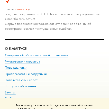
Нашли
опечатку
?
Выделите её, нажмите Ctrl+Enter и отправьте нам уведомление.
Спасибо за участие!
Сервис предназначен только для отправки сообщений об
орфографических и пунктуационных ошибках.
О КАМПУСЕ
ОБ
Сведения об образовательной организации
Мер
Руководство и структура
Мер
Подразделения
Дов
Преподаватели и сотрудники
Ол
Попечительский совет
При
Корпуса и общежития
При
Закупки
Ди
ВШЭ для студентов с ограниченными возможностями
До
здоровья и инвалидностью
Ас
Мы используем файлы cookies для улучшения работы сайта