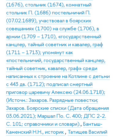
(1676), стольник (1674), комнатный
стольник П. (1686) постельничий П.
(07.02.1689), участвовал в боярских
совещаниях (1700) на службе (1706), в
армии (1709 – 1710), «государственный
канцлер, тайный советник и кавалер, граф
(1711 – 1713); упомянут как
«постельничий, государственный канцлер,
тайный советник, кавалер, граф» среди
написанных к строение на Котлине с детьми
с 443 дв. (1712); подписал смертный
приговор царевичу Алексею (24.06.1718);
(Источн.: Захаров. Разрядные повестки;
Захаров. Боярские списки (Дата обращения
03.06.2021); Маршал По. С. 400; ДПС 2-2.
С. 101; справочники и словари).
,
Бантыш-
Каменский Н.Н., историк
,
Татищев Василий