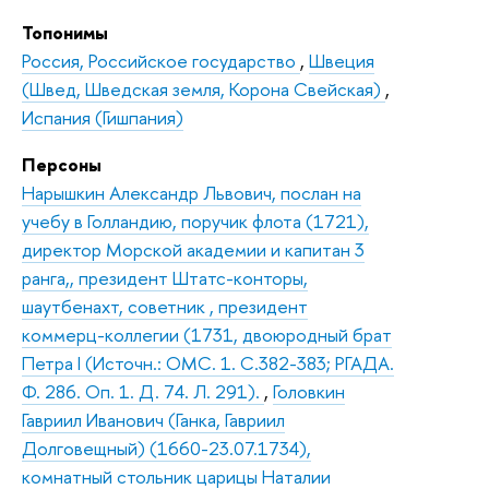
Топонимы
Россия, Российское государство
,
Швеция
(Швед, Шведская земля, Корона Свейская)
,
Испания (Гишпания)
Персоны
Нарышкин Александр Львович, послан на
учебу в Голландию, поручик флота (1721),
директор Морской академии и капитан 3
ранга,, президент Штатс-конторы,
шаутбенахт, советник , президент
коммерц-коллегии (1731, двоюродный брат
Петра I (Источн.: ОМС. 1. С.382-383; РГАДА.
Ф. 286. Оп. 1. Д. 74. Л. 291).
,
Головкин
Гавриил Иванович (Ганка, Гавриил
Долговещный) (1660-23.07.1734),
комнатный стольник царицы Наталии