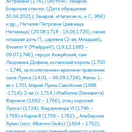
Астрахани (1741) (Источн.: Захаров.
Боярские списки. (Дата обращения
30.04.2021); Захаров. «Написан я…» С. 966)
и др.
,
Наталия Петровна (девчища
Наталища) (20.08.1718 - 15.05.1725), самая
младшая дочь П., царевна (2-ая, Младшая)
,
Филипп V (PhelippeV), (19.12.1683 –
09.07.1746), герцог Анжуйский, сын
Людовика Дофина, испанский король (1700
– 1746, за исключением времени правления
сына Луиса (14.01 – 06.09.1724); Жены: 1-
ая с 1701 Мария Луиза Савойская (1688
-1714); 2-ая (с 1714 ) Изабелла (Елизавета)
Фарнезе (1692 – 1766), отец королей
Луиса I (1724), Фердинанда VI (1746 –
1759) и Карла III (1759 – 1782).
,
Альберони
Хулио (исп. Alberoni Giulio) (1664 – 1752),
кардинал, государственный министр короля