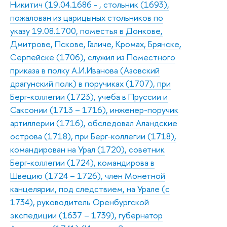
Никитич (19.04.1686 - , стольник (1693),
пожалован из царицыных стольников по
указу 19.08.1700, поместья в Донкове,
Дмитрове, Пскове, Галиче, Кромах, Брянске,
Серпейске (1706), служил из Поместного
приказа в полку А.И.Иванова (Азовский
драгунский полк) в поручиках (1707), при
Берг-коллегии (1723), учеба в Пруссии и
Саксонии (1713 – 1716), инженер-поручик
артиллерии (1716), обследовал Аландские
острова (1718), при Берг-коллегии (1718),
командирован на Урал (1720), советник
Берг-коллегии (1724), командирова в
Швецию (1724 – 1726), член Монетной
канцелярии, под следствием, на Урале (с
1734), руководитель Оренбургской
экспедиции (1637 – 1739), губернатор