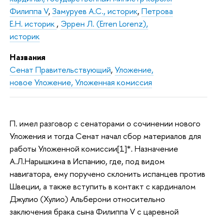
Филиппа V
,
Замуруев А.С., историк
,
Петрова
Е.Н. историк
,
Эррен Л. (Erren Lorenz),
историк
Названия
Сенат Правительствующий
,
Уложение,
новое Уложение, Уложенная комиссия
П. имел разговор с сенаторами о сочинении нового
Уложения и тогда Сенат начал сбор материалов для
работы Уложенной комиссии[1]*. Назначение
А.Л.Нарышкина в Испанию, где, под видом
навигатора, ему поручено склонить испанцев против
Швеции, а также вступить в контакт с кардиналом
Джулио (Хулио) Альберони относительно
заключения брака сына Филиппа V с царевной