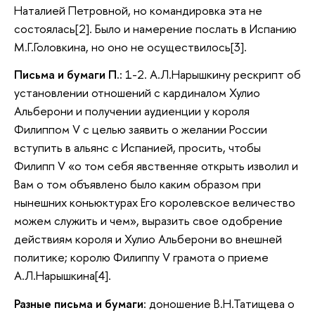
Наталией Петровной, но командировка эта не
состоялась[2]. Было и намерение послать в Испанию
М.Г.Головкина, но оно не осуществилось[3].
Письма и бумаги П.:
1-2. А.Л.Нарышкину рескрипт об
установлении отношений с кардиналом Хулио
Альберони и получении аудиенции у короля
Филиппом V с целью заявить о желании России
вступить в альянс с Испанией, просить, чтобы
Филипп V «о том себя явственняе открыть изволил и
Вам о том объявлено было каким образом при
нынешних коньюктурах Его королевское величество
можем служить и чем», выразить свое одобрение
действиям короля и Хулио Альберони во внешней
политике; королю Филиппу V грамота о приеме
А.Л.Нарышкина[4].
Разные письма и бумаги
: доношение В.Н.Татищева о