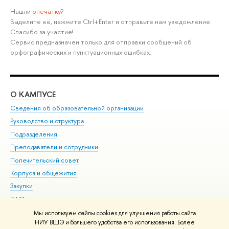
Нашли
опечатку
?
Выделите её, нажмите Ctrl+Enter и отправьте нам уведомление.
Спасибо за участие!
Сервис предназначен только для отправки сообщений об
орфографических и пунктуационных ошибках.
О КАМПУСЕ
ОБ
Сведения об образовательной организации
Мер
Руководство и структура
Мер
Подразделения
Дов
Преподаватели и сотрудники
Ол
Попечительский совет
При
Корпуса и общежития
При
Закупки
Ди
ВШЭ для студентов с ограниченными возможностями
До
здоровья и инвалидностью
Ас
Мы используем файлы cookies для улучшения работы сайта
Версия для слабовидящих
НИУ ВШЭ и большего удобства его использования. Более
Обр