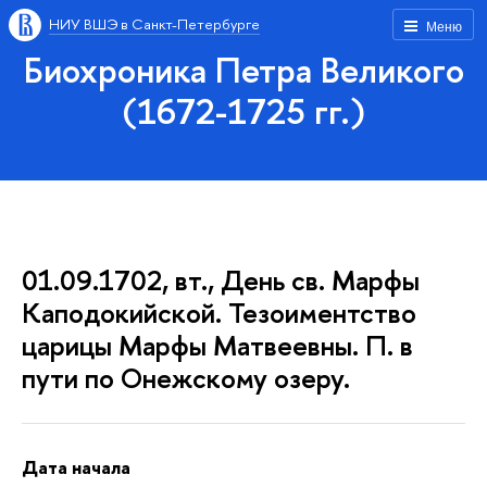
НИУ ВШЭ в Санкт-Петербурге
Меню
Биохроника Петра Великого
(1672-1725 гг.)
01.09.1702, вт., День св. Марфы
Каподокийской. Тезоиментство
царицы Марфы Матвеевны. П. в
пути по Онежскому озеру.
Дата начала