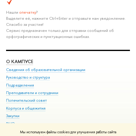
Нашли
опечатку
?
Выделите её, нажмите Ctrl+Enter и отправьте нам уведомление.
Спасибо за участие!
Сервис предназначен только для отправки сообщений об
орфографических и пунктуационных ошибках.
О КАМПУСЕ
ОБ
Сведения об образовательной организации
Мер
Руководство и структура
Мер
Подразделения
Дов
Преподаватели и сотрудники
Ол
Попечительский совет
При
Корпуса и общежития
При
Закупки
Ди
ВШЭ для студентов с ограниченными возможностями
До
здоровья и инвалидностью
Ас
Мы используем файлы cookies для улучшения работы сайта