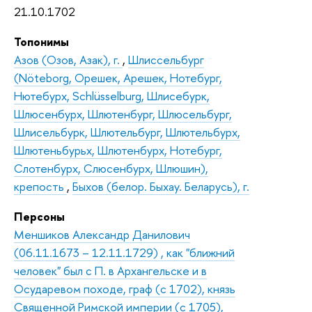
21.10.1702
Топонимы
Азов (Озов, Азак), г.
,
Шлиссельбург
(Nöteborg, Орешек, Арешек, Нотебург,
Нютебурх, Schlüsselburg, Шлисебурк,
Шлюсенбурх, Шлютенбург, Шлюсельбург,
Шлисельбурк, Шлютельбург, Шлютельбурх,
Шлютеньбурьх, Шлютенбурх, Нотебург,
Слотенбурх, Слюсенбурх, Шлюшин),
крепость
,
Быхов (белор. Быхау. Беларусь), г.
Персоны
Меншиков Александр Данилович
(06.11.1673 – 12.11.1729) , как "ближний
человек" был с П. в Архангельске и в
Осударевом походе, граф (с 1702), князь
Священной Римской империи (с 1705),