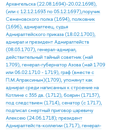
Архангельска (22.08.1694)-20.02.1698),
(или с 12.12.1693 по 05.12.1697),поручик
Семеновского полка (1694), полковник
(1696), адмиралтеец, судья
Адмиралтейского приказа (18.02.1700),
адмирал и президент Адмиралтейств
(08.03.1707), генерал-адмирал,
действительный тайный советник (май
1709), генерал-губернатор Азова (май 1709
или 06.02.1710 - 1719), граф (вместе с
П.М.Апраксиным)(1709), упомянут как
адмирал среди написанных к строение на
Котлине с 355 дв. (1712), боярин (1713?),
под следствием (1714), сенатор (с 1717),
подписал смертный приговор царевичу
Алексею (24.06.1718); президент
Адмиралтейств-коллегии (1717), генерал-