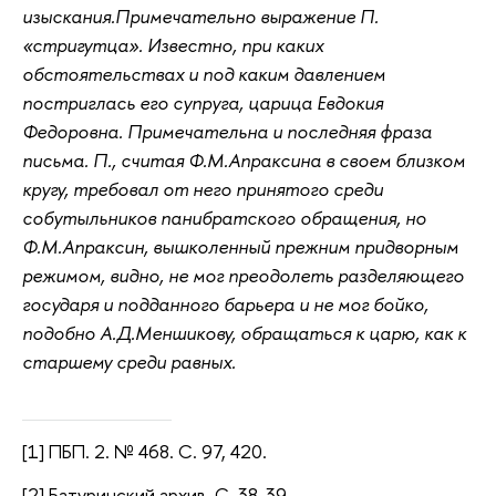
изыскания.Примечательно выражение П.
«стригутца». Известно, при каких
обстоятельствах и под каким давлением
постриглась его супруга, царица Евдокия
Федоровна. Примечательна и последняя фраза
письма. П., считая Ф.М.Апраксина в своем близком
кругу, требовал от него принятого среди
собутыльников панибратского обращения, но
Ф.М.Апраксин, вышколенный прежним придворным
режимом, видно, не мог преодолеть разделяющего
государя и подданного барьера и не мог бойко,
подобно А.Д.Меншикову, обращаться к царю, как к
старшему среди равных.
[1] ПБП. 2. № 468. С. 97, 420.
[2] Батуринский архив. С. 38-39.