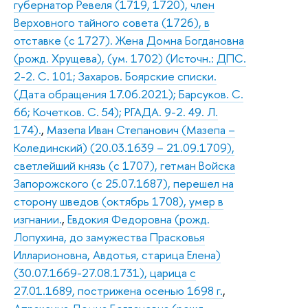
губернатор Ревеля (1719, 1720), член
Верховного тайного совета (1726), в
отставке (с 1727). Жена Домна Богдановна
(рожд. Хрущева), (ум. 1702) (Источн.: ДПС.
2-2. С. 101; Захаров. Боярские списки.
(Дата обращения 17.06.2021); Барсуков. С.
66; Кочетков. С. 54); РГАДА. 9-2. 49. Л.
174).
,
Мазепа Иван Степанович (Мазепа –
Колединский) (20.03.1639 – 21.09.1709),
светлейший князь (с 1707), гетман Войска
Запорожского (с 25.07.1687), перешел на
сторону шведов (октябрь 1708), умер в
изгнании.
,
Евдокия Федоровна (рожд.
Лопухина, до замужества Прасковья
Илларионовна, Авдотья, старица Елена)
(30.07.1669-27.08.1731), царица с
27.01.1689, пострижена осенью 1698 г.
,