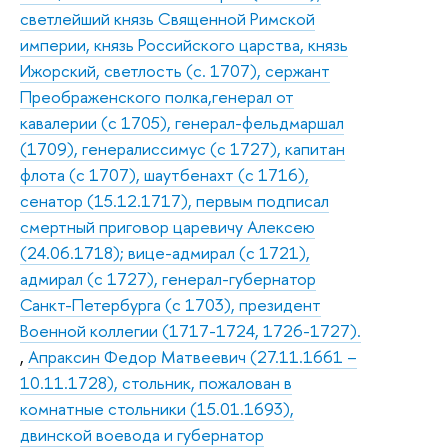
светлейший князь Священной Римской
империи, князь Российского царства, князь
Ижорский, светлость (с. 1707), сержант
Преображенского полка,генерал от
кавалерии (с 1705), генерал-фельдмаршал
(1709), генералиссимус (с 1727), капитан
флота (с 1707), шаутбенахт (с 1716),
сенатор (15.12.1717), первым подписал
смертный приговор царевичу Алексею
(24.06.1718); вице-адмирал (с 1721),
адмирал (с 1727), генерал-губернатор
Санкт-Петербурга (с 1703), президент
Военной коллегии (1717-1724, 1726-1727).
,
Апраксин Федор Матвеевич (27.11.1661 –
10.11.1728), стольник, пожалован в
комнатные стольники (15.01.1693),
двинской воевода и губернатор