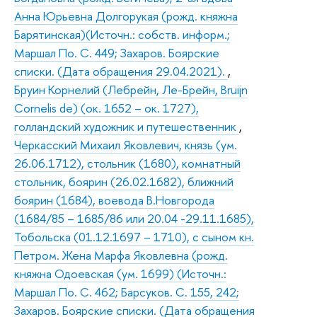
Анна Юрьевна Долгорукая (рожд. княжна
Барятинская)(Источн.: собств. информ.;
Маршал По. С. 449; Захаров. Боярские
списки. (Дата обращения 29.04.2021).
,
Бруин Корнелий (Лебрейн, Ле-Брейн, Bruijn
Cornelis de) (ок. 1652 – ок. 1727),
голландский художник и путешественник
,
Черкасский Михаил Яковлевич, князь (ум.
26.06.1712), стольник (1680), комнатный
стольник, боярин (26.02.1682), ближний
боярин (1684), воевода В.Новгорода
(1684/85 – 1685/86 или 20.04 -29.11.1685),
Тобольска (01.12.1697 – 1710), с сыном кн.
Петром. Жена Марфа Яковлевна (рожд.
княжна Одоевская (ум. 1699) (Источн.:
Маршал По. С. 462; Барсуков. С. 155, 242;
Захаров. Боярские списки. (Дата обращения