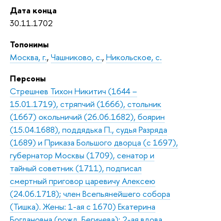
Дата конца
30.11.1702
Топонимы
Москва, г.
,
Чашниково, с.
,
Никольское, с.
Персоны
Стрешнев Тихон Никитич (1644 –
15.01.1719), стряпчий (1666), стольник
(1667) окольничий (26.06.1682), боярин
(15.04.1688), поддядька П., судья Разряда
(1689) и Приказа Большого дворца (с 1697),
губернатор Москвы (1709), сенатор и
тайный советник (1711), подписал
смертный приговор царевичу Алексею
(24.06.1718); член Всепьянейшего собора
(Тишка). Жены: 1-ая с 1670) Екатерина
Богдановна (рожд. Бегичева); 2-ая вдова