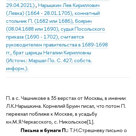
29.04.2021).
,
Нарышкин Лев Кириллович
(Левка) (1664 - 28.01.1705), комнатный
стольник П. (1682 или 1686), боярин
(08.04.1688 или 1690), судья Посольского
приказа (1690 - 1702), считается
руководителем правительства в 1689-1698
гг., брат царицы Наталии Кирилловны
(Источн.: Маршал По. С. 427; собств.
информ.).
П. в с. Чашникове в 35 верстах от Москвы, в имении
Л.К.Нарышкина. Корнелий Бруин писал, что потом П.
переехал поближе к Москве, в усадьбу
кн.М.Я.Черкасского, с. Никольское[1].
Письма и бумаги П.:
Т.Н.Стрешневу письмо о